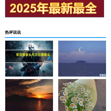
热评说说
单目摄像头与双目摄像头
晚安励志语录带图片 晚安心语
励志鸡汤