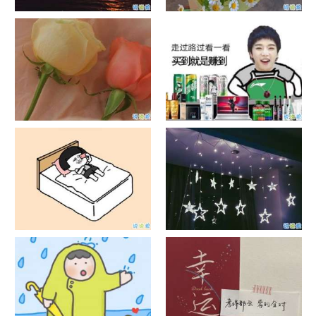
日出文案温柔句子 看日出的微
晒风景照的唯美说说配图 适合
信说说配图
发风景的朋友圈文案
官宣恋爱的说说配图 官宣句子
抖音摆地摊文案 摆地摊的搞笑
简短创意
说说带图片
谐音梗土味情话大全带图片 油
很酷的霸气句子带图片 最新霸
腻搞笑的土味情话
气说说高冷范