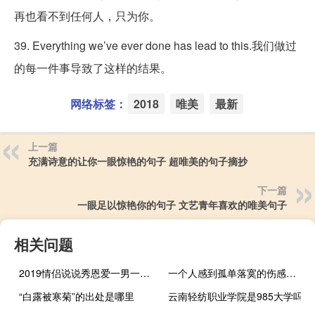
再也看不到任何人，只为你。
39. Everything we’ve ever done has lead to this.我们做过
的每一件事导致了这样的结果。
网络标签：
2018
唯美
最新
上一篇
充满诗意的让你一眼惊艳的句子 超唯美的句子摘抄
下一篇
一眼足以惊艳你的句子 文艺青年喜欢的唯美句子
相关问题
2019情侣说说秀恩爱一男一女 不离不弃的情侣说说幸福简短
一个人感到孤单落寞的伤感说说 给那些在爱情中受过伤的人
“白露被寒菊”的出处是哪里
云南轻纺职业学院是985大学吗