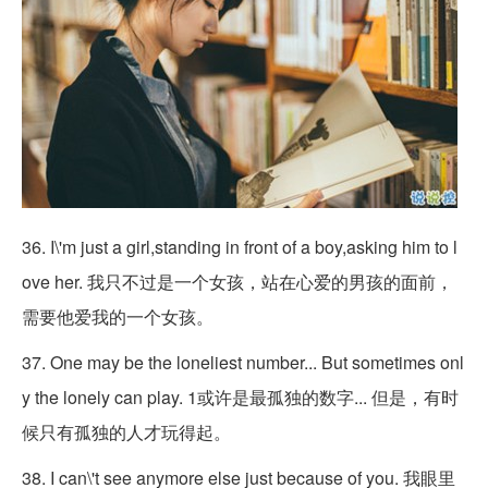
36. I\'m just a girl,standing in front of a boy,asking him to l
ove her. 我只不过是一个女孩，站在心爱的男孩的面前，
需要他爱我的一个女孩。
37. One may be the loneliest number... But sometimes onl
y the lonely can play. 1或许是最孤独的数字... 但是，有时
候只有孤独的人才玩得起。
38. I can\'t see anymore else just because of you. 我眼里