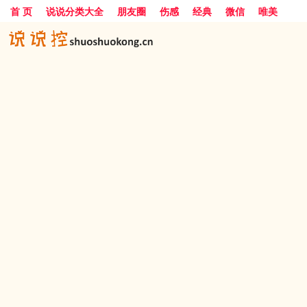
首 页
说说分类大全
朋友圈
伤感
经典
微信
唯美
励志
爱情
女生
搞笑
一句话