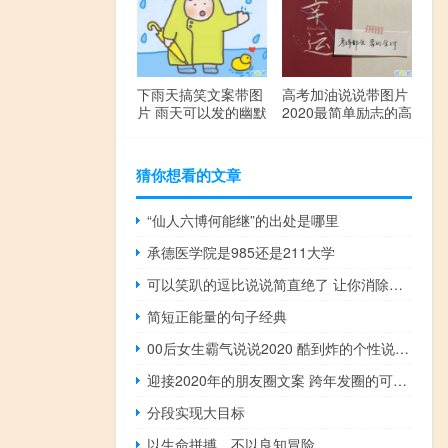
下雨天搞笑文案带图
高考加油说说带图片
片 雨天可以发的幽默
2020最简单励志的高
句子
考文案
猜你想看的文章
“仙人六博何能继”的出处是哪里
承德医学院是985还是211大学
可以笑趴的逗比说说简直绝了 让你消除鱼尾纹的搞笑说说合集
简短正能量的句子经典
00后女生霸气说说2020 酷到炸的个性说说精选
迎接2020年的朋友圈文案 跨年发圈的可爱句子
分段实现大目标
以生命拼搏，不以良知冒险