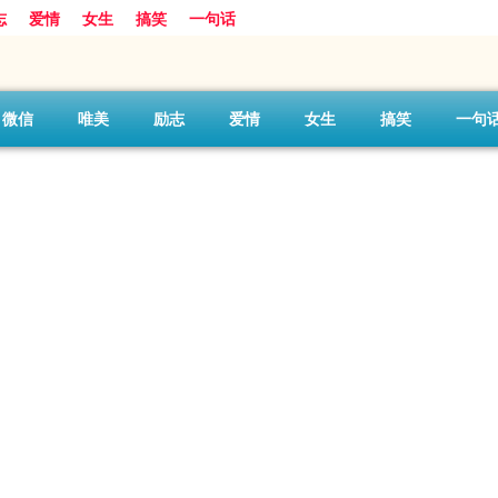
志
爱情
女生
搞笑
一句话
微信
唯美
励志
爱情
女生
搞笑
一句