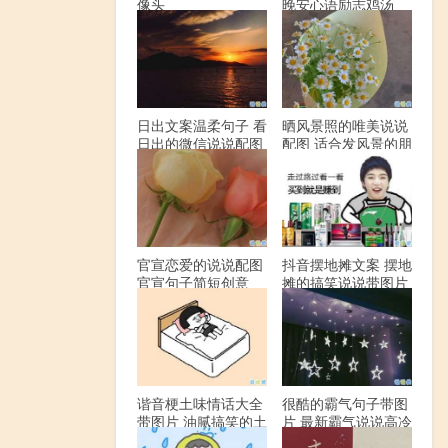
像头
晚安心语励志鸡汤
日出文案温柔句子 看
晒风景照的唯美说说
日出的微信说说配图
配图 适合发风景的朋
友圈文案
官宣恋爱的说说配图
抖音摆地摊文案 摆地
官宣句子简短创意
摊的搞笑说说带图片
谐音梗土味情话大全
很酷的霸气句子带图
带图片 油腻搞笑的土
片 最新霸气说说高冷
味情话
范