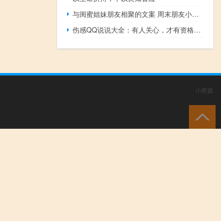
与闺蜜姐妹朋友相聚的文案 周末朋友小聚的说说句子
伤感QQ说说大全：有人关心，才有资格下落不明
小男孩