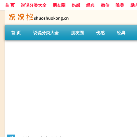
首 页
说说分类大全
朋友圈
伤感
经典
微信
唯美
励
首 页
说说分类大全
朋友圈
伤感
经典