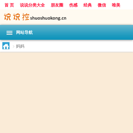
首 页
说说分类大全
朋友圈
伤感
经典
微信
唯美
励志
爱情
女生
搞笑
一句话
网站导航
>
妈妈