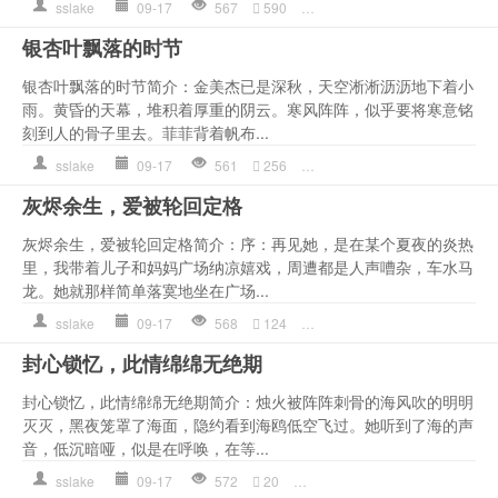
sslake
09-17
567
590
儿子
,
女儿
,
妈妈
,
小宝
,
搞笑
银杏叶飘落的时节
银杏叶飘落的时节简介：金美杰已是深秋，天空淅淅沥沥地下着小
雨。黄昏的天幕，堆积着厚重的阴云。寒风阵阵，似乎要将寒意铭
刻到人的骨子里去。菲菲背着帆布...
sslake
09-17
561
256
伤感语录
,
妈妈
,
是一种
,
菲菲
灰烬余生，爱被轮回定格
灰烬余生，爱被轮回定格简介：序：再见她，是在某个夏夜的炎热
里，我带着儿子和妈妈广场纳凉嬉戏，周遭都是人声嘈杂，车水马
龙。她就那样简单落寞地坐在广场...
sslake
09-17
568
124
妈妈
,
姐姐
,
情感语录
,
我是
,
封心锁忆，此情绵绵无绝期
封心锁忆，此情绵绵无绝期简介：烛火被阵阵刺骨的海风吹的明明
灭灭，黑夜笼罩了海面，隐约看到海鸥低空飞过。她听到了海的声
音，低沉暗哑，似是在呼唤，在等...
sslake
09-17
572
20
哥哥
,
妈妈
,
对她
,
情感语录
,
是