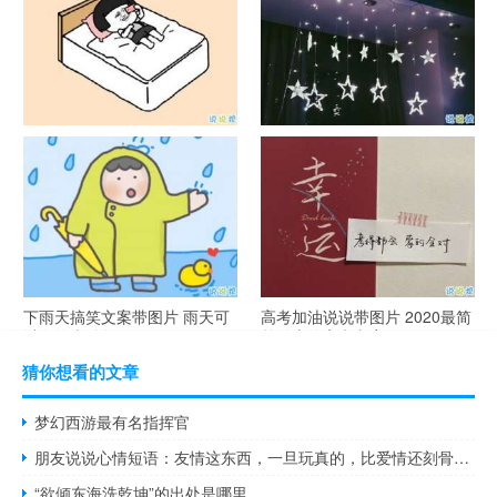
谐音梗土味情话大全带图片 油
很酷的霸气句子带图片 最新霸
腻搞笑的土味情话
气说说高冷范
下雨天搞笑文案带图片 雨天可
高考加油说说带图片 2020最简
以发的幽默句子
单励志的高考文案
猜你想看的文章
梦幻西游最有名指挥官
朋友说说心情短语：友情这东西，一旦玩真的，比爱情还刻骨铭心
“欲倾东海洗乾坤”的出处是哪里