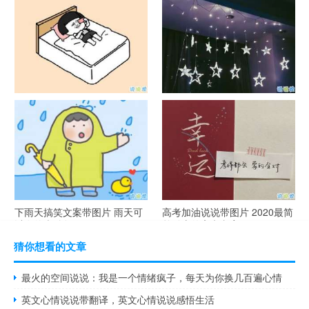
简短创意
说说带图片
谐音梗土味情话大全带图片 油
很酷的霸气句子带图片 最新霸
腻搞笑的土味情话
气说说高冷范
下雨天搞笑文案带图片 雨天可
高考加油说说带图片 2020最简
以发的幽默句子
单励志的高考文案
猜你想看的文章
最火的空间说说：我是一个情绪疯子，每天为你换几百遍心情
英文心情说说带翻译，英文心情说说感悟生活