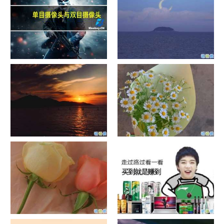
单目摄像头与双目摄像头
晚安励志语录带图片 晚安心语
励志鸡汤
日出文案温柔句子 看日出的微
晒风景照的唯美说说配图 适合
信说说配图
发风景的朋友圈文案
官宣恋爱的说说配图 官宣句子
抖音摆地摊文案 摆地摊的搞笑