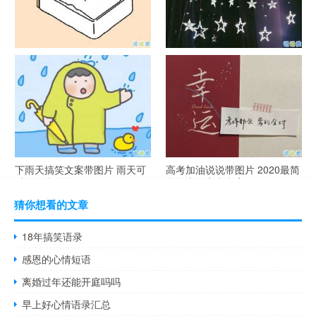
谐音梗土味情话大全带图片 油
很酷的霸气句子带图片 最新霸
腻搞笑的土味情话
气说说高冷范
下雨天搞笑文案带图片 雨天可
高考加油说说带图片 2020最简
以发的幽默句子
单励志的高考文案
猜你想看的文章
18年搞笑语录
感恩的心情短语
离婚过年还能开庭吗吗
早上好心情语录汇总