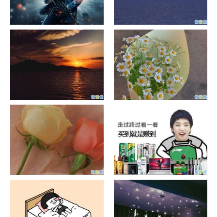
单目摄像头与双目摄像头
晚安励志语录带图片 晚安心语
励志鸡汤
日出文案温柔句子 看日出的微
晒风景照的唯美说说配图 适合
信说说配图
发风景的朋友圈文案
官宣恋爱的说说配图 官宣句子
抖音摆地摊文案 摆地摊的搞笑
简短创意
说说带图片