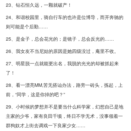
23、钻石恒久远，一颗就破产！
24、和谐校园里，骑自行车的也许是位博导，而开奔驰的
则可能是个后勤……
25、是金子，总会花光的；是镜子，总会反光的……
26、我女友不当尼姑的原因是她四级没过，庵里不收。
27、明星脱一点就能更出名，我脱的光光的却被抓起来
了！
28、看一漂亮MM,苦无搭讪办法，路旁一砖头，拣起，上
前，“同学，这是你掉的吧？”
29、小时候的梦想并不是要当什么科学家，幻想自己是地
主家的少爷，家有良田千顷，终日不学无术，没事领着一
群狗奴才上街去调戏一下良家少女……