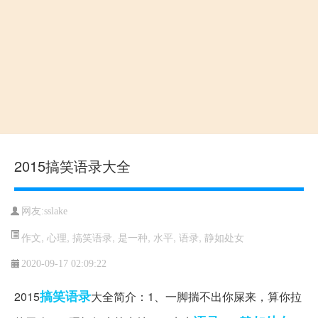
2015搞笑语录大全
网友:sslake
作文
,
心理
,
搞笑语录
,
是一种
,
水平
,
语录
,
静如处女
2020-09-17 02:09:22
搞笑语录
2015
大全简介：1、一脚揣不出你屎来，算你拉