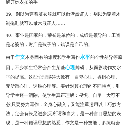
解开她衣扣的手！
39、别以为穿着脏衣服就可以做污点证人；别以为穿着木
制拖鞋就可以做木屐证人……
40、事业是国家的，荣誉是单位的，成绩是领导的，工资
是老婆的，财产是孩子的，错误是自己的。
作文
水平
由于
本身固有的难度和学生写作
的个性差异等原
心理
因，不少学生经常会产生某些
障碍，从而影响作文水
平的提高。这些心理障碍大致有：自卑心理、畏惧心理、
无所谓心理、速胜心理等。要针对其心理的不同特点，引
导学生逐一消除。使学生真正理解：畏惧、自卑，大可不
必;只要努力写作，全身心融入，又能注重运用以上巧妙方
法，定会有长足进步;无所谓和自大，是一种盲目思想的表
现，是一种错误思想的熟悉，作文是一种技能，多练就会