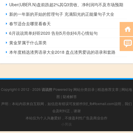
Uber(UBER.N)盘前跌超2%其Q3营收、净利润均不及市场预期
新的一年新的开始的哲理句子 充满阳光的正能量句子大全
春节适合去哪里看春天
6月说说简单好听2020 告别5月你好6月心情短句
黄金芽属于什么茶类
本年度精选渣男语录大全2018 盘点渣男爱说的语录和套路
Copyright © 2012 - 2026
说说控
Powered by
网站分类目录
|
精选推荐文章
|
网站地
图
|
疑难解答
声明：本站内容来自互联网，如信息有错误可发邮件到f_fb#foxmail.com说明，我们
会及时纠正，谢谢
本站仅为个人兴趣爱好，不接盈利性广告及商业合作
小男孩