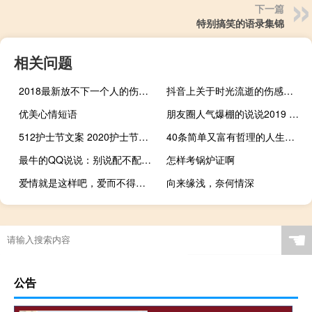
下一篇
特别搞笑的语录集锦
相关问题
2018最新放不下一个人的伤感爱情说说
抖音上关于时光流逝的伤感说说 心情很忧伤很难过的伤感说说大全
优美心情短语
朋友圈人气爆棚的说说2019 好听吸引人的微信说说
512护士节文案 2020护士节快乐说说经典大全
40条简单又富有哲理的人生句子 哪一条是你最需要的呢
最牛的QQ说说：别说配不配，1块钱的打火机也能点着1万块的香烟
怎样考锅炉证啊
爱情就是这样吧，爱而不得，爱而不能
向来缘浅，奈何情深
☚
公告