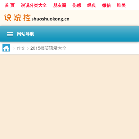
首 页
说说分类大全
朋友圈
伤感
经典
微信
唯美
励志
爱情
女生
搞笑
一句话
网站导航
>
作文
>
2015搞笑语录大全