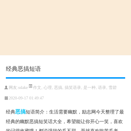
经典恶搞短语
作文
,
心理
,
恶搞
,
搞笑语录
,
是一种
,
语录
,
雪碧
网友:sslake
2020-09-17 01:49:47
恶搞
经典
短语简介：生活需要幽默，励志网今天整理了最
经典的幽默恶搞短笑话大全，希望能让你开心一笑，喜欢
的记得收藏哦！都说强扭的瓜不甜，哥就喜欢吃苦瓜老