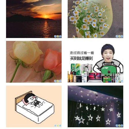
励志鸡汤
日出文案温柔句子 看日出的微
晒风景照的唯美说说配图 适合
信说说配图
发风景的朋友圈文案
官宣恋爱的说说配图 官宣句子
抖音摆地摊文案 摆地摊的搞笑
简短创意
说说带图片