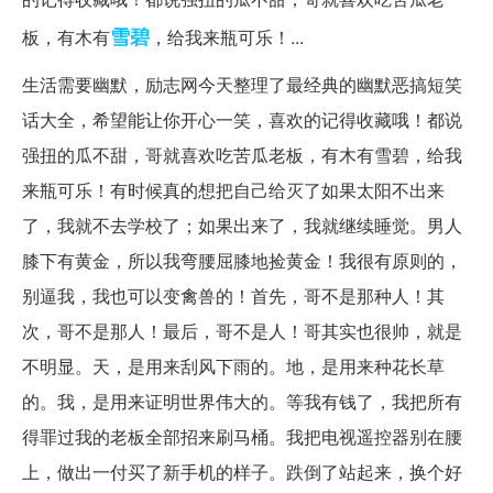
雪碧
板，有木有
，给我来瓶可乐！...
生活需要幽默，励志网今天整理了最经典的幽默恶搞短笑
话大全，希望能让你开心一笑，喜欢的记得收藏哦！都说
强扭的瓜不甜，哥就喜欢吃苦瓜老板，有木有雪碧，给我
来瓶可乐！有时候真的想把自己给灭了如果太阳不出来
了，我就不去学校了；如果出来了，我就继续睡觉。男人
膝下有黄金，所以我弯腰屈膝地捡黄金！我很有原则的，
别逼我，我也可以变禽兽的！首先，哥不是那种人！其
次，哥不是那人！最后，哥不是人！哥其实也很帅，就是
不明显。天，是用来刮风下雨的。地，是用来种花长草
的。我，是用来证明世界伟大的。等我有钱了，我把所有
得罪过我的老板全部招来刷马桶。我把电视遥控器别在腰
上，做出一付买了新手机的样子。跌倒了站起来，换个好