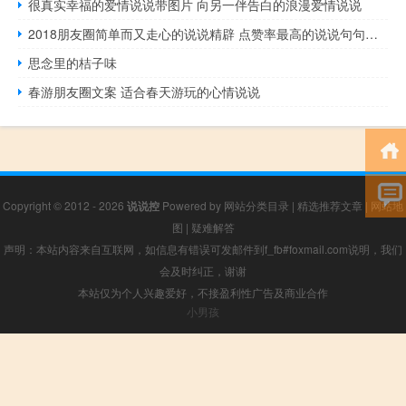
很真实幸福的爱情说说带图片 向另一伴告白的浪漫爱情说说
2018朋友圈简单而又走心的说说精辟 点赞率最高的说说句句经典
思念里的桔子味
春游朋友圈文案 适合春天游玩的心情说说
Copyright © 2012 - 2026
说说控
Powered by
网站分类目录
|
精选推荐文章
|
网站地
图
|
疑难解答
声明：本站内容来自互联网，如信息有错误可发邮件到f_fb#foxmail.com说明，我们
会及时纠正，谢谢
本站仅为个人兴趣爱好，不接盈利性广告及商业合作
小男孩