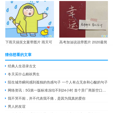
谐音梗土味情话大全带图片 油
很酷的霸气句子带图片 最新霸
腻搞笑的土味情话
气说说高冷范
下雨天搞笑文案带图片 雨天可
高考加油说说带图片 2020最简
以发的幽默句子
单励志的高考文案
猜你想看的文章
经典人生语录古文
冬天买什么棉袄男生
陌生城市瞬间感到孤独的伤感句子 一个人有点无奈和心酸的句子
网络资讯：5G第一版标准冻结不到24小时 首个异厂商新空口实现互通
我不哭不闹，并不代表我不痛，是因为我真的爱你
男人的友谊