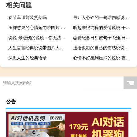
相关问题
春节车顶能装货架吗
最让人心碎的一句话伤感说说 2018痛彻心扉的爱情说说
压抑憋屈的心情短句带图片 别赢了道理输了感情
听起来很纯粹的爱情说说 干净惬意的爱情说说配图
说说-最悲伤的说说：你无法叫醒装睡的人，也无法感动不爱你的人
恋爱纪念日甜蜜句子 纪念日文案超甜暖心
人生哲言经典说说带图片大全 句句说到心坎上的句子配图
送给孤独的自己的伤感说说配图 看完想哭的伤感说说
深思人生的经典语录
心情不好感到压抑的说说 夜夜难熬夜夜熬
☚
公告