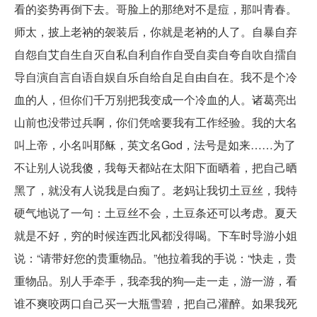
看的姿势再倒下去。哥脸上的那绝对不是痘，那叫青春。
师太，披上老衲的袈装后，你就是老衲的人了。自暴自弃
自怨自艾自生自灭自私自利自作自受自卖自夸自吹自擂自
导自演自言自语自娱自乐自给自足自由自在。我不是个冷
血的人，但你们千万别把我变成一个冷血的人。诸葛亮出
山前也没带过兵啊，你们凭啥要我有工作经验。我的大名
叫上帝，小名叫耶稣，英文名God，法号是如来……为了
不让别人说我傻，我每天都站在太阳下面晒着，把自己晒
黑了，就没有人说我是白痴了。老妈让我切土豆丝，我特
硬气地说了一句：土豆丝不会，土豆条还可以考虑。夏天
就是不好，穷的时候连西北风都没得喝。下车时导游小姐
说：“请带好您的贵重物品。”他拉着我的手说：“快走，贵
重物品。别人手牵手，我牵我的狗—走一走，游一游，看
谁不爽咬两口自己买一大瓶雪碧，把自己灌醉。如果我死