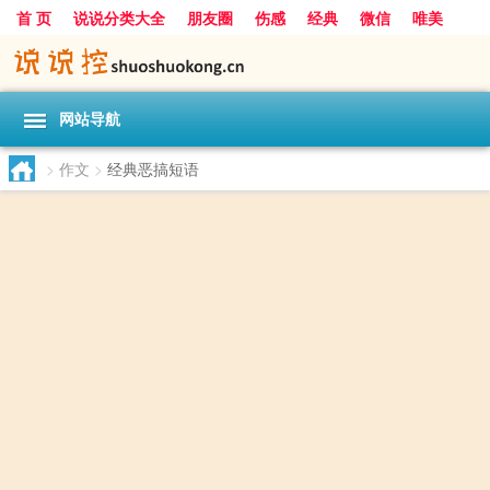
首 页
说说分类大全
朋友圈
伤感
经典
微信
唯美
励志
爱情
女生
搞笑
一句话
网站导航
>
作文
>
经典恶搞短语