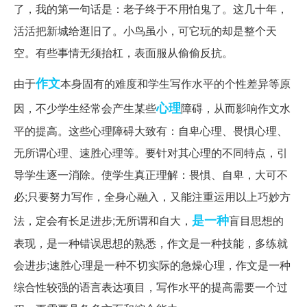
了，我的第一句话是：老子终于不用怕鬼了。这几十年，
活活把新城给逛旧了。小鸟虽小，可它玩的却是整个天
空。有些事情无须抬杠，表面服从偷偷反抗。
作文
由于
本身固有的难度和学生写作水平的个性差异等原
心理
因，不少学生经常会产生某些
障碍，从而影响作文水
平的提高。这些心理障碍大致有：自卑心理、畏惧心理、
无所谓心理、速胜心理等。要针对其心理的不同特点，引
导学生逐一消除。使学生真正理解：畏惧、自卑，大可不
必;只要努力写作，全身心融入，又能注重运用以上巧妙方
是一种
法，定会有长足进步;无所谓和自大，
盲目思想的
表现，是一种错误思想的熟悉，作文是一种技能，多练就
会进步;速胜心理是一种不切实际的急燥心理，作文是一种
综合性较强的语言表达项目，写作水平的提高需要一个过