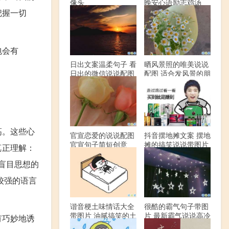
像头
晚安心语励志鸡汤
把握一切
包会有
日出文案温柔句子 看
晒风景照的唯美说说
日出的微信说说配图
配图 适合发风景的朋
友圈文案
高。这些心
官宣恋爱的说说配图
抖音摆地摊文案 摆地
官宣句子简短创意
摊的搞笑说说带图片
真正理解：
盲目思想的
较强的语言
谐音梗土味情话大全
很酷的霸气句子带图
带图片 油腻搞笑的土
片 最新霸气说说高冷
有巧妙地诱
味情话
范