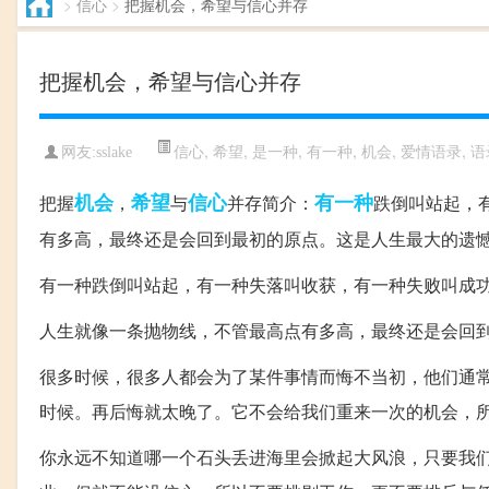
>
信心
>
把握机会，希望与信心并存
把握机会，希望与信心并存
信心
,
希望
,
是一种
,
有一种
,
机会
,
爱情语录
,
语
网友:sslake
机会
希望
信心
有一种
把握
，
与
并存简介：
跌倒叫站起，
有多高，最终还是会回到最初的原点。这是人生最大的遗憾，
有一种跌倒叫站起，有一种失落叫收获，有一种失败叫成
人生就像一条抛物线，不管最高点有多高，最终还是会回
很多时候，很多人都会为了某件事情而悔不当初，他们通
时候。再后悔就太晚了。它不会给我们重来一次的机会，
你永远不知道哪一个石头丢进海里会掀起大风浪，只要我