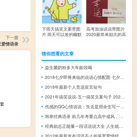
下雨天搞笑文案带图
高考加油说说带图片
片 雨天可以发的幽默
2020最简单励志的高
下一篇
句子
考文案
亚爱情语录
猜你想看的文章
益生菌奶粉多大年龄段喝
2018七夕即将来临的说说心情配图 七夕快到了的说说图片
2018年最新个人竞选宣言短句
2021年搞笑说说-五一搞笑文案句子 2020五一微信搞笑说说带图片
套
伤感的QQ心情说说：失去是用余生写一首诗，却一个字都不能提及你
韩寒经典语录 前几年考重点高中成风，现在已经成疯。
经典励志正能量一段话说说大全 人生就是不断奋斗的励志说说
2012年最新发布泪流不止的落寞爱情经典语录