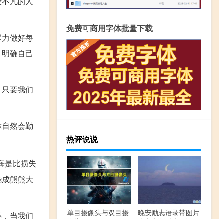
段不凡的人
免费可商用字体批量下载
尽力做好每
，明确自己
。只要我们
你自然会勤
热评说说
悔是比损失
烧成熊熊大
单目摄像头与双目摄
晚安励志语录带图片
必，当我们