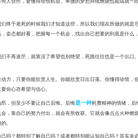
任何人合作，要懂得珍惜机会。卑微的梦想持续燃烧也能成就一
我们终于老死的时候我们才知道这些，所以我们现在所做的就是
赢，姿态都好看，把握每一个机会，找出自己想要的到底是什么
我们不再迷茫，就算没了希望也别绝望，死路往往也是一个出口
推动力，只要你能欣赏人生。你能欣赏日出日落。你懂得珍惜，
只要你心存希望与信心。
是一种
动昂，但至少不要让自己后悔。后悔
耗费精神的情绪，后
机会，靠自己的努力付出，就会有所收获。它就会像点点火种燃
门的。
自己吗？都特别了解自己吗？或者都特别能认知自己吗？其实未