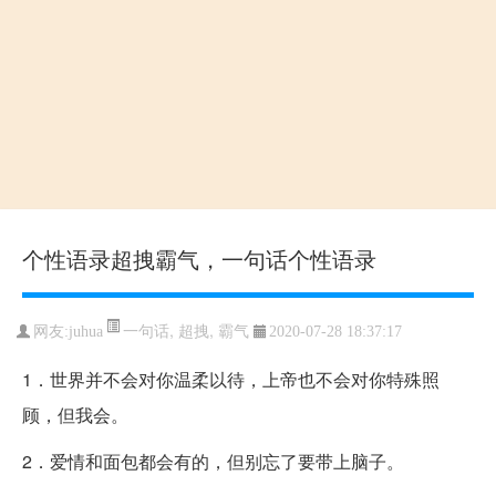
个性语录超拽霸气，一句话个性语录
一句话
,
超拽
,
霸气
网友:juhua
2020-07-28 18:37:17
1．世界并不会对你温柔以待，上帝也不会对你特殊照
顾，但我会。
2．爱情和面包都会有的，但别忘了要带上脑子。