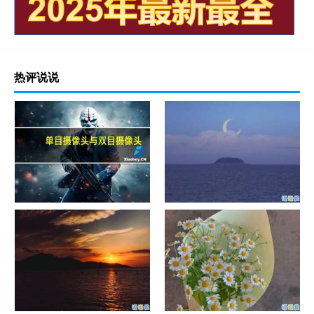
热评说说
单目摄像头与双目摄像头
晚安励志语录带图片 晚安心语
励志鸡汤