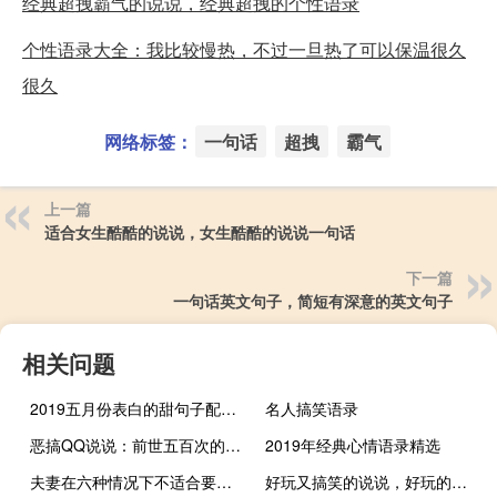
经典超拽霸气的说说，经典超拽的个性语录
个性语录大全：我比较慢热，不过一旦热了可以保温很久
很久
网络标签：
一句话
超拽
霸气
上一篇
适合女生酷酷的说说，女生酷酷的说说一句话
下一篇
一句话英文句子，简短有深意的英文句子
相关问题
2019五月份表白的甜句子配图 深情而温暖的表白情话
名人搞笑语录
恶搞QQ说说：前世五百次的回眸，却换来今世的一句“流氓”
2019年经典心情语录精选
夫妻在六种情况下不适合要孩子
好玩又搞笑的说说，好玩的说说句子