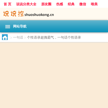
首 页
说说分类大全
朋友圈
伤感
经典
微信
唯美
励志
爱情
女生
搞笑
一句话
网站导航
>
一句话
>
个性语录超拽霸气，一句话个性语录