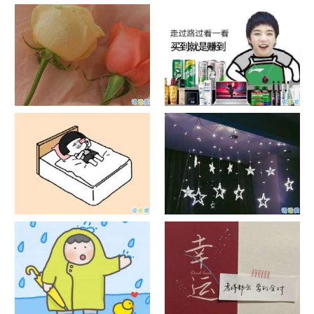
日出文案温柔句子 看日出的微
晒风景照的唯美说说配图 适合
信说说配图
发风景的朋友圈文案
官宣恋爱的说说配图 官宣句子
抖音摆地摊文案 摆地摊的搞笑
简短创意
说说带图片
谐音梗土味情话大全带图片 油
很酷的霸气句子带图片 最新霸
腻搞笑的土味情话
气说说高冷范