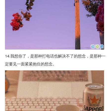
14.我想你了，是那种打电话也解决不了的想念，是那种一
定要见一面紧紧抱住的想念。