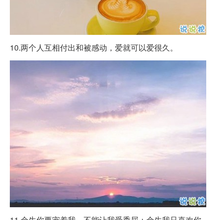
10.两个人互相付出和被感动，爱就可以爱很久。
11.余生你要宠着我，不能让我受委屈；余生我只喜欢你，