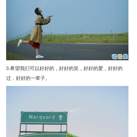
3.希望我们可以好好的，好好的笑，好好的爱，好好的
过，好好的一辈子。