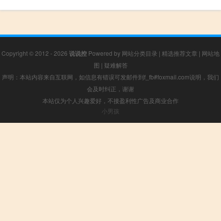
Copyright © 2012 - 2026
说说控
Powered by
网站分类目录
|
精选推荐文章
|
网站地
图
|
疑难解答
声明：本站内容来自互联网，如信息有错误可发邮件到f_fb#foxmail.com说明，我们
会及时纠正，谢谢
本站仅为个人兴趣爱好，不接盈利性广告及商业合作
小男孩