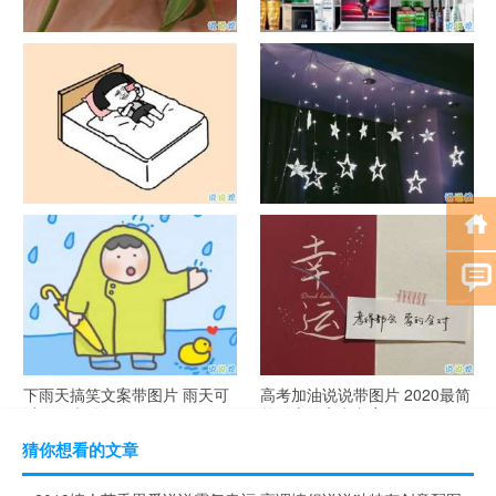
官宣恋爱的说说配图 官宣句子
抖音摆地摊文案 摆地摊的搞笑
简短创意
说说带图片
谐音梗土味情话大全带图片 油
很酷的霸气句子带图片 最新霸
腻搞笑的土味情话
气说说高冷范
下雨天搞笑文案带图片 雨天可
高考加油说说带图片 2020最简
以发的幽默句子
单励志的高考文案
猜你想看的文章