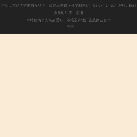
声明：本站内容来自互联网，如信息有错误可发邮件到f_fb#foxmail.com说明，我们
会及时纠正，谢谢
本站仅为个人兴趣爱好，不接盈利性广告及商业合作
小男孩