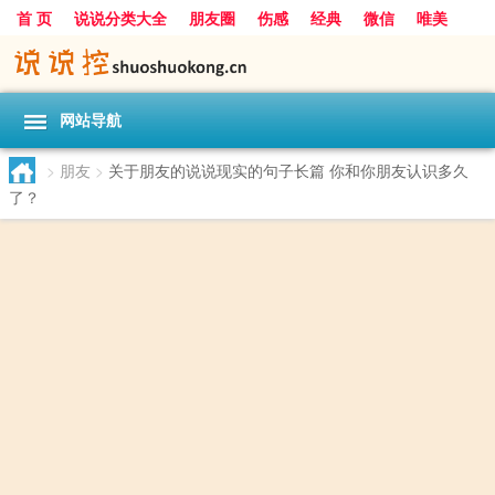
首 页
说说分类大全
朋友圈
伤感
经典
微信
唯美
励志
爱情
女生
搞笑
一句话
网站导航
>
朋友
>
关于朋友的说说现实的句子长篇 你和你朋友认识多久
了？