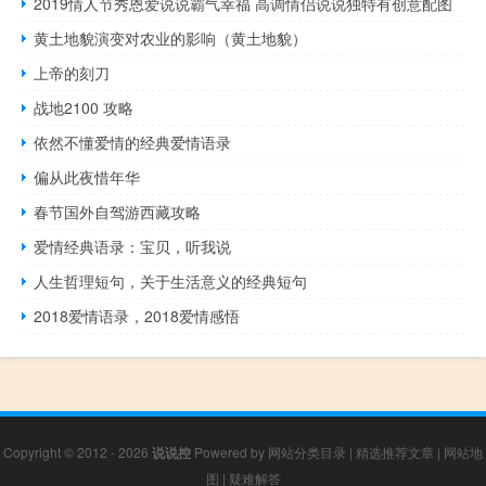
2019情人节秀恩爱说说霸气幸福 高调情侣说说独特有创意配图
黄土地貌演变对农业的影响（黄土地貌）
上帝的刻刀
战地2100 攻略
依然不懂爱情的经典爱情语录
偏从此夜惜年华
春节国外自驾游西藏攻略
爱情经典语录：宝贝，听我说
人生哲理短句，关于生活意义的经典短句
2018爱情语录，2018爱情感悟
Copyright © 2012 - 2026
说说控
Powered by
网站分类目录
|
精选推荐文章
|
网站地
图
|
疑难解答