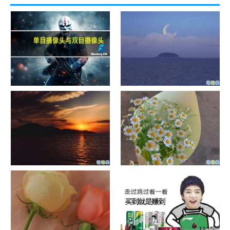
单目摄像头与双目摄像头
晚安励志语录带图片 晚安心语
励志鸡汤
日出文案温柔句子 看日出的微
晒风景照的唯美说说配图 适合
信说说配图
发风景的朋友圈文案