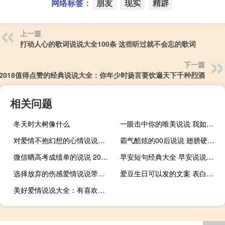
网络标签：
朋友
现实
精辟
上一篇
打动人心的歌词说说大全100条 这些听过就不会忘的歌词
下一篇
2018值得点赞的经典说说大全：你年少时扬言要饮遍天下千种烈酒
相关问题
冬天时大树像什么
一眼击中你的唯美说说 我如何能用短短一生来写尽你
对爱情不抱幻想的心情说说带图片 已经彻底看透爱情的说说大全
霸气酷炫的00后说说 翅膀硬了别忘了是谁给你的碧海蓝天
微信晒高考成绩单的说说 2019知道高考成绩发朋友圈的励志句子
早安短句经典大全 早安说说简单一句话
选择放弃的伤感爱情说说带图片 描述对爱情感到无奈的说说
爱豆生日可以发的文案 表白爱豆的生日说说
美好爱情说说大全：有喜欢的人真好，晴天适合见面，雨天适合想念