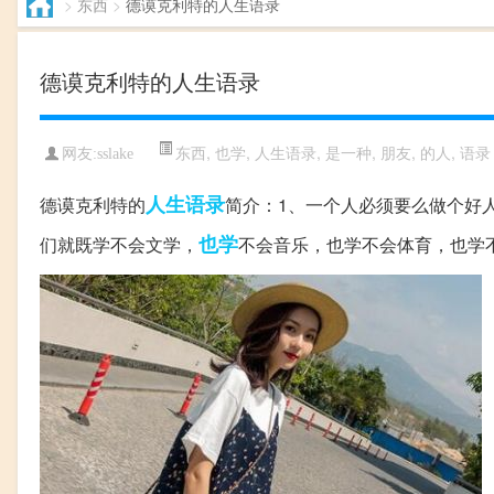
>
东西
>
德谟克利特的人生语录
德谟克利特的人生语录
东西
,
也学
,
人生语录
,
是一种
,
朋友
,
的人
,
语录
网友:sslake
人生语录
德谟克利特的
简介：1、一个人必须要么做个好
也学
们就既学不会文学，
不会音乐，也学不会体育，也学不