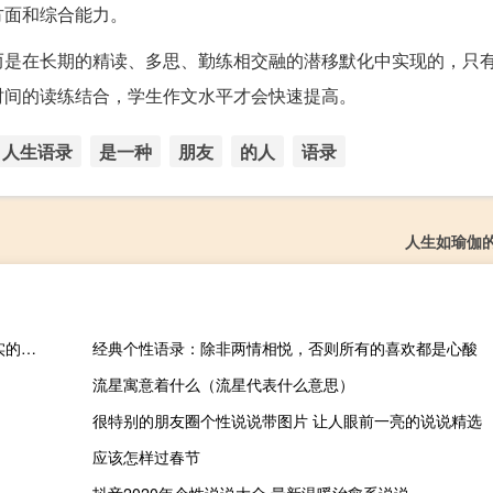
方面和综合能力。
而是在长期的精读、多思、勤练相交融的潜移默化中实现的，只
时间的读练结合，学生作文水平才会快速提高。
人生语录
是一种
朋友
的人
语录
人生如瑜伽
比较有哲理戳人心窝的经典说说带图片 对生活对人生有感悟很现实的说说大全(图文)
经典个性语录：除非两情相悦，否则所有的喜欢都是心酸
流星寓意着什么（流星代表什么意思）
很特别的朋友圈个性说说带图片 让人眼前一亮的说说精选
应该怎样过春节
抖音2020年个性说说大全 最新温暖治愈系说说