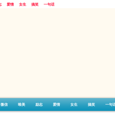
志
爱情
女生
搞笑
一句话
微信
唯美
励志
爱情
女生
搞笑
一句