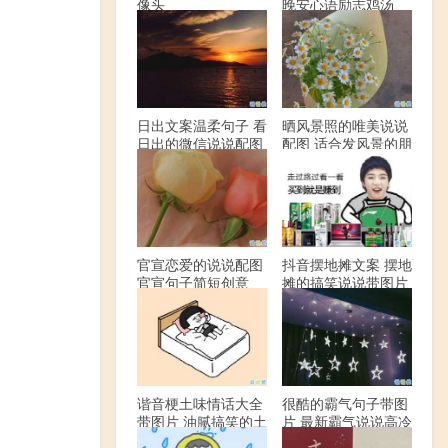
像头
晚安心语励志鸡汤
日出文案温柔句子 看
晒风景照的唯美说说
日出的微信说说配图
配图 适合发风景的朋
友圈文案
官宣恋爱的说说配图
抖音摆地摊文案 摆地
官宣句子简短创意
摊的搞笑说说带图片
谐音梗土味情话大全
很酷的霸气句子带图
带图片 油腻搞笑的土
片 最新霸气说说高冷
味情话
范