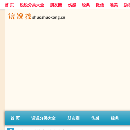
首 页
说说分类大全
朋友圈
伤感
经典
微信
唯美
励
首 页
说说分类大全
朋友圈
伤感
经典