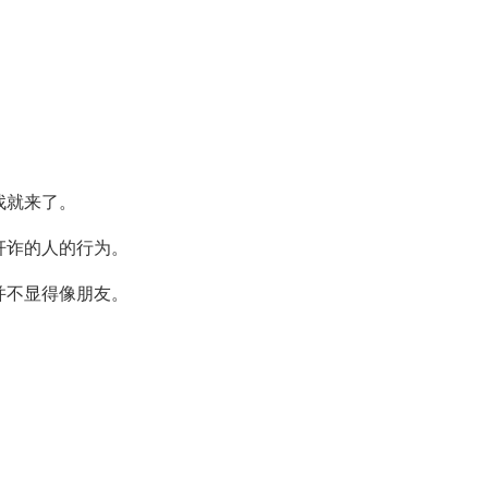
找就来了。
奸诈的人的行为。
并不显得像朋友。