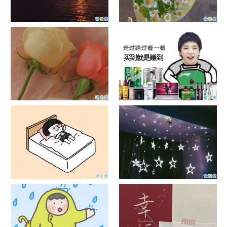
日出文案温柔句子 看日出的微
晒风景照的唯美说说配图 适合
信说说配图
发风景的朋友圈文案
官宣恋爱的说说配图 官宣句子
抖音摆地摊文案 摆地摊的搞笑
简短创意
说说带图片
谐音梗土味情话大全带图片 油
很酷的霸气句子带图片 最新霸
腻搞笑的土味情话
气说说高冷范