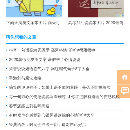
下雨天搞笑文案带图片 雨天可
高考加油说说带图片 2020最简
以发的幽默句子
单励志的高考文案
猜你想看的文章
抖音一句话高端秀恩爱 高逼格情侣说说很甜很撩
2020暑假朋友圈文案 暑假来了心情说说
抖音说说短语霸气八字 网红霸气句子8字大全
手游剑与魔法攻略
搞笑的说说句子：如果上课不能闭着眼，是否还能撑着脸
每一句戳心的伤感说说听着难过 让你红过眼有道理的伤感说说大全
春节还能去蓟县吗高速
有时候也会感觉到心很累很烦躁的心情说说大全
经典语录：时间会冲淡一切，请对自己好点