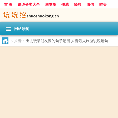
首 页
说说分类大全
朋友圈
伤感
经典
微信
唯美
励志
爱情
女生
搞笑
一句话
网站导航
>
抖音
>
出去玩晒朋友圈的句子配图 抖音最火旅游说说短句