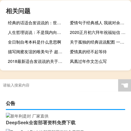
相关问题
经典的话适合发说说的：世界让我遍体鳞伤，但伤口长出的却是翅膀
爱情句子经典感人 我就对余生充满期待
人生哲理说说：不是我内向，只是有些人不值得我外向
2020正月初六拜年祝福短信 鼠年大年初六祝福语
全日制自考本科是什么意思啊
关于孤独的经典说说配图 一个人孤独的说说心情短语
描写闺蜜友谊的唯美句子 超暖心的友情句子简短好听
爱情真的经不起等待
2018最新适合发说说的关于爱情的小情绪或伤感或欣喜的句子
凤凰过年作文怎么写
☚
公告
DeepSeek全套部署资料免费下载