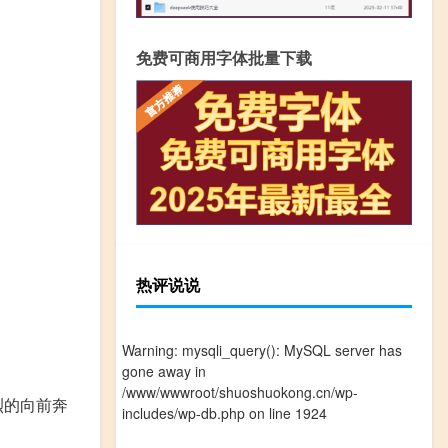
免费可商用字体批量下载
热评说说
Warning
: mysqli_query(): MySQL server has
gone away in
/www/wwwroot/shuoshuokong.cn/wp-
烈的向前奔
includes/wp-db.php
on line
1924