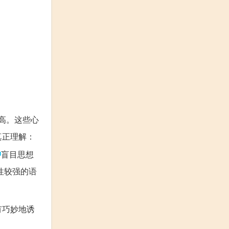
高。这些心
真正理解：
种
盲目思想
性较强的语
有巧妙地诱