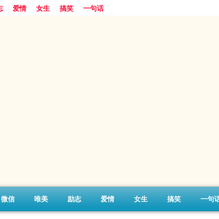
志
爱情
女生
搞笑
一句话
微信
唯美
励志
爱情
女生
搞笑
一句