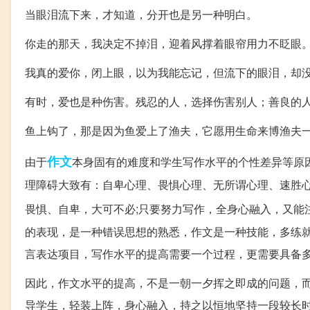
当眼泪流下来，才知道，分开也是另一种明白。
你走的那天，我决定不掉泪，迎着风撑着眼帘用力不眨眼
我真的爱你，闭上眼，以为我能忘记，但流下的眼泪，却
有时，爱也是种伤害。残忍的人，选择伤害别人；善良的
鱼上钩了，那是因为鱼爱上了渔夫，它愿用生命来博渔夫
作文
由于
本身固有的难度和学生写作水平的个性差异等原
理障碍大致有：自卑心理、畏惧心理、无所谓心理、速胜
畏惧、自卑，大可不必;只要努力写作，全身心融入，又能
的表现，是一种错误思想的熟悉，作文是一种技能，多练就
言表达项目，写作水平的提高需要一个过程，更需要具备
因此，作文水平的提高，不是一朝一夕挥之即成的问题，
导学生，轻装上阵，身心融入，持之以恒地坚持一段较长