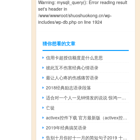
Warning
: mysqli_query(): Error reading result
set's header in
/www/wwwroot/shuoshuokong.cn/wp-
includes/wp-db.php
on line
1924
猜你想看的文章
信用卡超授信额度是什么意思
彼此互不伤害经典心情语录
最让人心疼的伤感痛苦语录
2018经典励志语录段落
适合对一个人一见钟情发的说说 惊鸿一瞥便一见钟情
亡徒
activex控件下载 官方最新版（activex控件下载 官方最新版功能简介）
2019年经典搞笑语录
告别十月你好十一月的简短句子2019 十一月我们一起加油说说