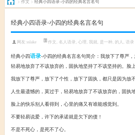
>
作文
>
经典小四语录-小四的经典名言名句
经典小四语录-小四的经典名言名句
作文
,
名人语录
,
心理
,
我就
,
是一种
,
的人
,
语录
网友:sslake
语录
经典小四
-小四的经典名言名句简介：我放下了尊严
轻易地放弃了不该放弃的，固执地坚持了不该坚持的。脸上的
我放下了尊严，放下了个性，放下了固执，都只是因为放
人生最遗憾的，莫过于，轻易地放弃了不该放弃的，固执
脸上的快乐别人看得到，心里的痛又有谁能感觉到。
不要轻易说爱，许下的承诺就是欠下的债！
不是不死心，是死不了心。