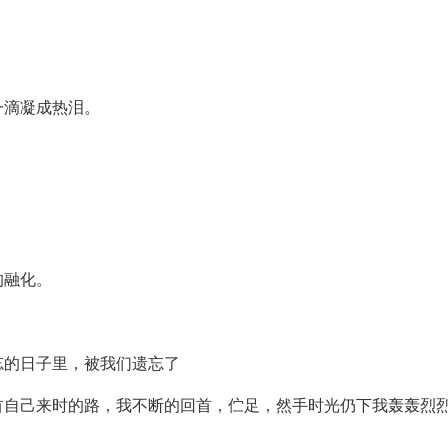
一滴凝成热泪。
的融化。
忘的日子里，被我们遗忘了
首自己来时的路，我不断的回首，伫足，然手时光仍下我轰轰烈