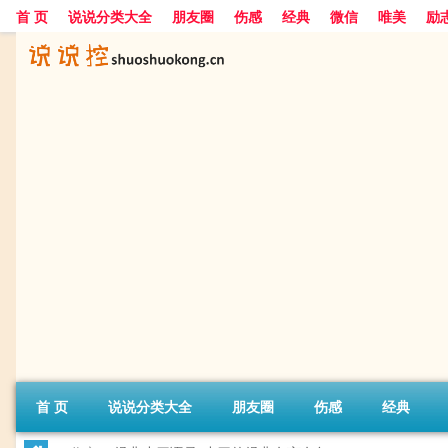
首 页
说说分类大全
朋友圈
伤感
经典
微信
唯美
励
首 页
说说分类大全
朋友圈
伤感
经典