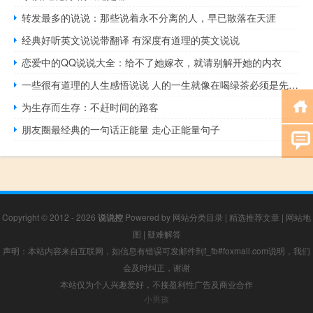
转发最多的说说：那些说着永不分离的人，早已散落在天涯
经典好听英文说说带翻译 有深度有道理的英文说说
恋爱中的QQ说说大全：给不了她嫁衣，就请别解开她的内衣
一些很有道理的人生感悟说说 人的一生就像在喝绿茶必须是先苦后甜
为生存而生存：不赶时间的路客
朋友圈最经典的一句话正能量 走心正能量句子
Copyright © 2012 - 2026
说说控
Powered by
网站分类目录
|
精选推荐文章
|
网站地
图
|
疑难解答
声明：本站内容来自互联网，如信息有错误可发邮件到f_fb#foxmail.com说明，我们
会及时纠正，谢谢
本站仅为个人兴趣爱好，不接盈利性广告及商业合作
小男孩