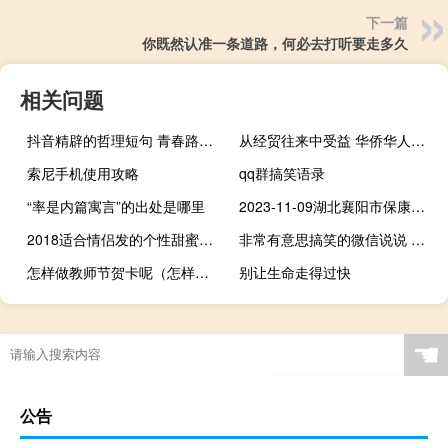
下一篇
你既然认准一条道路，何必去打听要走多久
相关问题
抖音精辟的哲理短句 青春路上教会你成长的哲理句子
从经贸往来中受益 华侨华人给中国经济韧劲点赞
索尼手机使用攻略
qq群搞笑语录
“率是内篇寓言”的出处是哪里
2023-11-09湖北襄阳市保康县(松树菌)的报价是多少
2018适合情侣发的个性甜蜜说说 你若不离不弃我必生死相依
非常有意思搞笑的微信说说 专治不开心的句子
怎样做教师节贺卡呢（怎样做教师节贺卡）
别让生命走得过快
☚
公告