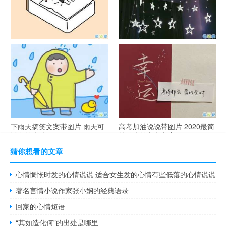
谐音梗土味情话大全带图片 油
很酷的霸气句子带图片 最新霸
腻搞笑的土味情话
气说说高冷范
下雨天搞笑文案带图片 雨天可
高考加油说说带图片 2020最简
以发的幽默句子
单励志的高考文案
猜你想看的文章
心情惆怅时发的心情说说 适合女生发的心情有些低落的心情说说
著名言情小说作家张小娴的经典语录
回家的心情短语
“其如造化何”的出处是哪里