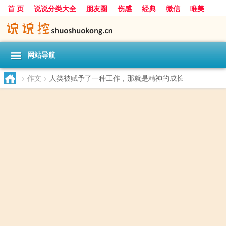
首 页
说说分类大全
朋友圈
伤感
经典
微信
唯美
励志
爱情
女生
搞笑
一句话
网站导航
>
作文
>
人类被赋予了一种工作，那就是精神的成长