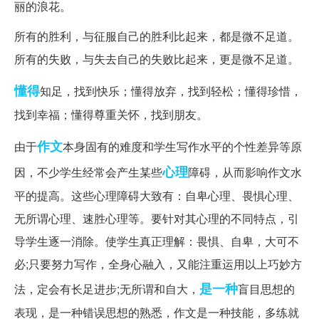
丽的浪花。
所有的胜利，与征服自己的胜利比起来，都是微不足道。
所有的失败，与失去自己的失败比起来，更是微不足道。
懂得
知足，找到快乐；懂得放弃，找到轻松；懂得珍惜，
找到幸福；懂得尊重关怀，找到朋友。
作文
由于
本身固有的难度和学生写作水平的个性差异等原
心理
因，不少学生经常会产生某些
障碍，从而影响作文水
平的提高。这些心理障碍大致有：自卑心理、畏惧心理、
无所谓心理、速胜心理等。要针对其心理的不同特点，引
导学生逐一消除。使学生真正理解：畏惧、自卑，大可不
必;只要努力写作，全身心融入，又能注重运用以上巧妙方
是一种
法，定会有长足进步;无所谓和自大，
盲目思想的
表现，是一种错误思想的熟悉，作文是一种技能，多练就