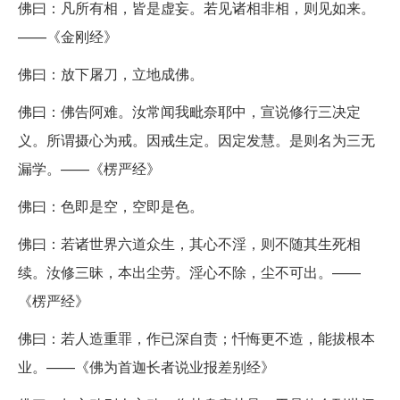
佛曰：凡所有相，皆是虚妄。若见诸相非相，则见如来。
——《金刚经》
佛曰：放下屠刀，立地成佛。
佛曰：佛告阿难。汝常闻我毗奈耶中，宣说修行三决定
义。所谓摄心为戒。因戒生定。因定发慧。是则名为三无
漏学。——《楞严经》
佛曰：色即是空，空即是色。
佛曰：若诸世界六道众生，其心不淫，则不随其生死相
续。汝修三昧，本出尘劳。淫心不除，尘不可出。——
《楞严经》
佛曰：若人造重罪，作已深自责；忏悔更不造，能拔根本
业。——《佛为首迦长者说业报差别经》