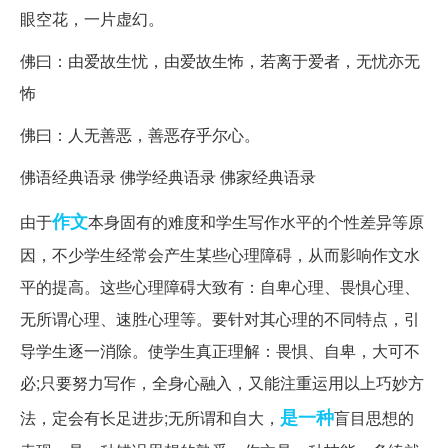
眼空花，一片虚幻。
佛曰：由爱故生忧，由爱故生怖，若离于爱者，无忧亦无
怖
佛曰：人无善恶，善恶存乎尔心。
佛语经典语录 佛学经典语录 佛家经典语录
作文
由于
本身固有的难度和学生写作水平的个性差异等原
因，不少学生经常会产生某些心理障碍，从而影响作文水
平的提高。这些心理障碍大致有：自卑心理、畏惧心理、
无所谓心理、速胜心理等。要针对其心理的不同特点，引
导学生逐一消除。使学生真正理解：畏惧、自卑，大可不
必;只要努力写作，全身心融入，又能注重运用以上巧妙方
是一种
法，定会有长足进步;无所谓和自大，
盲目思想的