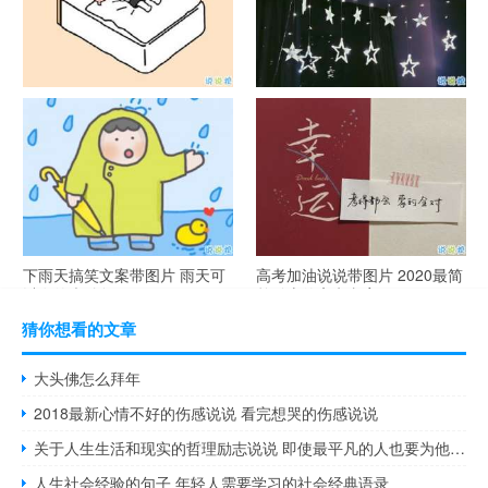
谐音梗土味情话大全带图片 油
很酷的霸气句子带图片 最新霸
腻搞笑的土味情话
气说说高冷范
下雨天搞笑文案带图片 雨天可
高考加油说说带图片 2020最简
以发的幽默句子
单励志的高考文案
猜你想看的文章
大头佛怎么拜年
2018最新心情不好的伤感说说 看完想哭的伤感说说
关于人生生活和现实的哲理励志说说 即使最平凡的人也要为他生活的那个世界而奋斗
人生社会经验的句子 年轻人需要学习的社会经典语录