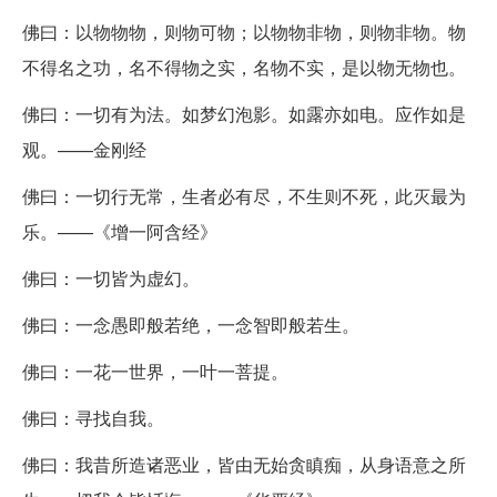
佛曰：以物物物，则物可物；以物物非物，则物非物。物
不得名之功，名不得物之实，名物不实，是以物无物也。
佛曰：一切有为法。如梦幻泡影。如露亦如电。应作如是
观。——金刚经
佛曰：一切行无常，生者必有尽，不生则不死，此灭最为
乐。——《增一阿含经》
佛曰：一切皆为虚幻。
佛曰：一念愚即般若绝，一念智即般若生。
佛曰：一花一世界，一叶一菩提。
佛曰：寻找自我。
佛曰：我昔所造诸恶业，皆由无始贪瞋痴，从身语意之所