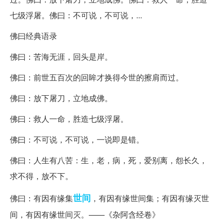
七级浮屠。佛曰：不可说，不可说，...
佛曰经典语录
佛曰：苦海无涯，回头是岸。
佛曰：前世五百次的回眸才换得今世的擦肩而过。
佛曰：放下屠刀，立地成佛。
佛曰：救人一命，胜造七级浮屠。
佛曰：不可说，不可说，一说即是错。
佛曰：人生有八苦：生，老，病，死，爱别离，怨长久，
求不得，放不下。
世间
佛曰：有因有缘集
，有因有缘世间集；有因有缘灭世
间，有因有缘世间灭。——《杂阿含经卷》