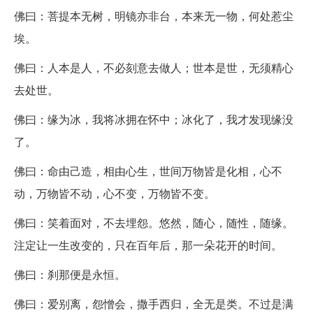
佛曰：菩提本无树，明镜亦非台，本来无一物，何处惹尘
埃。
佛曰：人本是人，不必刻意去做人；世本是世，无须精心
去处世。
佛曰：缘为冰，我将冰拥在怀中；冰化了，我才发现缘没
了。
佛曰：命由己造，相由心生，世间万物皆是化相，心不
动，万物皆不动，心不变，万物皆不变。
佛曰：笑着面对，不去埋怨。悠然，随心，随性，随缘。
注定让一生改变的，只在百年后，那一朵花开的时间。
佛曰：刹那便是永恒。
佛曰：爱别离，怨憎会，撒手西归，全无是类。不过是满