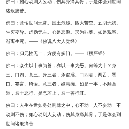
佛曰：如心动则人妄动，伤其身痛其骨，于是体会到世间
诸般痛苦。
佛曰：觉悟世间无常。国土危脆。四大苦空。五阴无我。
生灭变异。虚伪无主。心是恶源。形为罪薮。如是观察。
渐离生死。——《佛说八大人觉经》
佛曰：归元性无二，方便有多门。——《楞严经》
佛曰：众生以十事为善，亦以十事为恶。何等为十？身
三、口四、意三。身三者，杀盗淫。口四者，两舌、恶
口、妄言、绮语。意三者，嫉恚痴。如是十事，不顺圣
道，名十恶行。是恶若止，名十善行耳。
佛曰：人生在世如身处荆棘之中，心不动，人不妄动，不
动则不伤；如心动则人妄动，伤其身痛其骨，于是体会到
世间诸般痛苦