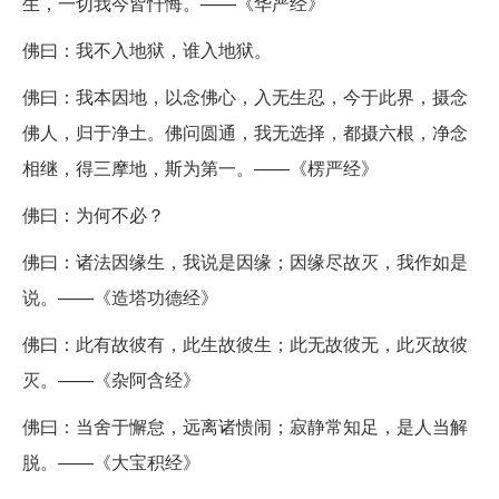
生，一切我今皆忏悔。——《华严经》
佛曰：我不入地狱，谁入地狱。
佛曰：我本因地，以念佛心，入无生忍，今于此界，摄念
佛人，归于净土。佛问圆通，我无选择，都摄六根，净念
相继，得三摩地，斯为第一。——《楞严经》
佛曰：为何不必？
佛曰：诸法因缘生，我说是因缘；因缘尽故灭，我作如是
说。——《造塔功德经》
佛曰：此有故彼有，此生故彼生；此无故彼无，此灭故彼
灭。——《杂阿含经》
佛曰：当舍于懈怠，远离诸愦闹；寂静常知足，是人当解
脱。——《大宝积经》