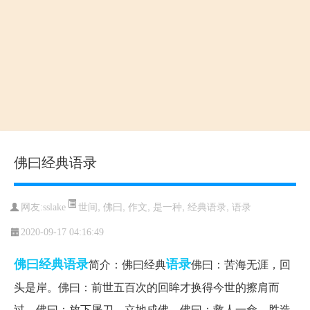
佛曰经典语录
世间
,
佛曰
,
作文
,
是一种
,
经典语录
,
语录
网友:sslake
2020-09-17 04:16:49
佛曰
经典语录
语录
简介：佛曰经典
佛曰：苦海无涯，回
头是岸。佛曰：前世五百次的回眸才换得今世的擦肩而
过。佛曰：放下屠刀，立地成佛。佛曰：救人一命，胜造