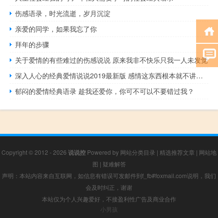
伤感语录，时光流逝，岁月沉淀
亲爱的同学，如果我忘了你
拜年的步骤
关于爱情的有些难过的伤感说说 原来我非不快乐只我一人未发觉
深入人心的经典爱情说说2019最新版 感情这东西根本就不讲道理
郁闷的爱情经典语录 趁我还爱你，你可不可以不要错过我？
Copyright © 2012 - 2026
说说控
Powered by
网站分类目录
|
精选推荐文章
|
网站地
图
|
疑难解答
声明：本站内容来自互联网，如信息有错误可发邮件到f_fb#foxmail.com说明，我们
会及时纠正，谢谢
本站仅为个人兴趣爱好，不接盈利性广告及商业合作
小男孩