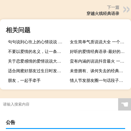
下一篇
穿越火线经典语录
相关问题
句句说到心坎上的心情说说 很现实的人生感悟说说关于时间的说说
女生简单气质说说大全 一个简单清澈温暖的人
不要以爱情的名义，让一条鱼忘记游泳
好听的爱情经典语录-最好的爱情是执子之手
关于恋爱感情的爱情说说大全2018 适合发说说的关于生活和爱情的一段话
蛮有内涵的说说抖音最火 一句话说说简单有内涵
适合闺蜜好朋友过生日时发的祝福说说 想和你继续打闹一辈子
未曾拥有、谈何失去的经典爱情语录
朋友，一起手牵手
情人节发朋友圈一句话段子搞笑2018 七夕情人节适合发朋友圈的段孑
☚
公告