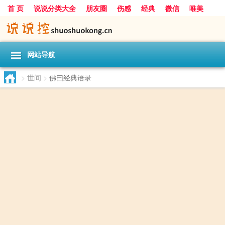
首 页
说说分类大全
朋友圈
伤感
经典
微信
唯美
励志
爱情
女生
搞笑
一句话
网站导航
>
世间
>
佛曰经典语录