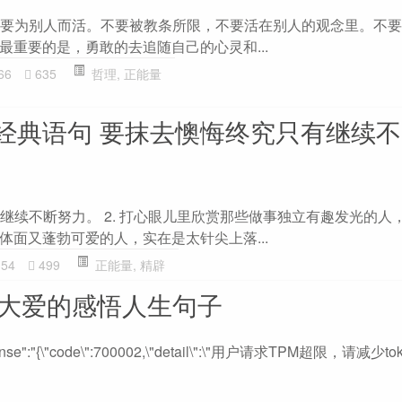
以不要为别人而活。不要被教条所限，不要活在别人的观念里。不
最重要的是，勇敢的去追随自己的心灵和...
66
635
哲理
,
正能量
经典语句 要抹去懊悔终究只有继续
有继续不断努力。 2. 打心眼儿里欣赏那些做事独立有趣发光的人
体面又蓬勃可爱的人，实在是太针尖上落...
54
499
正能量
,
精辟
后大爱的感悟人生句子
response":"{\"code\":700002,\"detail\":\"用户请求TPM超限，请减