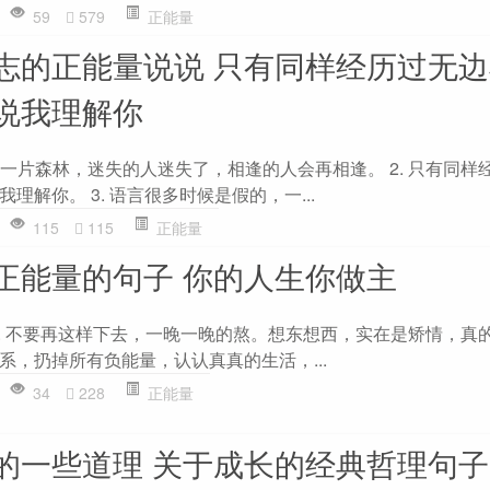
59
579
正能量
志的正能量说说 只有同样经历过无
说我理解你
的一片森林，迷失的人迷失了，相逢的人会再相逢。 2. 只有同样
理解你。 3. 语言很多时候是假的，一...
115
115
正能量
正能量的句子 你的人生你做主
 2. 不要再这样下去，一晚一晚的熬。想东想西，实在是矫情，真
系，扔掉所有负能量，认认真真的生活，...
34
228
正能量
的一些道理 关于成长的经典哲理句子