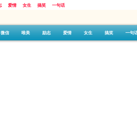
志
爱情
女生
搞笑
一句话
微信
唯美
励志
爱情
女生
搞笑
一句