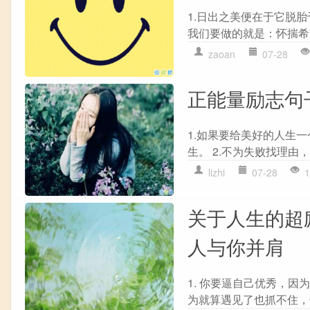
1.日出之美便在于它脱
我们要做的就是：怀揣希望
zaoan
07-28
正能量励志句
1.如果要给美好的人生
生。 2.不为失败找理由，
lizhi
07-28
1
关于人生的超
人与你并肩
1. 你要逼自己优秀，
为就算遇见了也抓不住，你