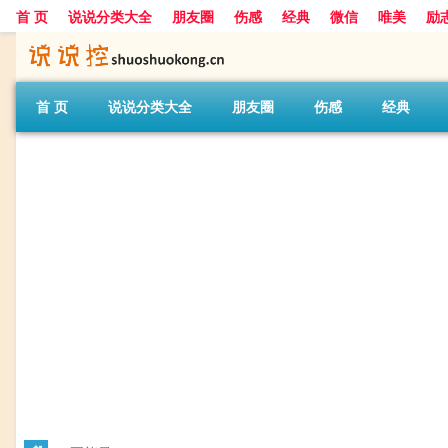
首 页
说说分类大全
朋友圈
伤感
经典
微信
唯美
励
首 页
说说分类大全
朋友圈
伤感
经典