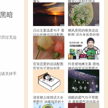
像头
晚安心语励志鸡汤
边黑暗
日出文案温柔句子 看
晒风景照的唯美说说
日出的微信说说配图
配图 适合发风景的朋
经历过无边
友圈文案
官宣恋爱的说说配图
抖音摆地摊文案 摆地
官宣句子简短创意
摊的搞笑说说带图片
的该关掉手
谐音梗土味情话大全
很酷的霸气句子带图
带图片 油腻搞笑的土
片 最新霸气说说高冷
味情话
范