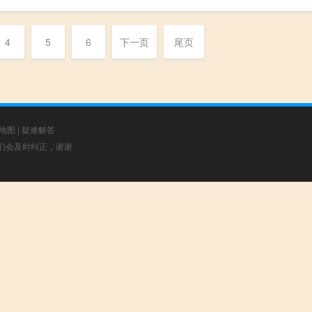
4
5
6
下一页
尾页
地图
|
疑难解答
，我们会及时纠正，谢谢