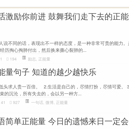
话激励你前进 鼓舞我们走下去的正
的人说不同的话，表现出不一样的态度，是一种非常可贵的能力。
要经历掏心掏肺付出，然后换来撕心裂肺的...
1
194
励志
,
正能量
能量句子 知道的越少越快乐
低头求人贵一百倍。 2.生活是自己的，尽情打扮，尽情可爱。 3
束的沉沦，所有失去的，会以另一种方...
41
927
一句话
,
微博
,
正能量
语简单正能量 今日的遗憾来日一定