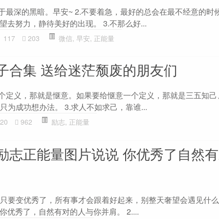
胎于最深的黑暗。早安~ 2.不要着急，最好的总会在最不经意的时
去努力，静待美好的出现。 3.不那么好...
117
203
微信
,
早安
,
正能量
子合集 送给迷茫颓废的朋友们
一个定义，那就是惬意。如果要给惬意一个定义，那就是三五知己
只为成功想办法。 3.求人不如求己，靠谁...
20
962
励志
,
正能量
励志正能量图片说说 你优秀了自然
因为只要变优秀了，所有事才会跟着好起来，别整天奢望会遇见什
优秀了，自然有对的人与你并肩。 2....