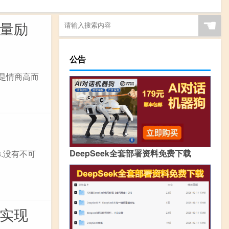
☚
能量励
公告
是情商高而
DeepSeek全套部署资料免费下载
.没有不可
会实现