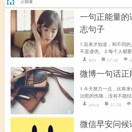
>
正能量
一句正能量的
志句子
1.后来才知道，和不同
不是虚伪。 2.每个人都
lizhi
07-28
6
微博一句话正
1.今天努力一点，比将来
治愈的伤痛，没有不能结
juhua
07-28
微信早安问候