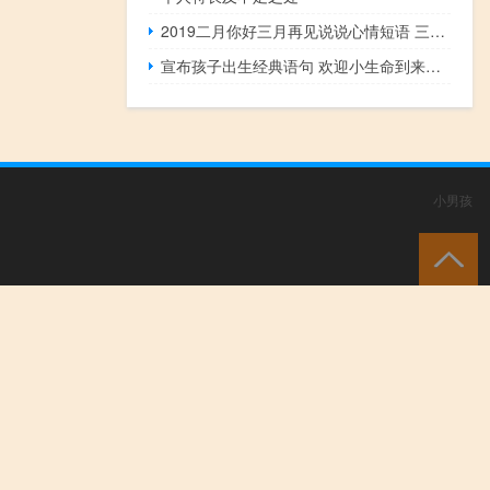
2019二月你好三月再见说说心情短语 三月请对我好一点唯美说说
宣布孩子出生经典语句 欢迎小生命到来的话
小男孩