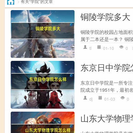
>
有关“学院”的文章
铜陵学院多大
铜陵学院的校园占地面积为
属于二本还是一本？ 铜
tl
01-10
0
东京日中学院
东京日中学院是一所专注于
院成立于1951年，最初名
dj
01-03
0
山东大学物理