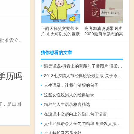
下雨天搞笑文案带图
高考加油说说带图片
片 雨天可以发的幽默
2020最简单励志的高
句子
考文案
批准设立、
猜你想看的文章
温柔说说-抖音上的宝藏句子带图片 温柔很仙的宝藏句子
学历吗
2018七夕情人节经典说说最新版 关于今年七夕情人节说说
人生语录，让我们清醒的句子
这些女性说男人的经典语录
好，是由国
精辟的人生语录格言精选
在逆境中奋起向上的励志句子话语
人生经典语录大全句句精华 那些发人深省的好句子
个人特长及不足之处