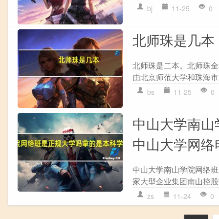
bj
11-25
0
北师珠是几本
北师珠是二本。北师珠全
由北京师范大学和珠海市
bs
11-25
0
中山大学南山
中山大学网络
中山大学南山学院网络班
家大型企业集团南山控股
zs
11-24
0