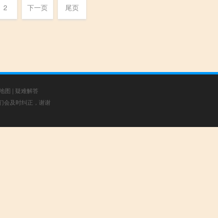
2
下一页
尾页
地图
|
疑难解答
，我们会及时纠正，谢谢