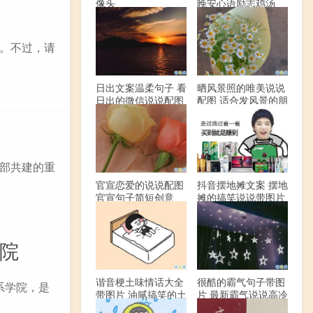
像头
晚安心语励志鸡汤
。不过，请
日出文案温柔句子 看
晒风景照的唯美说说
日出的微信说说配图
配图 适合发风景的朋
友圈文案
部共建的重
官宣恋爱的说说配图
抖音摆地摊文案 摆地
官宣句子简短创意
摊的搞笑说说带图片
院
谐音梗土味情话大全
很酷的霸气句子带图
系学院，是
带图片 油腻搞笑的土
片 最新霸气说说高冷
味情话
范