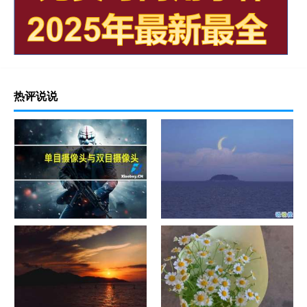
热评说说
单目摄像头与双目摄像头
晚安励志语录带图片 晚安心语
励志鸡汤