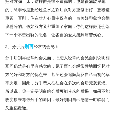
把对方骗上床，这样做是很不道德的，也是很龌龊卑鄙
的，除非你是想经过鱼水之欢后跟对方重修旧好，想破镜
重圆。否则，你在对方心目中仅有的一点美好印象也会彻
底粉碎的。假如双方又都重组了家庭，你们这样做还会落
下一个不忠出轨的恶名，让各自的爱人感到痛苦伤心。
别再
2、分手后
经常约会见面
分手后别再经常约会见面，旧恋人经常约会见面则说明相
互间仍然是心里有感觉的，见了面也会经常性地回忆起对
方的好和对方的优点来，甚至还会追悔莫及自己当初的草
率决定，因此，分手恋人往往会在多次约会后死灰复燃。
所以说，你一定要明白约会后可能带来的后果，如果不能
改变原来导致分手的原因，最好别因自己感情一时软弱而
又重蹈覆辙。