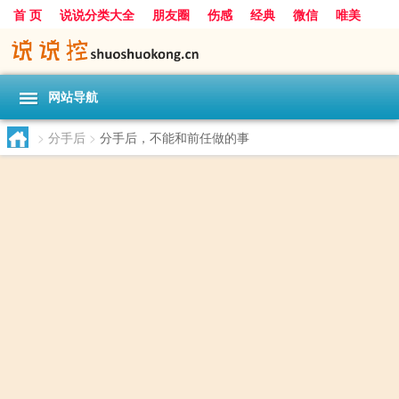
首 页
说说分类大全
朋友圈
伤感
经典
微信
唯美
励志
爱情
女生
搞笑
一句话
网站导航
>
分手后
>
分手后，不能和前任做的事