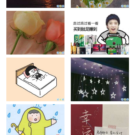
日出文案温柔句子 看日出的微
晒风景照的唯美说说配图 适合
信说说配图
发风景的朋友圈文案
官宣恋爱的说说配图 官宣句子
抖音摆地摊文案 摆地摊的搞笑
简短创意
说说带图片
谐音梗土味情话大全带图片 油
很酷的霸气句子带图片 最新霸
腻搞笑的土味情话
气说说高冷范