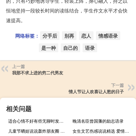
的，只有巧妙地诱导学生，轻装上阵，身心融入，持之以
恒地坚持一段较长时间的读练结合，学生作文水平才会快
速提高。
网络标签：
分手后
别再
恋人
情感语录
是一种
自己的
语录
上一篇
我那不求上进的穷二代男友
下一篇
情人节让人欢喜让人愁的日子
相关问题
适合心情不好有些无聊时发的说说 只想好好睡一觉醒来所有不如意都忘掉
晚清名臣曾国藩的励志语录
儿童节晒娃说说轰炸朋友圈 适合六一发图晒宝贝的句子
女生文艺伤感说说精选 爱情总是让人哭