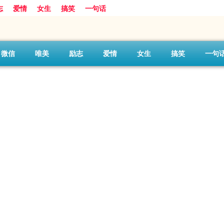
志
爱情
女生
搞笑
一句话
微信
唯美
励志
爱情
女生
搞笑
一句