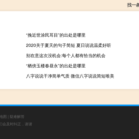
找一
“挽近世涂民耳目”的出处是哪里
2020关于夏天的句子简短 夏日说说温柔好听
别在意这次没机会:每个人都有恰当的机会
“栖傍玉楼春昼永”的出处是哪里
八字说说干净简单气质 微信八字说说简短唯美
地图
|
疑难解答
，我们会及时纠正，谢谢