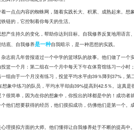
带着一点点内容的蜘蛛网，随着实践长大、积累、成熟起来。想
成铁链的，它控制着你每天的生活。
思想产生持久的变化，帮助你达到目标。自我修养反复地用语言
是一种
根结底、自我修养
自我暗示，是一种思想的实践。
）杂志前几年曾报道过一个中学的篮球队的故事。他们做了一个
由投篮一个月：第二组在一个月中每天下午在体育馆练习一小时
一组由于一个月没有练习，投篮平均水平由39％降到37%，第
在想象中练习的队员，平均水平却由39%提高到42.5％。这真是
呢？很简单，因为在你的想象中，你投出的球都是中的！成功者
一个他们想要获得的经历，他们摸拟成功，仿佛他们是第一个。
是心理摸拟方面的大师。他们懂得让自我修养处于不断的提高中