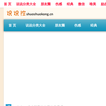
首 页
说说分类大全
朋友圈
伤感
经典
微信
唯美
励
首 页
说说分类大全
朋友圈
伤感
经典