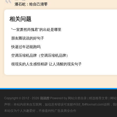
潘石屹：给自己清零
相关问题
“一室萧然尚愧君”的出处是哪里
朋友圈说说的好句子
快递过年还能跑吗
空调压缩机品牌（空调压缩机品牌）
很现实的人生感悟精辟 让人清醒的现实句子
Copyright © 2012 - 2026
说说控
Powered by
网站分类目录
|
精选推荐文章
|
网站
声明：本站内容来自互联网，如信息有错误可发邮件到f_fb#foxmail.com说明
本站仅为个人兴趣爱好，不接盈利性广告及商业合作