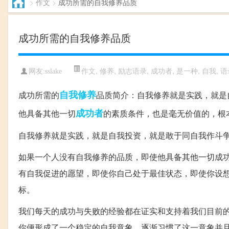
>
作文
>
成功所需的自我修养品质
成功所需的自我修养品质
作文
,
修养
,
励志语录
,
成功者
,
是一种
,
自我
,
语
网友:sslake
自我
修养
成功所需的
品质简介：自我修养就是实践，就是
成功者
他具备其他一切
的素质条件，也是毫无价值的，根本
自我修养就是实践，就是自我投资，就是敢于同自我作斗
如果一个人没有自我修养的品质，即使他具备其他一切成
有自我促进的愿望，即使你自己处于最佳状态，即使你设
标。
我们每天的成功与失败的经验都在证实和支持着我们目前的
你便形成了一个稳定的自我意象，逐渐习惯了这一意象并