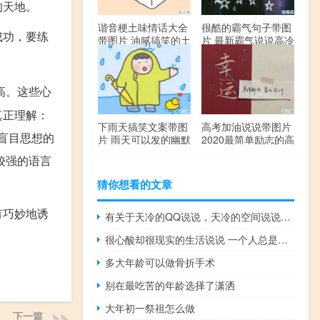
的天地。
谐音梗土味情话大全
很酷的霸气句子带图
成功，要练
带图片 油腻搞笑的土
片 最新霸气说说高冷
味情话
范
高。这些心
真正理解：
下雨天搞笑文案带图
高考加油说说带图片
盲目思想的
片 雨天可以发的幽默
2020最简单励志的高
句子
考文案
较强的语言
猜你想看的文章
有巧妙地诱
有关于天冷的QQ说说，天冷的空间说说大全
很心酸却很现实的生活说说 一个人总是要慢慢明白的现实说说
多大年龄可以做骨折手术
别在最吃苦的年龄选择了潇洒
大年初一祭祖怎么做
下一篇