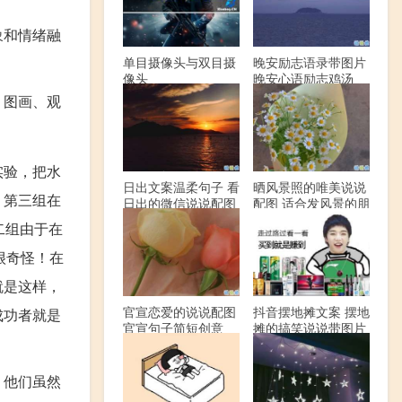
象和情绪融
单目摄像头与双目摄
晚安励志语录带图片
像头
晚安心语励志鸡汤
、图画、观
实验，把水
日出文案温柔句子 看
晒风景照的唯美说说
；第三组在
日出的微信说说配图
配图 适合发风景的朋
友圈文案
二组由于在
很奇怪！在
就是这样，
官宣恋爱的说说配图
抖音摆地摊文案 摆地
成功者就是
官宣句子简短创意
摊的搞笑说说带图片
。他们虽然