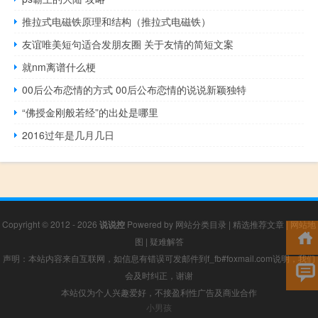
推拉式电磁铁原理和结构（推拉式电磁铁）
友谊唯美短句适合发朋友圈 关于友情的简短文案
就nm离谱什么梗
00后公布恋情的方式 00后公布恋情的说说新颖独特
“佛授金刚般若经”的出处是哪里
2016过年是几月几日
Copyright © 2012 - 2026
说说控
Powered by
网站分类目录
|
精选推荐文章
|
网站地
图
|
疑难解答
声明：本站内容来自互联网，如信息有错误可发邮件到f_fb#foxmail.com说明，我们
会及时纠正，谢谢
本站仅为个人兴趣爱好，不接盈利性广告及商业合作
小男孩