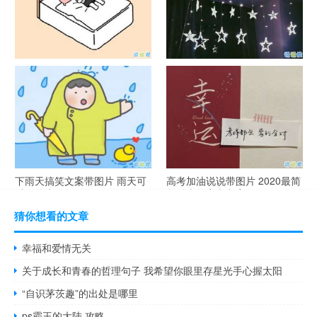
谐音梗土味情话大全带图片 油
很酷的霸气句子带图片 最新霸
腻搞笑的土味情话
气说说高冷范
下雨天搞笑文案带图片 雨天可
高考加油说说带图片 2020最简
以发的幽默句子
单励志的高考文案
猜你想看的文章
幸福和爱情无关
关于成长和青春的哲理句子 我希望你眼里存星光手心握太阳
“自识茅茨趣”的出处是哪里
ps霸王的大陆 攻略