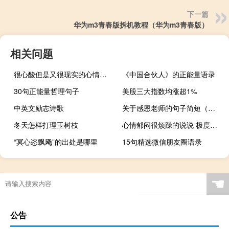
下一篇
华为m3青春版拆机教程（华为m3青春版）
相关问题
很心酸但是又很现实的心情说说 人的一生都有一些说不出的秘密
《中国合伙人》的正能量语录
30句正能量哲理句子
美股三大指数均涨超1%
中英文励志诗歌
关于感恩老师的句子简短（关于感恩老师的句子）
冬天怎样打理玉树枝
心情郁闷很烦躁的说说 极度不开心的微信说说
“冥心恣飘飏”的出处是哪里
15句精选微信朋友圈语录
☚
公告