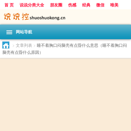
首 页
说说分类大全
朋友圈
伤感
经典
微信
唯美
励志
爱情
女生
搞笑
一句话
网站导航
>
文章列表
>
睡不着胸口闷脑壳有点昏什么意思（睡不着胸口闷
脑壳有点昏什么原因）