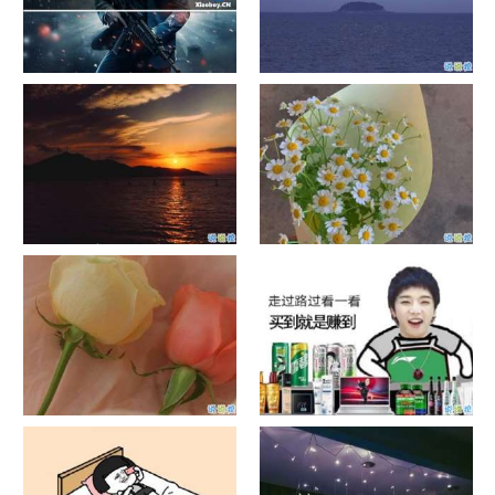
单目摄像头与双目摄像头
晚安励志语录带图片 晚安心语
励志鸡汤
日出文案温柔句子 看日出的微
晒风景照的唯美说说配图 适合
信说说配图
发风景的朋友圈文案
官宣恋爱的说说配图 官宣句子
抖音摆地摊文案 摆地摊的搞笑
简短创意
说说带图片