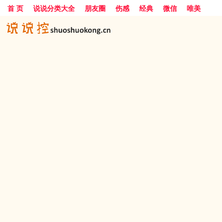
首 页
说说分类大全
朋友圈
伤感
经典
微信
唯美
励志
爱情
女生
搞笑
一句话