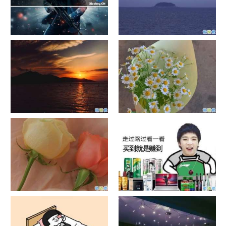
单目摄像头与双目摄像头
晚安励志语录带图片 晚安心语
励志鸡汤
日出文案温柔句子 看日出的微
晒风景照的唯美说说配图 适合
信说说配图
发风景的朋友圈文案
官宣恋爱的说说配图 官宣句子
抖音摆地摊文案 摆地摊的搞笑
简短创意
说说带图片