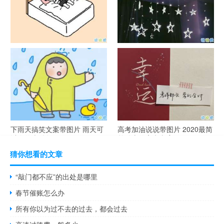
谐音梗土味情话大全带图片 油
很酷的霸气句子带图片 最新霸
腻搞笑的土味情话
气说说高冷范
下雨天搞笑文案带图片 雨天可
高考加油说说带图片 2020最简
以发的幽默句子
单励志的高考文案
猜你想看的文章
“敲门都不应”的出处是哪里
春节催账怎么办
所有你以为过不去的过去，都会过去