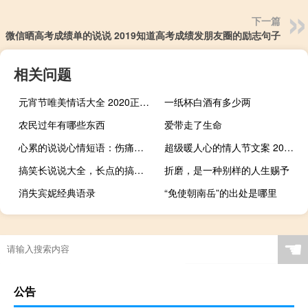
下一篇
微信晒高考成绩单的说说 2019知道高考成绩发朋友圈的励志句子
相关问题
元宵节唯美情话大全 2020正月十五元宵节最佳告白句子
一纸杯白酒有多少两
农民过年有哪些东西
爱带走了生命
心累的说说心情短语：伤痛不过百日长，不久之后，我将视你为平常
超级暖人心的情人节文案 2020情人节爱情说说
搞笑长说说大全，长点的搞笑QQ说说
折磨，是一种别样的人生赐予
消失宾妮经典语录
“免使朝南岳”的出处是哪里
☚
公告