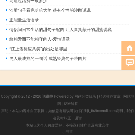
高速过路费一般多少
沙雕句子看完哈哈大笑 很有个性的沙雕说说
正能量生活语录
情侣间日常生活的甜句子配图 让人喜笑颜开的甜蜜说说
给相爱而不能相守的人-爱情语录
“江上酒徒应共笑”的出处是哪里
男人最成熟的一句话 成熟经典句子带图片
Copyright © 2012 - 2026
说说控
Powered by
网站分类目录
|
精选推荐文章
|
网站地
图
|
疑难解答
声明：本站内容来自互联网，如信息有错误可发邮件到f_fb#foxmail.com说明，我们
会及时纠正，谢谢
本站仅为个人兴趣爱好，不接盈利性广告及商业合作
小男孩