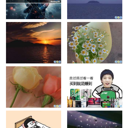
单目摄像头与双目摄像头
晚安励志语录带图片 晚安心语
励志鸡汤
日出文案温柔句子 看日出的微
晒风景照的唯美说说配图 适合
信说说配图
发风景的朋友圈文案
官宣恋爱的说说配图 官宣句子
抖音摆地摊文案 摆地摊的搞笑
简短创意
说说带图片