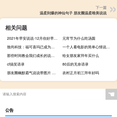
下一篇
温柔到爆的神仙句子 朋友圈温柔唯美说说
相关问题
2021年早安说说-12月你好早安图片说说2019 十二月早上好的文字图片说说
元宵节为什么吃汤圆
致尚科技：福可喜玛已成为华为、海信光电等企业光通讯业务MPO产品供应商
一个人看电影的简单心情说说 晒电影票的配文文艺范
那些时间教会我们成长的说说 有些心酸又有道理的心情说说
给女朋友家拜年买什么
cf搞笑语录
80后的无奈语录
朋友圈幽默霸气说说带图片 是金子会发光何况我是钻石
农村正月初三拜年好吗
☚
公告