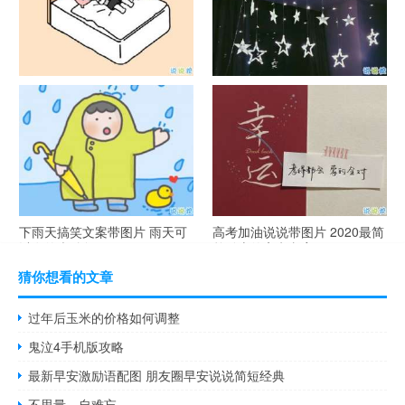
谐音梗土味情话大全带图片 油
很酷的霸气句子带图片 最新霸
腻搞笑的土味情话
气说说高冷范
下雨天搞笑文案带图片 雨天可
高考加油说说带图片 2020最简
以发的幽默句子
单励志的高考文案
猜你想看的文章
过年后玉米的价格如何调整
鬼泣4手机版攻略
最新早安激励语配图 朋友圈早安说说简短经典
不思量，自难忘