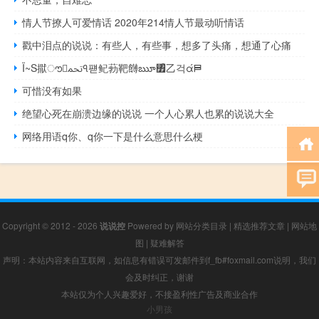
情人节撩人可爱情话 2020年214情人节最动听情话
戳中泪点的说说：有些人，有些事，想多了头痛，想通了心痛
Ï~S㩎ൗﵓঀ퍧鱾葧靶䭦ౠ৿ᩧ乙걱ά⛿
可惜没有如果
绝望心死在崩溃边缘的说说 一个人心累人也累的说说大全
网络用语q你、q你一下是什么意思什么梗
Copyright © 2012 - 2026
说说控
Powered by
网站分类目录
|
精选推荐文章
|
网站地
图
|
疑难解答
声明：本站内容来自互联网，如信息有错误可发邮件到f_fb#foxmail.com说明，我们
会及时纠正，谢谢
本站仅为个人兴趣爱好，不接盈利性广告及商业合作
小男孩