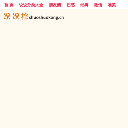
首 页
说说分类大全
朋友圈
伤感
经典
微信
唯美
励志
爱情
女生
搞笑
一句话