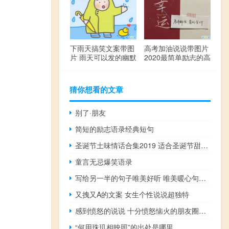
下雨天搞笑文案带图
高考加油说说带图片
片 雨天可以发的幽默
2020最简单励志的高
句子
考文案
猜你想看的文章
别了·朋友
简短的励志语录经典短句
圣诞节土味情话合集2019 适合圣诞节甜甜的句子
童言无忌爆笑语录
写给另一半的句子唯美好听 唯美暖心句子关于爱情的
又拽又A的文案 女生个性说说超独特
感到愤怒的说说 十分愤怒恼火的朋友圈说说
“何用珠玑相映照”的出处是哪里