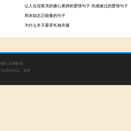
让人在深夜哭的撕心累肺的爱情句子 伤感难过的爱情句子
周末励志正能量的句子
为什么冬天要穿长袖衣服
地图
|
疑难解答
，我们会及时纠正，谢谢