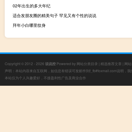
02年出生的多大年纪
适合发朋友圈的精美句子 罕见又有个性的说说
拜年小白哪里纹身
Copyright © 2012 - 2026
说说控
Powered by
网站分类目录
|
精选推荐文章
|
网站
声明：本站内容来自互联网，如信息有错误可发邮件到f_fb#foxmail.com说明
本站仅为个人兴趣爱好，不接盈利性广告及商业合作