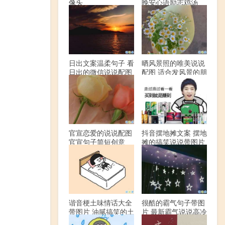
像头
晚安心语励志鸡汤
日出文案温柔句子 看
晒风景照的唯美说说
日出的微信说说配图
配图 适合发风景的朋
友圈文案
官宣恋爱的说说配图
抖音摆地摊文案 摆地
官宣句子简短创意
摊的搞笑说说带图片
谐音梗土味情话大全
很酷的霸气句子带图
带图片 油腻搞笑的土
片 最新霸气说说高冷
味情话
范