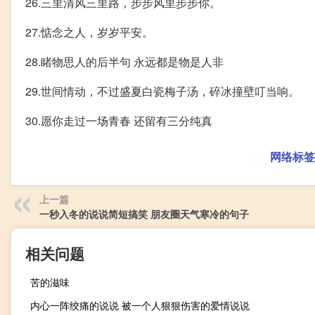
26.三里清风三里路，步步风里步步你。
27.惦念之人，岁岁平安。
28.睹物思人的后半句 永远都是物是人非
29.世间情动，不过盛夏白瓷梅子汤，碎冰撞壁叮当响。
30.愿你走过一场青春 还留有三分纯真
网络标签
上一篇
一秒入冬的说说简短搞笑 朋友圈天气寒冷的句子
相关问题
苦的滋味
内心一阵绞痛的说说 被一个人狠狠伤害的爱情说说