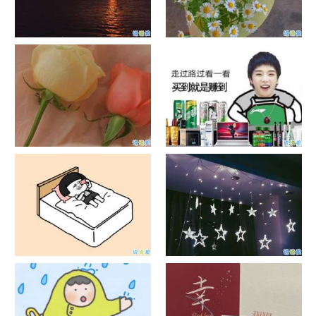
日出文案温柔句子 看日出的微
晒风景照的唯美说说配图 适合
信说说配图
发风景的朋友圈文案
官宣恋爱的说说配图 官宣句子
抖音摆地摊文案 摆地摊的搞笑
简短创意
说说带图片
谐音梗土味情话大全带图片 油
很酷的霸气句子带图片 最新霸
腻搞笑的土味情话
气说说高冷范