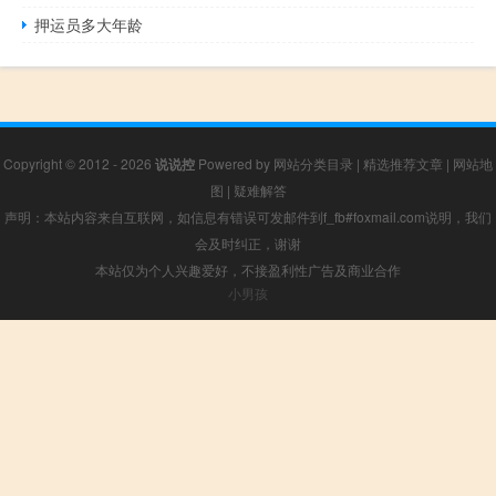
押运员多大年龄
Copyright © 2012 - 2026
说说控
Powered by
网站分类目录
|
精选推荐文章
|
网站地
图
|
疑难解答
声明：本站内容来自互联网，如信息有错误可发邮件到f_fb#foxmail.com说明，我们
会及时纠正，谢谢
本站仅为个人兴趣爱好，不接盈利性广告及商业合作
小男孩