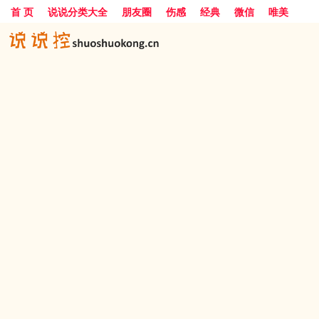
首 页
说说分类大全
朋友圈
伤感
经典
微信
唯美
励志
爱情
女生
搞笑
一句话