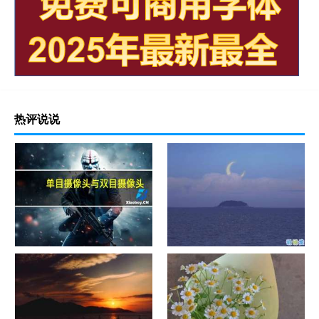
热评说说
单目摄像头与双目摄像头
晚安励志语录带图片 晚安心语
励志鸡汤