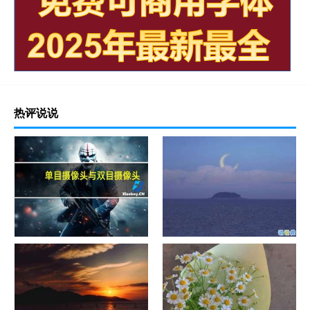
热评说说
单目摄像头与双目摄像头
晚安励志语录带图片 晚安心语
励志鸡汤