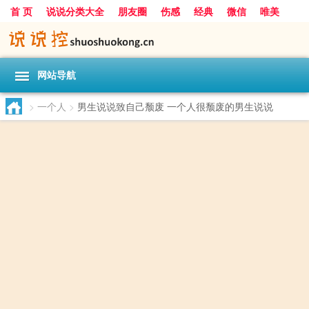
首 页
说说分类大全
朋友圈
伤感
经典
微信
唯美
励志
爱情
女生
搞笑
一句话
网站导航
>
一个人
>
男生说说致自己颓废 一个人很颓废的男生说说