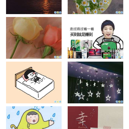
日出文案温柔句子 看日出的微
晒风景照的唯美说说配图 适合
信说说配图
发风景的朋友圈文案
官宣恋爱的说说配图 官宣句子
抖音摆地摊文案 摆地摊的搞笑
简短创意
说说带图片
谐音梗土味情话大全带图片 油
很酷的霸气句子带图片 最新霸
腻搞笑的土味情话
气说说高冷范