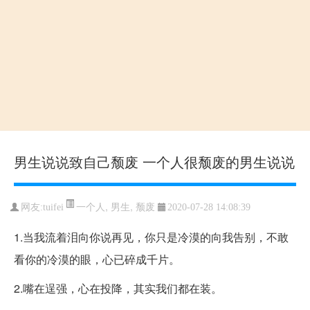
男生说说致自己颓废 一个人很颓废的男生说说
一个人
,
男生
,
颓废
网友:tuifei
2020-07-28 14:08:39
1.当我流着泪向你说再见，你只是冷漠的向我告别，不敢
看你的冷漠的眼，心已碎成千片。
2.嘴在逞强，心在投降，其实我们都在装。