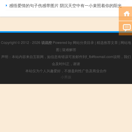
感悟爱情的句子伤感带图片 阴沉天空中有一小束照着你的阳光
Copyright © 2012 - 2026
说说控
Powered by
网站分类目录
|
精选推荐文章
|
网站地
图
|
疑难解答
声明：本站内容来自互联网，如信息有错误可发邮件到f_fb#foxmail.com说明，我们
会及时纠正，谢谢
本站仅为个人兴趣爱好，不接盈利性广告及商业合作
小男孩