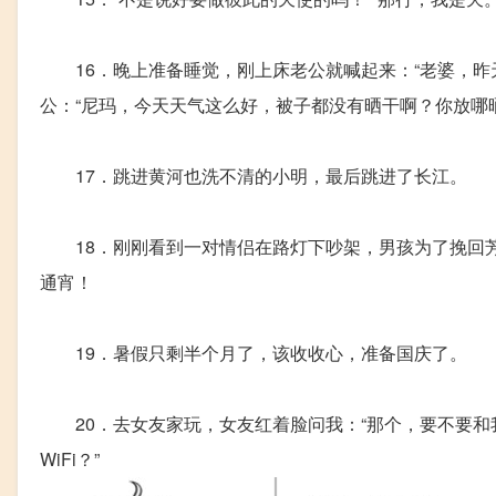
16．晚上准备睡觉，刚上床老公就喊起来：“老婆，昨天
公：“尼玛，今天天气这么好，被子都没有晒干啊？你放哪晒
17．跳进黄河也洗不清的小明，最后跳进了长江。
18．刚刚看到一对情侣在路灯下吵架，男孩为了挽回芳
通宵！
19．暑假只剩半个月了，该收收心，准备国庆了。
20．去女友家玩，女友红着脸问我：“那个，要不要和我
WiFi？”