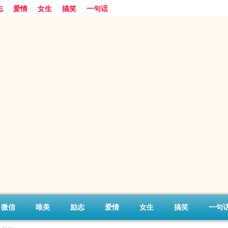
志
爱情
女生
搞笑
一句话
微信
唯美
励志
爱情
女生
搞笑
一句