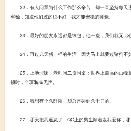
22．有人问我为什么工作那么辛苦，却一直坚持每天进
牢骚，知道他们过的也不好，我才能安稳的睡觉。
23．最好的朋友永远都是钱包，他一瘦，我们就无比
24．再过几天猪一样的生活，因为马上就要过猪狗不
25．上地理课，老师问二货同桌：世界上最高的山峰是
顿时，全班鸦雀无声。
26．我想有个杀阡陌，却总是碰到杀千刀的。
27．哪天把我逼急了，QQ上的男生顺着发我爱你，哪