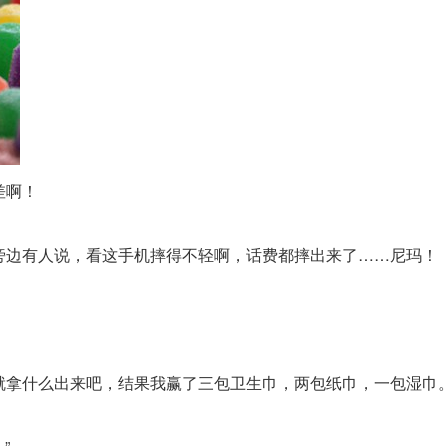
差啊！
边有人说，看这手机摔得不轻啊，话费都摔出来了……尼玛！
拿什么出来吧，结果我赢了三包卫生巾，两包纸巾，一包湿巾
”