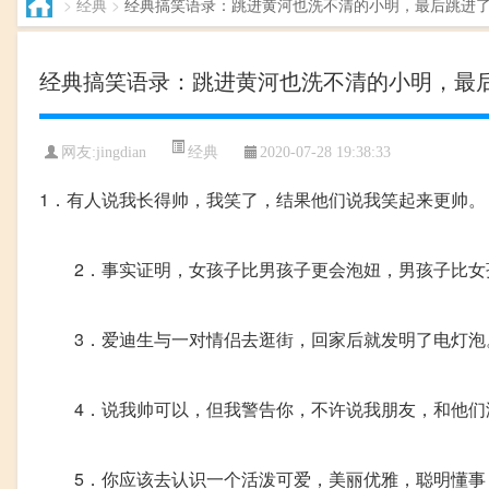
>
经典
>
经典搞笑语录：跳进黄河也洗不清的小明，最后跳进
经典搞笑语录：跳进黄河也洗不清的小明，最
经典
网友:jingdian
2020-07-28 19:38:33
1．有人说我长得帅，我笑了，结果他们说我笑起来更帅。
2．事实证明，女孩子比男孩子更会泡妞，男孩子比女
3．爱迪生与一对情侣去逛街，回家后就发明了电灯泡
4．说我帅可以，但我警告你，不许说我朋友，和他们
5．你应该去认识一个活泼可爱，美丽优雅，聪明懂事