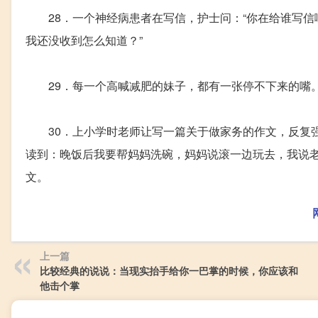
28．一个神经病患者在写信，护士问：“你在给谁写信啊？
我还没收到怎么知道？”
29．每一个高喊减肥的妹子，都有一张停不下来的嘴
30．上小学时老师让写一篇关于做家务的作文，反复强
读到：晚饭后我要帮妈妈洗碗，妈妈说滚一边玩去，我说
文。
上一篇
比较经典的说说：当现实抬手给你一巴掌的时候，你应该和
他击个掌