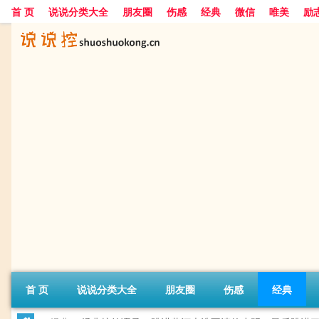
首 页
说说分类大全
朋友圈
伤感
经典
微信
唯美
励
首 页
说说分类大全
朋友圈
伤感
经典