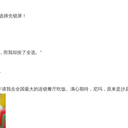
选择先锁屏！
，而我却按了全选。”
。
请我去全国最大的连锁餐厅吃饭。满心期待，尼玛，原来是沙