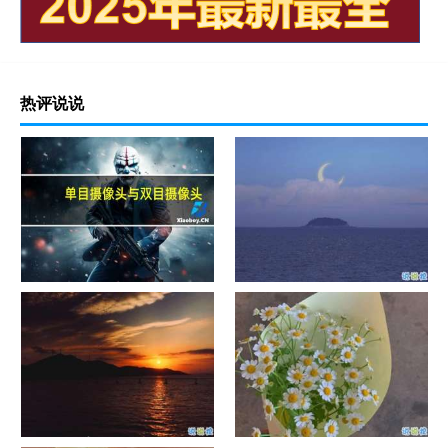
热评说说
单目摄像头与双目摄像头
晚安励志语录带图片 晚安心语
励志鸡汤