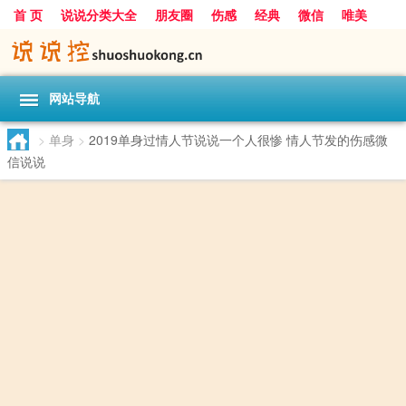
首 页
说说分类大全
朋友圈
伤感
经典
微信
唯美
励志
爱情
女生
搞笑
一句话
网站导航
>
单身
>
2019单身过情人节说说一个人很惨 情人节发的伤感微
信说说