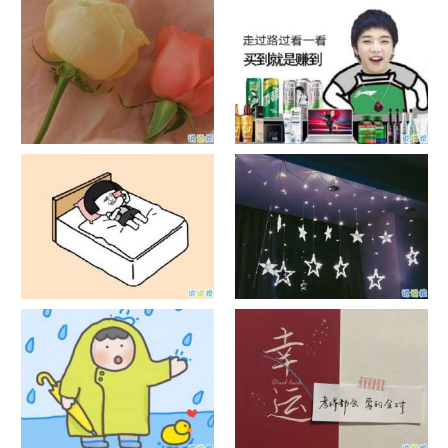
日出文案温柔句子 看日出的微
晒风景照的唯美说说配图 适合
信说说配图
发风景的朋友圈文案
官宣恋爱的说说配图 官宣句子
抖音摆地摊文案 摆地摊的搞笑
简短创意
说说带图片
谐音梗土味情话大全带图片 油
很酷的霸气句子带图片 最新霸
腻搞笑的土味情话
气说说高冷范