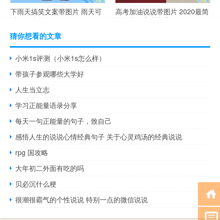
下雨天搞笑文案带图片 雨天可
高考加油说说带图片 2020最简
以发的幽默句子
单励志的高考文案
猜你想看的文章
小米1s评测（小米1s怎么样）
带孩子参观哪些大学好
人生当立志
学习正能量语录分享
每天一句正能量的句子，致自己
感悟人生的说说心情经典句子 关于心灵鸡汤的经典说说
rpg 国攻略
大年初二外面有吃的吗
贝必沉什么梗
很潮很霸气的个性说说 特别一点的微信说说