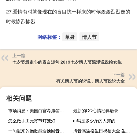
27.爱情有时就像现在的盲目抗一样来的时候轰轰烈烈走的
时候惨烈惨烈
网络标签：
单身
情人节
上一篇
七夕节最走心的表白短句 2019七夕情人节浪漫说说给女生
下一篇
有关情人节的说说，情人节说说大全
相关问题
市场消息：美国白宫考虑签署防务条约以支持以色列和沙特达成协议
最新的QQ心情经典语录
怎么做手工元宵节灯笼灯
m码是多少斤的人穿的
一句迟来的抱歉能否挽回昔日的友情
抖音高逼格生日祝福大全 生日快乐说说短句精辟