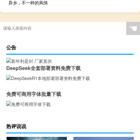
异乡，不一样的风情
☚
公告
DeepSeek全套部署资料免费下载
免费可商用字体批量下载
热评说说