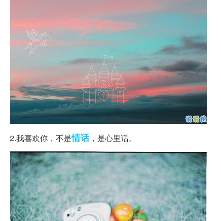
情话
2.我喜欢你，不是
，是心里话。 ​​​​