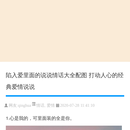
陷入爱里面的说说情话大全配图 打动人心的经
典爱情说说
情话
,
爱情
网友:qinghua
2020-07-28 11:41:10
1.心是我的，可里面装的全是你。