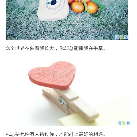
3.全世界在催着我长大，你却总能捧我在手掌。 ​​​​
4.总要允许有人错过你，才能赶上最好的相遇。 ​​​​