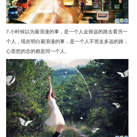
7.小时候以为最浪漫的事，是一个人走很远的路去看另一
个人，现在明白最浪漫的事，是一个人不管走多远的路，
心里想的念的都是同一个人。 ​​​​