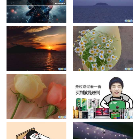
单目摄像头与双目摄像头
晚安励志语录带图片 晚安心语
励志鸡汤
日出文案温柔句子 看日出的微
晒风景照的唯美说说配图 适合
信说说配图
发风景的朋友圈文案
官宣恋爱的说说配图 官宣句子
抖音摆地摊文案 摆地摊的搞笑
简短创意
说说带图片