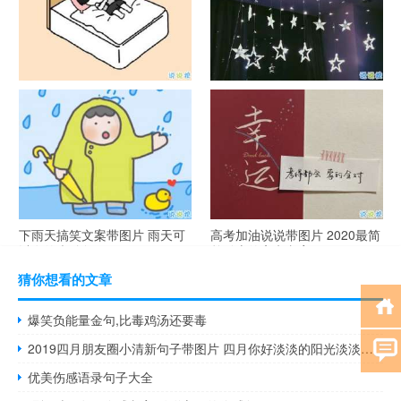
谐音梗土味情话大全带图片 油
很酷的霸气句子带图片 最新霸
腻搞笑的土味情话
气说说高冷范
下雨天搞笑文案带图片 雨天可
高考加油说说带图片 2020最简
以发的幽默句子
单励志的高考文案
猜你想看的文章
爆笑负能量金句,比毒鸡汤还要毒
2019四月朋友圈小清新句子带图片 四月你好淡淡的阳光淡淡的风
优美伤感语录句子大全