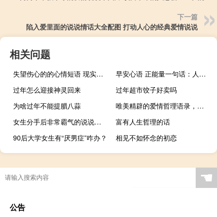
下一篇
陷入爱里面的说说情话大全配图 打动人心的经典爱情说说
相关问题
失望伤心的的心情短语 现实教会我不痛不痒不在乎
早安心语 正能量一句话：人生本就是一场向前的旅行
过年怎么迎接神灵回来
过年超市饺子好卖吗
为啥过年不能提腊八蒜
唯美精辟的爱情哲理语录，句句在理，值得收藏
女生分手后非常霸气的说说：分手应该体面，谁都不要说抱歉
富有人生哲理的话
90后大学女生有“厌男症”咋办？
相见不如怀念的初恋
☚
公告