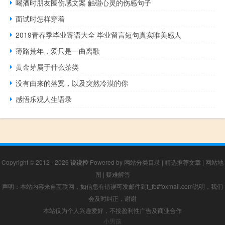
喝酒时朋友圈伤感文案 触碰心灵的伤感句子
面试时怎样穿着
2019青春季毕业寄语大全 毕业留言短句真实唯美感人
薄路荒年，爱只是一曲离歌
黄金芽属于什么茶类
没有由来的落寞，以及突然冷漠的你
感悟乐观人生语录
Copyright © 2012 - 2026
说说控
Powered by
网站分类目录
|
精选推荐文章
|
网站地
图
|
疑难解答
声明：本站内容来自互联网，如信息有错误可发邮件到f_fb#foxmail.com说明，我们
会及时纠正，谢谢
本站仅为个人兴趣爱好，不接盈利性广告及商业合作
小男孩