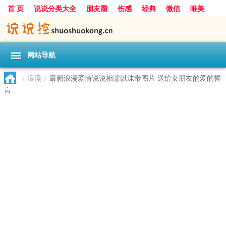
首 页
说说分类大全
朋友圈
伤感
经典
微信
唯美
励志
爱情
女生
搞笑
一句话
网站导航
>
浪漫
>
最新浪漫爱情说说相濡以沫带图片 送给女朋友的爱的誓
言