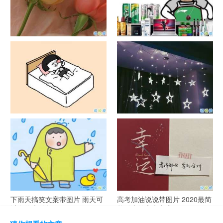
官宣恋爱的说说配图 官宣句子
抖音摆地摊文案 摆地摊的搞笑
简短创意
说说带图片
谐音梗土味情话大全带图片 油
很酷的霸气句子带图片 最新霸
腻搞笑的土味情话
气说说高冷范
下雨天搞笑文案带图片 雨天可
高考加油说说带图片 2020最简
以发的幽默句子
单励志的高考文案