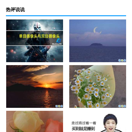
热评说说
单目摄像头与双目摄像头
晚安励志语录带图片 晚安心语
励志鸡汤
日出文案温柔句子 看日出的微
晒风景照的唯美说说配图 适合
信说说配图
发风景的朋友圈文案