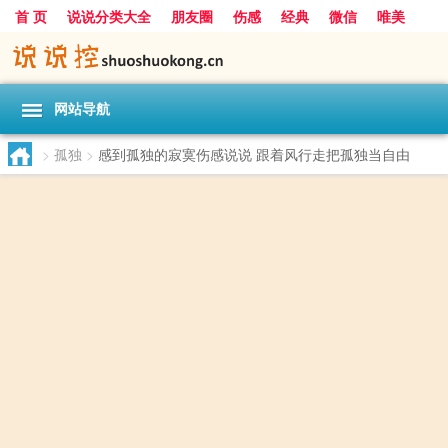
首 页
说说分类大全
朋友圈
伤感
经典
微信
唯美
励志
爱情
女生
搞笑
一句话
网站导航
>
孤独
>
感到孤独的寂寞伤感说说 跟着风行走把孤独当自由