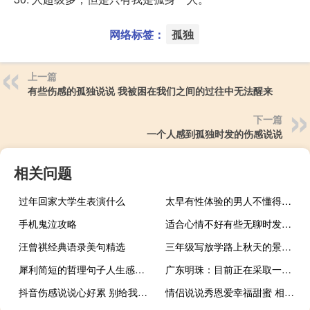
网络标签：
孤独
上一篇
有些伤感的孤独说说 我被困在我们之间的过往中无法醒来
下一篇
一个人感到孤独时发的伤感说说
相关问题
过年回家大学生表演什么
太早有性体验的男人不懂得宠爱女人
手机鬼泣攻略
适合心情不好有些无聊时发的说说 只想好好睡一觉醒来所有不如意都忘掉
汪曾祺经典语录美句精选
三年级写放学路上秋天的景色句子
犀利简短的哲理句子人生感悟 每一句都是深刻人生哲理
广东明珠：目前正在采取一切措施收回房地产相关合作项目的一切应收款项尽快回笼资金
抖音伤感说说心好累 别给我希望又带给我失望和绝望
情侣说说秀恩爱幸福甜蜜 相遇是春风十里原来是你