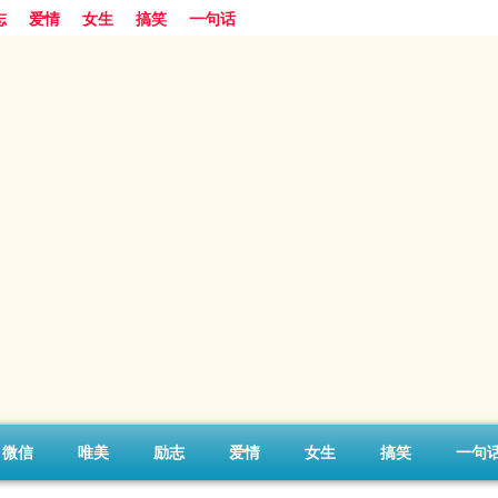
志
爱情
女生
搞笑
一句话
微信
唯美
励志
爱情
女生
搞笑
一句