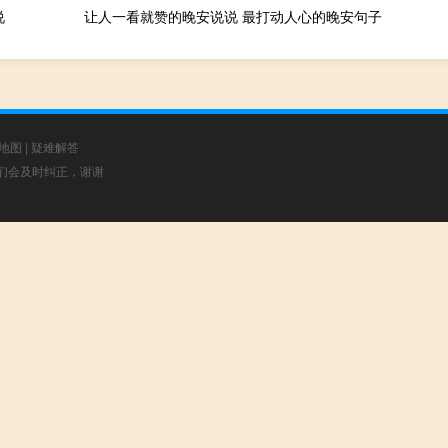
说
让人一看就赞的晚安说说 最打动人心的晚安句子
地图
|
疑难解答
，我们会及时纠正，谢谢