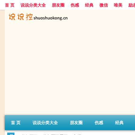
首 页
说说分类大全
朋友圈
伤感
经典
微信
唯美
励
首 页
说说分类大全
朋友圈
伤感
经典