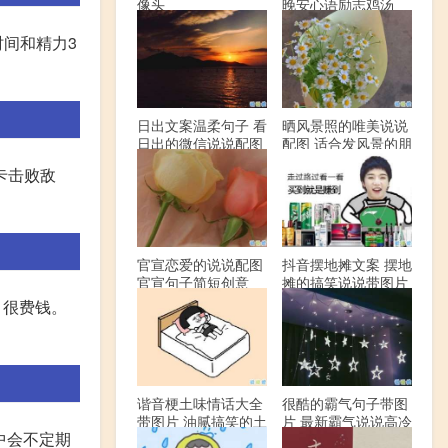
像头
晚安心语励志鸡汤
时间和精力3
日出文案温柔句子 看
晒风景照的唯美说说
日出的微信说说配图
配图 适合发风景的朋
友圈文案
关卡击败敌
官宣恋爱的说说配图
抖音摆地摊文案 摆地
官宣句子简短创意
摊的搞笑说说带图片
。很费钱。
谐音梗土味情话大全
很酷的霸气句子带图
带图片 油腻搞笑的土
片 最新霸气说说高冷
中会不定期
味情话
范