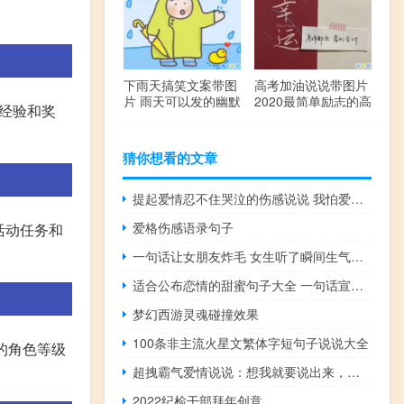
下雨天搞笑文案带图
高考加油说说带图片
片 雨天可以发的幽默
2020最简单励志的高
的经验和奖
句子
考文案
猜你想看的文章
提起爱情忍不住哭泣的伤感说说 我怕爱的太早不能和你一起终老
爱格伤感语录句子
活动任务和
一句话让女朋友炸毛 女生听了瞬间生气的句子合集
适合公布恋情的甜蜜句子大全 一句话宣布恋情的唯美说说
梦幻西游灵魂碰撞效果
100条非主流火星文繁体字短句子说说大全
您的角色等级
超拽霸气爱情说说：想我就要说出来，放在心里又不会涨利息
2022纪检干部拜年创意