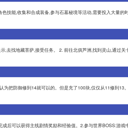
角色技能,收集和合成装备,参与石墓秘境等活动,需要投入大量的
提示,去找地藏菩萨,接受任务。 2. 前往北俱芦洲,找到灵山,通过
,自认为把防御修到14就可以的。但是充了100块,仅仅从11修到13
完成后可以获得主线剧情奖励和经验值。2.参与世界BOSS:游戏