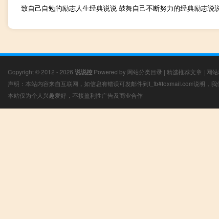
致自己自勉的励志人生经典说说 鼓舞自己不断努力的经典励志说
Copyright © 2012 - 2026
说说控
Powered by
网站分类目录
|
精选推荐文章
|
网站
声明：本站内容来自互联网，如信息有错误可发邮件到f_fb#foxmail.com说明
本站仅为个人兴趣爱好，不接盈利性广告及商业合作