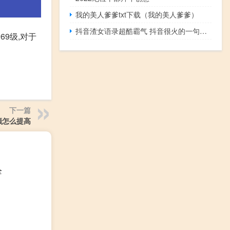
我的美人爹爹txt下载（我的美人爹爹）
抖音渣女语录超酷霸气 抖音很火的一句话说说渣女大全
69级,对于
下一篇
额怎么提高
全