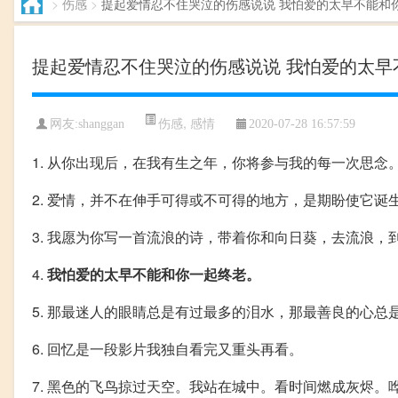
>
伤感
>
提起爱情忍不住哭泣的伤感说说 我怕爱的太早不能和
提起爱情忍不住哭泣的伤感说说 我怕爱的太早
伤感
,
感情
网友:shanggan
2020-07-28 16:57:59
1. 从你出现后，在我有生之年，你将参与我的每一次思念
2. 爱情，并不在伸手可得或不可得的地方，是期盼使它
3. 我愿为你写一首流浪的诗，带着你和向日葵，去流浪，
4.
我怕爱的太早不能和你一起终老。
5. 那最迷人的眼睛总是有过最多的泪水，那最善良的心总
6. 回忆是一段影片我独自看完又重头再看。
7. 黑色的飞鸟掠过天空。我站在城中。看时间燃成灰烬。