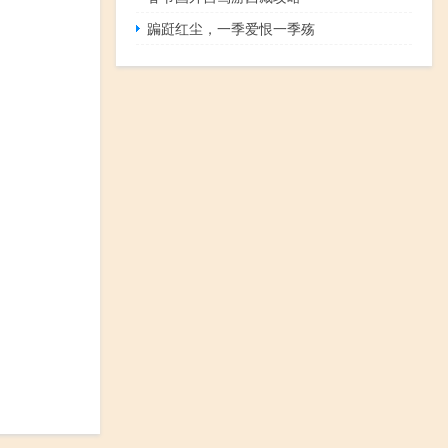
蹁跹红尘，一季爱恨一季殇