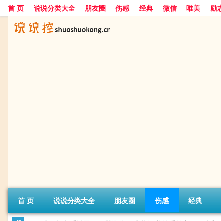
首 页
说说分类大全
朋友圈
伤感
经典
微信
唯美
励
首 页
说说分类大全
朋友圈
伤感
经典