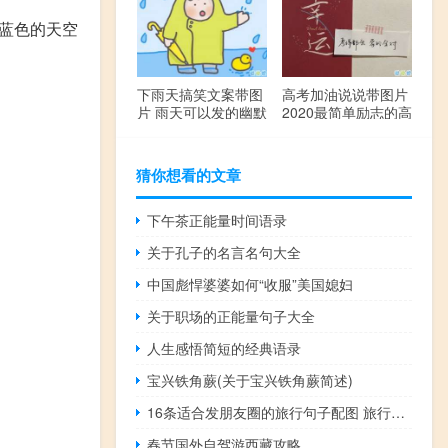
苍蓝色的天空
下雨天搞笑文案带图
高考加油说说带图片
片 雨天可以发的幽默
2020最简单励志的高
句子
考文案
猜你想看的文章
下午茶正能量时间语录
关于孔子的名言名句大全
中国彪悍婆婆如何“收服”美国媳妇
关于职场的正能量句子大全
人生感悟简短的经典语录
宝兴铁角蕨(关于宝兴铁角蕨简述)
16条适合发朋友圈的旅行句子配图 旅行句子表达心情短语最新版
春节国外自驾游西藏攻略