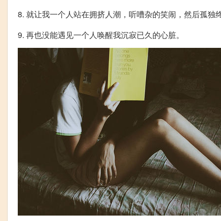
8. 就让我一个人站在拥挤人潮，听嘈杂的笑闹，然后孤独
9. 再也没能遇见一个人唤醒我沉寂已久的心脏。