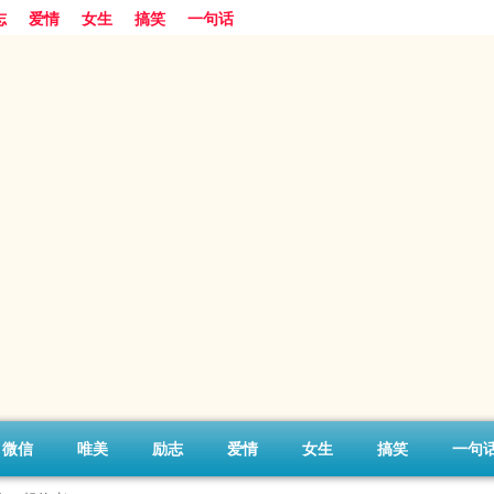
志
爱情
女生
搞笑
一句话
微信
唯美
励志
爱情
女生
搞笑
一句