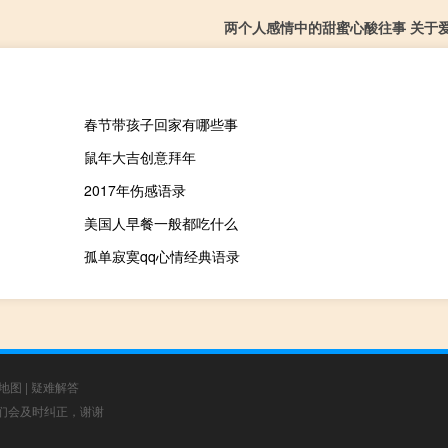
两个人感情中的甜蜜心酸往事 关于
春节带孩子回家有哪些事
鼠年大吉创意拜年
2017年伤感语录
美国人早餐一般都吃什么
孤单寂寞qq心情经典语录
地图
|
疑难解答
，我们会及时纠正，谢谢