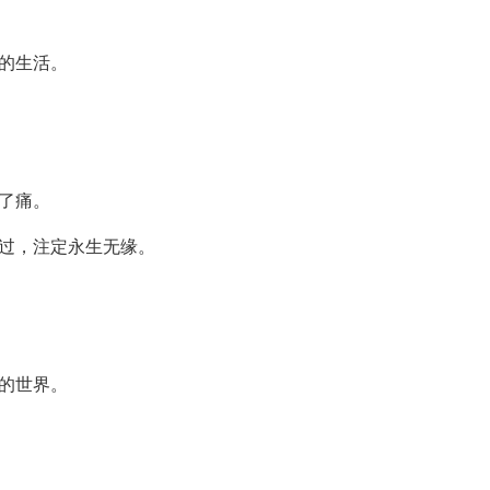
部的生活。
惯了痛。
错过，注定永生无缘。
求的世界。