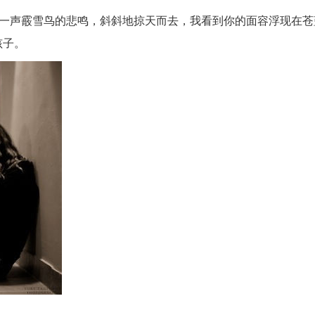
一声一声霰雪鸟的悲鸣，斜斜地掠天而去，我看到你的面容浮现在
孩子。