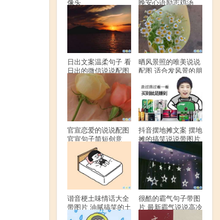
像头
晚安心语励志鸡汤
日出文案温柔句子 看
晒风景照的唯美说说
日出的微信说说配图
配图 适合发风景的朋
友圈文案
官宣恋爱的说说配图
抖音摆地摊文案 摆地
官宣句子简短创意
摊的搞笑说说带图片
谐音梗土味情话大全
很酷的霸气句子带图
带图片 油腻搞笑的土
片 最新霸气说说高冷
味情话
范