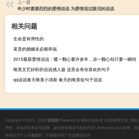
上一篇
年少时轰轰烈烈的爱情说说 为爱情流过眼泪的说说
相关问题
生命是有弹性的
富贵的婚姻未必都幸福
2015最新爱情说说：暖一颗心要许多年，凉一颗心却只要一瞬间
唯美文艺好听的说说感人篇 这里会有你喜欢的句子
qq说说春天唯美小清新 春天的唯美短句子说说
Copyright © 2012 - 2026
说说控
Powered by
网站分类目录
|
精选推荐文章
|
网站
声明：本站内容来自互联网，如信息有错误可发邮件到f_fb#foxmail.com说明
本站仅为个人兴趣爱好，不接盈利性广告及商业合作