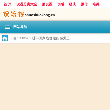
首 页
说说分类大全
朋友圈
伤感
经典
微信
唯美
励志
爱情
女生
搞笑
一句话
网站导航
>
春节2024
>
过年回家最舒服的感觉是