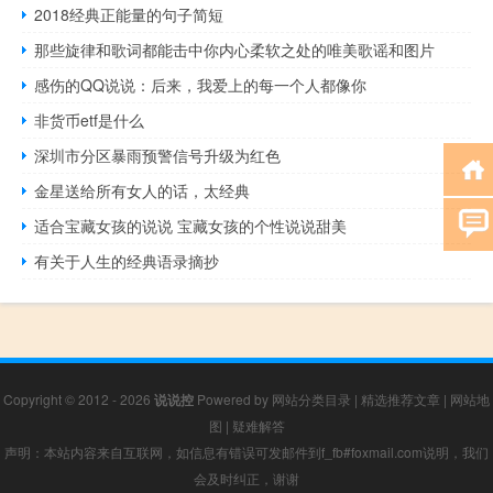
2018经典正能量的句子简短
那些旋律和歌词都能击中你内心柔软之处的唯美歌谣和图片
感伤的QQ说说：后来，我爱上的每一个人都像你
非货币etf是什么
深圳市分区暴雨预警信号升级为红色
金星送给所有女人的话，太经典
适合宝藏女孩的说说 宝藏女孩的个性说说甜美
有关于人生的经典语录摘抄
Copyright © 2012 - 2026
说说控
Powered by
网站分类目录
|
精选推荐文章
|
网站地
图
|
疑难解答
声明：本站内容来自互联网，如信息有错误可发邮件到f_fb#foxmail.com说明，我们
会及时纠正，谢谢