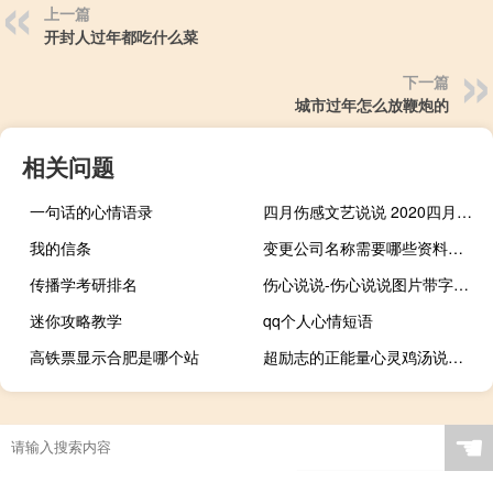
上一篇
开封人过年都吃什么菜
下一篇
城市过年怎么放鞭炮的
相关问题
一句话的心情语录
四月伤感文艺说说 2020四月伤感心情短语
我的信条
变更公司名称需要哪些资料（变更公司名称需要什么资料）
传播学考研排名
伤心说说-伤心说说图片带字，伤心文字图片大全
迷你攻略教学
qq个人心情短语
高铁票显示合肥是哪个站
超励志的正能量心灵鸡汤说说 累就对了舒服是留给死人的
☚