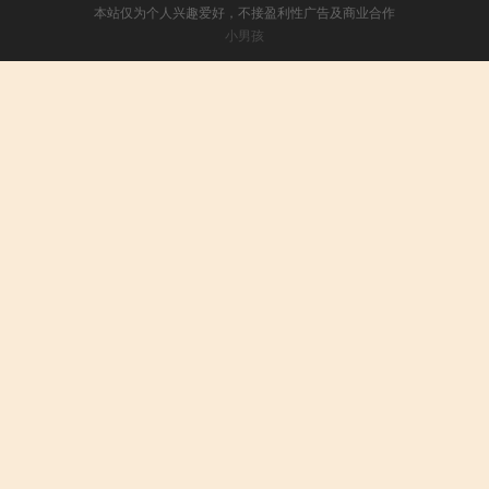
本站仅为个人兴趣爱好，不接盈利性广告及商业合作
小男孩