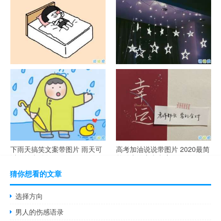
简短创意
说说带图片
谐音梗土味情话大全带图片 油
很酷的霸气句子带图片 最新霸
腻搞笑的土味情话
气说说高冷范
下雨天搞笑文案带图片 雨天可
高考加油说说带图片 2020最简
以发的幽默句子
单励志的高考文案
猜你想看的文章
选择方向
男人的伤感语录