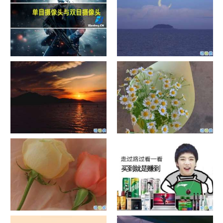
单目摄像头与双目摄像头
晚安励志语录带图片 晚安心语
励志鸡汤
日出文案温柔句子 看日出的微
晒风景照的唯美说说配图 适合
信说说配图
发风景的朋友圈文案
官宣恋爱的说说配图 官宣句子
抖音摆地摊文案 摆地摊的搞笑