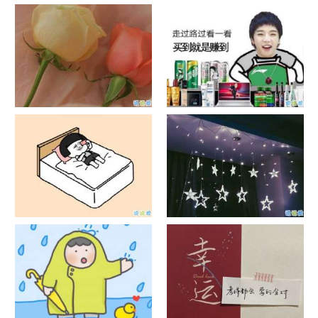
日出文案温柔句子 看日出的微
晒风景照的唯美说说配图 适合
信说说配图
发风景的朋友圈文案
官宣恋爱的说说配图 官宣句子
抖音摆地摊文案 摆地摊的搞笑
简短创意
说说带图片
谐音梗土味情话大全带图片 油
很酷的霸气句子带图片 最新霸
腻搞笑的土味情话
气说说高冷范