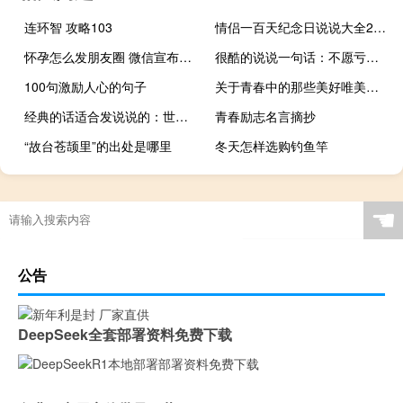
连环智 攻略103
情侣一百天纪念日说说大全2018 恋爱100天纪念日说说幸福浪漫
怀孕怎么发朋友圈 微信宣布怀孕的创意句子配图
很酷的说说一句话：不愿亏待自己而对他人友好
100句激励人心的句子
关于青春中的那些美好唯美的句子 文艺小清新的句子
经典的话适合发说说的：世界让我遍体鳞伤，但伤口长出的却是翅膀
青春励志名言摘抄
“故台苍颉里”的出处是哪里
冬天怎样选购钓鱼竿
☚
公告
DeepSeek全套部署资料免费下载