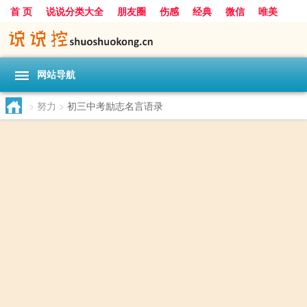
首 页
说说分类大全
朋友圈
伤感
经典
微信
唯美
励志
爱情
女生
搞笑
一句话
网站导航
>
努力
>
初三中考励志名言语录