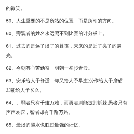
的微笑。
59、人生重要的不是所站的位置，而是所朝的方向。
60、旁观者的姓名永远爬不到比赛的计分板上。
61、过去的是远了淡了的暮霭，未来的是近了亮了的晨
光。
62、今朝有心苦勤奋，明朝一举步青云。
63、安乐给人予舒适，却又给人予早逝;劳作给人予磨砺，
却能给人予长久。
64、、弱者只有千难万难，而勇者则能披荆斩棘;愚者只有
声声哀叹，智者却有千路万路。
65、最淡的墨水也胜过最强的记忆。