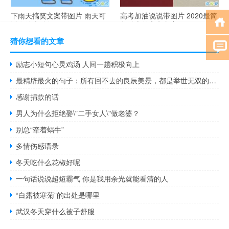
下雨天搞笑文案带图片 雨天可
高考加油说说带图片 2020最简
以发的幽默句子
单励志的高考文案
猜你想看的文章
励志小短句心灵鸡汤 人间一趟积极向上
最精辟最火的句子：所有回不去的良辰美景，都是举世无双的好时光
感谢捐款的话
男人为什么拒绝娶\"二手女人\"做老婆？
别总“牵着蜗牛”
多情伤感语录
冬天吃什么花椒好呢
一句话说说超短霸气 你是我用余光就能看清的人
“白露被寒菊”的出处是哪里
武汉冬天穿什么被子舒服