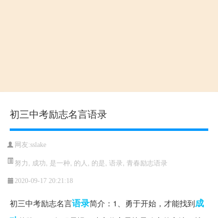
初三中考励志名言语录
网友:sslake
努力
,
成功
,
是一种
,
的人
,
的是
,
语录
,
青春励志语录
2020-09-17 20:21:18
语录
成
初三中考励志名言
简介：1、勇于开始，才能找到