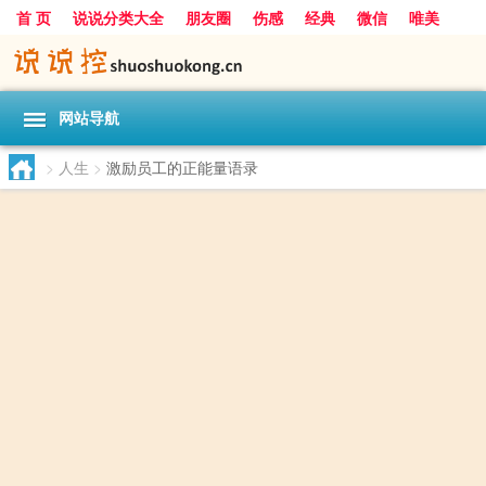
首 页
说说分类大全
朋友圈
伤感
经典
微信
唯美
励志
爱情
女生
搞笑
一句话
网站导航
>
人生
>
激励员工的正能量语录