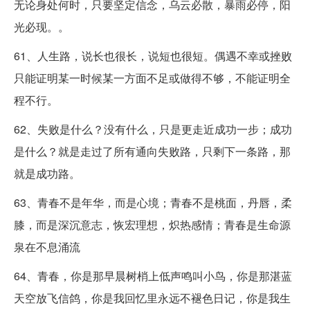
无论身处何时，只要坚定信念，乌云必散，暴雨必停，阳
光必现。。
61、人生路，说长也很长，说短也很短。偶遇不幸或挫败
只能证明某一时候某一方面不足或做得不够，不能证明全
程不行。
62、失败是什么？没有什么，只是更走近成功一步；成功
是什么？就是走过了所有通向失败路，只剩下一条路，那
就是成功路。
63、青春不是年华，而是心境；青春不是桃面，丹唇，柔
膝，而是深沉意志，恢宏理想，炽热感情；青春是生命源
泉在不息涌流
64、青春，你是那早晨树梢上低声鸣叫小鸟，你是那湛蓝
天空放飞信鸽，你是我回忆里永远不褪色日记，你是我生