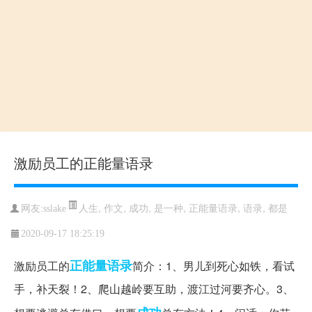
激励员工的正能量语录
人生
,
作文
,
成功
,
是一种
,
正能量语录
,
语录
,
都是
网友:sslake
2020-09-17 18:25:19
正能量语录
激励员工的
简介：1、男儿到死心如铁，看试
手，补天裂！2、爬山越岭要互助，渡江过河要齐心。3、