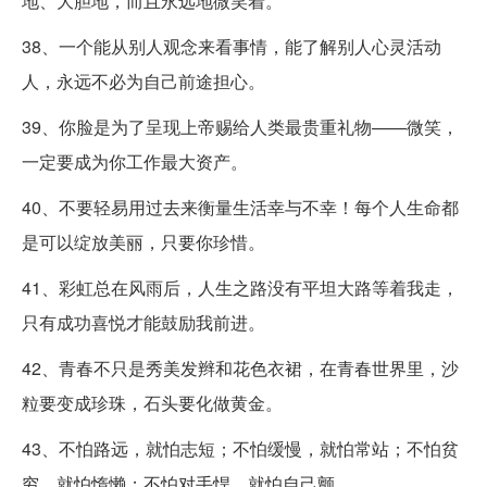
地、大胆地，而且永远地微笑着。
38、一个能从别人观念来看事情，能了解别人心灵活动
人，永远不必为自己前途担心。
39、你脸是为了呈现上帝赐给人类最贵重礼物——微笑，
一定要成为你工作最大资产。
40、不要轻易用过去来衡量生活幸与不幸！每个人生命都
是可以绽放美丽，只要你珍惜。
41、彩虹总在风雨后，人生之路没有平坦大路等着我走，
只有成功喜悦才能鼓励我前进。
42、青春不只是秀美发辫和花色衣裙，在青春世界里，沙
粒要变成珍珠，石头要化做黄金。
43、不怕路远，就怕志短；不怕缓慢，就怕常站；不怕贫
穷，就怕惰懒；不怕对手悍，就怕自己颤。