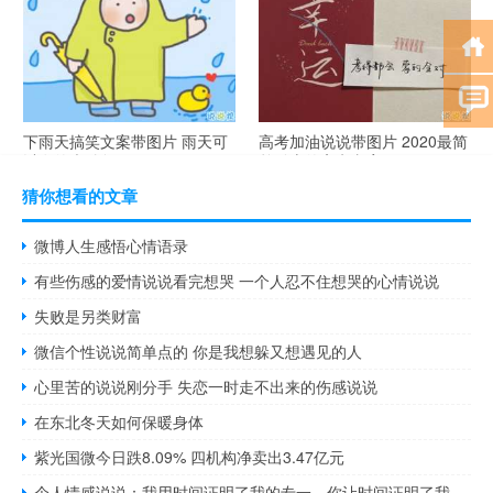
下雨天搞笑文案带图片 雨天可
高考加油说说带图片 2020最简
以发的幽默句子
单励志的高考文案
猜你想看的文章
微博人生感悟心情语录
有些伤感的爱情说说看完想哭 一个人忍不住想哭的心情说说
失败是另类财富
微信个性说说简单点的 你是我想躲又想遇见的人
心里苦的说说刚分手 失恋一时走不出来的伤感说说
在东北冬天如何保暖身体
紫光国微今日跌8.09% 四机构净卖出3.47亿元
个人情感说说：我用时间证明了我的专一，你让时间证明了我的愚蠢