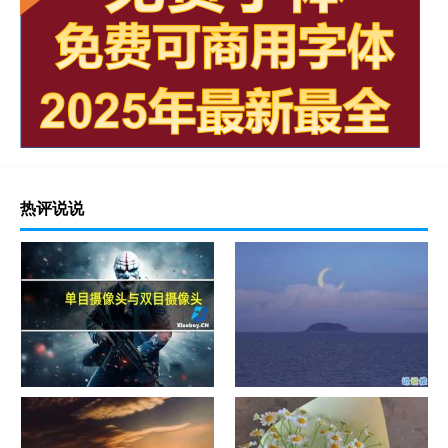
热评说说
单目摄像头与双目摄像头
晚安励志语录带图片 晚安心语
励志鸡汤