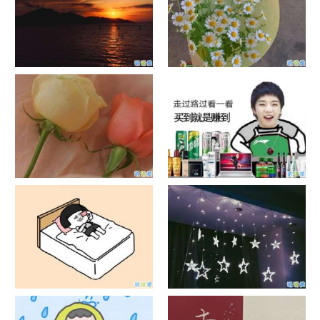
日出文案温柔句子 看日出的微
晒风景照的唯美说说配图 适合
信说说配图
发风景的朋友圈文案
官宣恋爱的说说配图 官宣句子
抖音摆地摊文案 摆地摊的搞笑
简短创意
说说带图片
谐音梗土味情话大全带图片 油
很酷的霸气句子带图片 最新霸
腻搞笑的土味情话
气说说高冷范