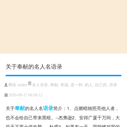
关于奉献的名人名语录
名人语录
,
奉献
,
幸福
,
是一种
,
的人
,
自己的
,
语录
网友:sslake
2020-09-17 06:09:12
奉献
语录
关于
的名人名
简介：1、点燃蜡烛照亮他人者，
也不会给自己带来黑暗。--杰弗逊2、安得广厦千万间，大
庇天下寒士俱欢颜。--杜甫3、如果有一天，我能够对我的