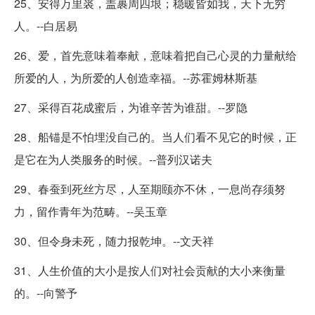
25、安得万里裘，盖裹周四垠；稳暖皆如我，天下无穷
人。--白居易
26、爱，首先意味着奉献，意味着把自己心灵的力量献给
所爱的人，为所爱的人创造幸福。--苏霍姆林斯基
27、采得百花成蜜后，为谁辛苦为谁甜。--罗隐
28、船锚是不怕埋没自己的。当人们看不见它的时候，正
是它在为人类服务的时候。--普列汉诺夫
29、春蚕到死丝方尽，人至期颐亦不休，一息尚存须努
力，留作青年为范畴。--吴玉章
30、但令身未死，随力报乾坤。--文天祥
31、人生价值的大小是按人们对社会贡献的大小来衡量
的。--向警予