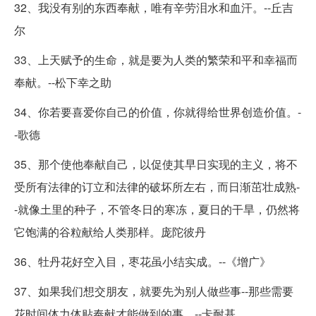
32、我没有别的东西奉献，唯有辛劳泪水和血汗。--丘吉
尔
33、上天赋予的生命，就是要为人类的繁荣和平和幸福而
奉献。--松下幸之助
34、你若要喜爱你自己的价值，你就得给世界创造价值。-
-歌德
35、那个使他奉献自己，以促使其早日实现的主义，将不
受所有法律的订立和法律的破坏所左右，而日渐茁壮成熟-
-就像土里的种子，不管冬日的寒冻，夏日的干旱，仍然将
它饱满的谷粒献给人类那样。庞陀彼丹
36、牡丹花好空入目，枣花虽小结实成。--《增广》
37、如果我们想交朋友，就要先为别人做些事--那些需要
花时间体力体贴奉献才能做到的事。--卡耐基