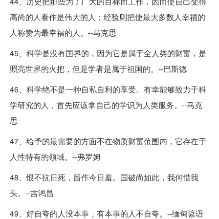
44、历史把那些为了广大的目标而工作，因而使自己变得
高尚的人看作是伟大的人；经验则把使最大多数人幸福的
人称赞为最幸福的人。--马克思
45、科学是没有国界的，因为它是属于全人类的财富，是
照亮世界的火把，但是学者是属于祖国的。--巴斯德
46、科学绝不是一种自私自利的享受。有幸能够致力于科
学研究的人，首先应该拿自己的学识为人类服务。--马克
思
47、给予的最需要的方面不在物质财富范围内，它存在于
人性特有的领域。--弗罗姆
48、恨不抗日死，留作今日羞。国破尚如此，我何惜我
头。--吉鸿昌
49、好自夸的人没本事，有本事的人不自夸。--缅甸谚语