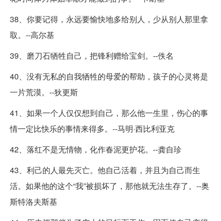
38、你要记得，永远要愉快地多给别人，少从别人那里拿
取。--高尔基
39、磨刀石牺牲自己，把锋利赠给宝剑。--佚名
40、没有无私的自我牺牲的母爱的帮助，孩子的心灵将是
一片荒漠。--狄更斯
41、如果一个人仅仅想到自己，那么他一生里，伤心的事
情一定比快乐的事情来得多。--马明·西比利亚克
42、落红不是无情物，化作春泥更护花。--龚自珍
43、利己的人最先灭亡。他自己活着，并且为自己而生
活。如果他的这个“我”被损坏了，那他就无法生存了。--奥
斯特洛夫斯基