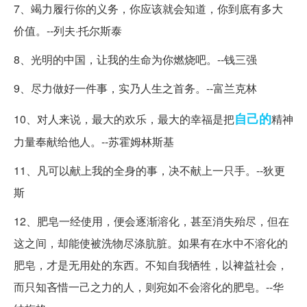
7、竭力履行你的义务，你应该就会知道，你到底有多大
价值。--列夫·托尔斯泰
8、光明的中国，让我的生命为你燃烧吧。--钱三强
9、尽力做好一件事，实乃人生之首务。--富兰克林
自己的
10、对人来说，最大的欢乐，最大的幸福是把
精神
力量奉献给他人。--苏霍姆林斯基
11、凡可以献上我的全身的事，决不献上一只手。--狄更
斯
12、肥皂一经使用，便会逐渐溶化，甚至消失殆尽，但在
这之间，却能使被洗物尽涤肮脏。如果有在水中不溶化的
肥皂，才是无用处的东西。不知自我牺牲，以裨益社会，
而只知吝惜一己之力的人，则宛如不会溶化的肥皂。--华