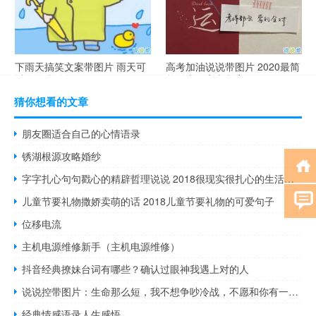
下雨天搞笑文案带图片 雨天可
高考加油说说带图片 2020最简
以发的幽默句子
单励志的高考文案
猜你想看的文章
朋友圈适合自己的心情语录
锈湖根源攻略婚纱
字字扎心句句戳心的精辟哲理说说 2018很现实很扎心的生活说说
儿童节要礼物撒娇卖萌的话 2018儿童节要礼物的可爱句子
位移电流
主机电源维修新手（主机电源维修）
抖音经典撩妹台词有哪些？确认过眼神我遇上对的人
说说控带图片：生命那么短，我不想争吵冷战，不愿和你有一秒遗憾
经典情感语录人生感悟