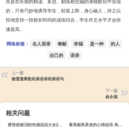
而是在长期的精读、多思、勤练相交融的潜移默化中实现
的，只有巧妙地诱导学生，轻装上阵，身心融入，持之以
恒地坚持一段较长时间的读练结合，学生作文水平才会快
速提高。
网络标签：
名人语录
奉献
幸福
是一种
的人
自己的
语录
上一篇
饶雪漫离歌经典语录经典语句
下一篇
俞永福
相关问题
爱情很催泪的伤感说说大全2018 失恋分手后的心情说说
看美丽风景发的心情短语 风景说说短句唯美