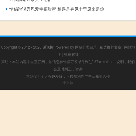
情侣说说秀恩爱幸福甜蜜 相遇是春风十里原来是你
Copyright © 2012 - 2026
说说控
Powered by
网站分类目录
|
精选推荐文章
|
网站地
图
|
疑难解答
声明：本站内容来自互联网，如信息有错误可发邮件到f_fb#foxmail.com说明，我们
会及时纠正，谢谢
本站仅为个人兴趣爱好，不接盈利性广告及商业合作
小男孩