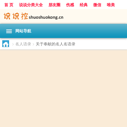
首 页
说说分类大全
朋友圈
伤感
经典
微信
唯美
励志
爱情
女生
搞笑
一句话
网站导航
>
名人语录
>
关于奉献的名人名语录