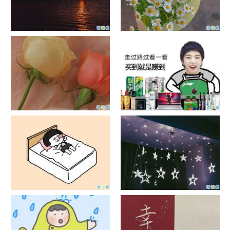
日出文案温柔句子 看日出的微
晒风景照的唯美说说配图 适合
信说说配图
发风景的朋友圈文案
官宣恋爱的说说配图 官宣句子
抖音摆地摊文案 摆地摊的搞笑
简短创意
说说带图片
谐音梗土味情话大全带图片 油
很酷的霸气句子带图片 最新霸
腻搞笑的土味情话
气说说高冷范