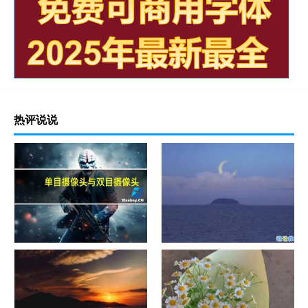
热评说说
单目摄像头与双目摄像头
晚安励志语录带图片 晚安心语
励志鸡汤