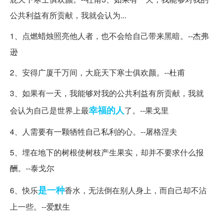
公共利益有所贡献，我就会认为...
1、点燃蜡烛照亮他人者，也不会给自己带来黑暗。--杰弗
逊
2、安得广厦千万间，大庇天下寒士俱欢颜。--杜甫
3、如果有一天，我能够对我的公共利益有所贡献，我就
幸福
的人
会认为自己是世界上最
了。--果戈里
4、人需要有一颗牺牲自己私利的心。--屠格涅夫
5、埋在地下的树根使树枝产生果实，却并不要求什么报
酬。--泰戈尔
是一种
6、快乐
香水，无法倒在别人身上，而自己却不沾
上一些。--爱默生