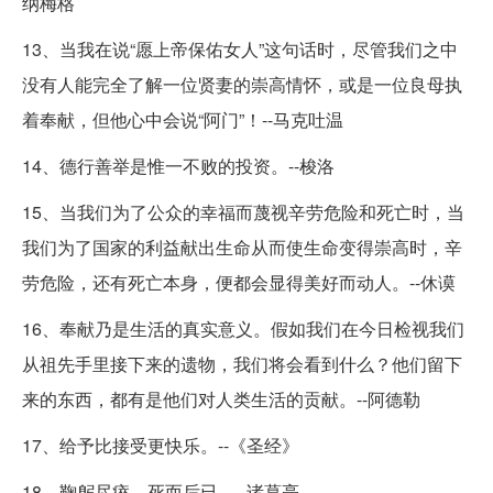
纳梅格
13、当我在说“愿上帝保佑女人”这句话时，尽管我们之中
没有人能完全了解一位贤妻的崇高情怀，或是一位良母执
着奉献，但他心中会说“阿门”！--马克吐温
14、德行善举是惟一不败的投资。--梭洛
15、当我们为了公众的幸福而蔑视辛劳危险和死亡时，当
我们为了国家的利益献出生命从而使生命变得崇高时，辛
劳危险，还有死亡本身，便都会显得美好而动人。--休谟
16、奉献乃是生活的真实意义。假如我们在今日检视我们
从祖先手里接下来的遗物，我们将会看到什么？他们留下
来的东西，都有是他们对人类生活的贡献。--阿德勒
17、给予比接受更快乐。--《圣经》
18、鞠躬尽瘁，死而后已。--诸葛亮