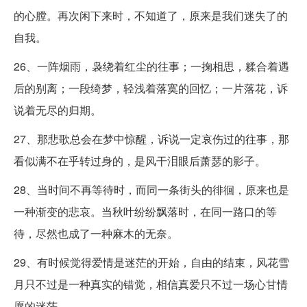
的心膛。再次闲下来时，不知道了，原来是我们迷失了的
自我。
26、一阵烟雨，袅绕着红尘的往事；一掬相思，糅合着遇
后的别离；一段绮梦，轻浅着落寞的回忆；一片落花，诉
说着无尽的归期。
27、那悲歌总会在梦中惊醒，诉说一定哀伤过的往事，那
看似满不在乎转过身的，是风干泪眼后萧瑟的影子。
28、当时间不再等待时，而同一条街头的徘徊，原来也是
一种渐变的悲哀。当秋叶纷纷飘落时，在同一路口的等
待，尽然也成了一种麻木的无奈。
29、有时候觉得爱情是迷茫的开始，自由的结束，风花雪
月只不过是一种真实的错觉，相信真爱只不过一场心甘情
愿的迷茫。