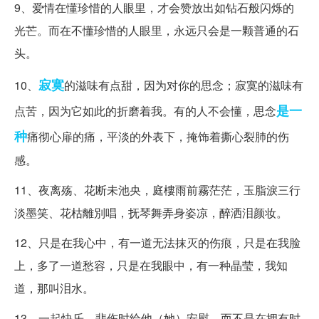
9、爱情在懂珍惜的人眼里，才会赞放出如钻石般闪烁的
光芒。而在不懂珍惜的人眼里，永远只会是一颗普通的石
头。
寂寞
10、
的滋味有点甜，因为对你的思念；寂寞的滋味有
是一
点苦，因为它如此的折磨着我。有的人不会懂，思念
种
痛彻心扉的痛，平淡的外表下，掩饰着撕心裂肺的伤
感。
11、夜离殇、花断未池央，庭樓雨前霧茫茫，玉脂淚三行
淡墨笑、花枯離別唱，抚琴舞弄身姿凉，醉洒泪颜妆。
12、只是在我心中，有一道无法抹灭的伤痕，只是在我脸
上，多了一道愁容，只是在我眼中，有一种晶莹，我知
道，那叫泪水。
13、一起快乐，悲伤时给他（她）安慰。而不是在拥有时