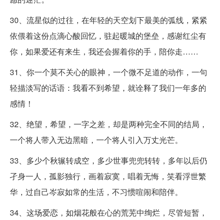
30、流星似的过往，在年轻的天空划下最美的弧线，紧紧
依偎着这份点滴心酸回忆，驻起暖城的堡垒，感谢红尘有
你，如果爱还有来生，我还会握着你的手，陪你走……
31、你一个莫不关心的眼神，一个微不足道的动作，一句
轻描淡写的话语：我看不到希望，就诠释了我们一年多的
感情！
32、绝望，希望，一字之差，却是两种完全不同的结局，
一个将人带入无边黑暗，一个将人引入万丈光芒。
33、多少个秋辗转成空，多少世事兜兜转转，多年以后仍
孑身一人，孤影独行，画着寂寞，唱着无悔，笑看浮世繁
华，过自己岑寂如常的生活，不习惯喧闹和陪伴。
34、这场爱恋，如烟花般在心的荒芜中绚烂，尽管短暂，