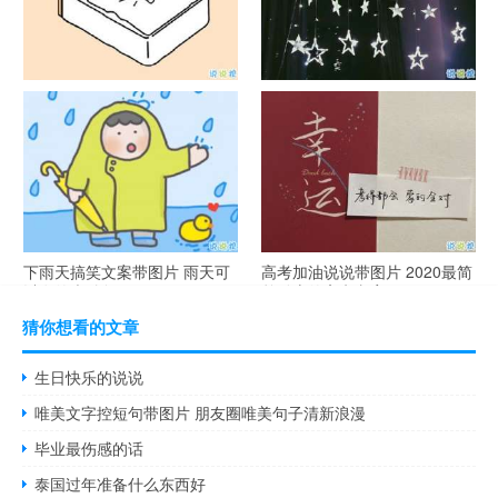
谐音梗土味情话大全带图片 油
很酷的霸气句子带图片 最新霸
腻搞笑的土味情话
气说说高冷范
下雨天搞笑文案带图片 雨天可
高考加油说说带图片 2020最简
以发的幽默句子
单励志的高考文案
猜你想看的文章
生日快乐的说说
唯美文字控短句带图片 朋友圈唯美句子清新浪漫
毕业最伤感的话
泰国过年准备什么东西好