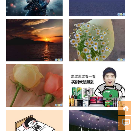
单目摄像头与双目摄像头
晚安励志语录带图片 晚安心语
励志鸡汤
日出文案温柔句子 看日出的微
晒风景照的唯美说说配图 适合
信说说配图
发风景的朋友圈文案
官宣恋爱的说说配图 官宣句子
抖音摆地摊文案 摆地摊的搞笑
简短创意
说说带图片