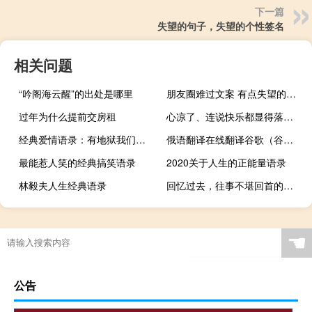
下一篇
失望的句子，失望的个性签名
相关问题
“吟阁海云醒”的出处是哪里
朋友圈难过文案 有点失望的心情说说
过年为什么提前交房租
心凉了、连说快乐都显得落寞的伤感经典爱情语录
经典爱情语录：有地狱我们一起猖獗
俄语翻译在线翻译谷歌（谷歌俄语在线翻译）
最能惹人笑的经典搞笑语录
2020关于人生的正能量语录
林毅夫人生经典语录
回忆过去，往事不堪回首的经典爱情语录
☚
公告