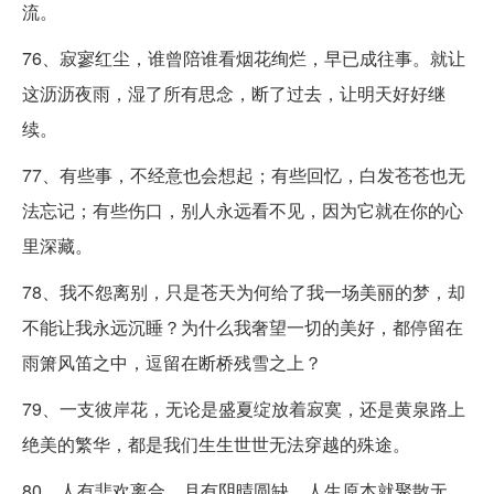
流。
76、寂寥红尘，谁曾陪谁看烟花绚烂，早已成往事。就让
这沥沥夜雨，湿了所有思念，断了过去，让明天好好继
续。
77、有些事，不经意也会想起；有些回忆，白发苍苍也无
法忘记；有些伤口，别人永远看不见，因为它就在你的心
里深藏。
78、我不怨离别，只是苍天为何给了我一场美丽的梦，却
不能让我永远沉睡？为什么我奢望一切的美好，都停留在
雨箫风笛之中，逗留在断桥残雪之上？
79、一支彼岸花，无论是盛夏绽放着寂寞，还是黄泉路上
绝美的繁华，都是我们生生世世无法穿越的殊途。
80、人有悲欢离合，月有阴晴圆缺，人生原本就聚散无