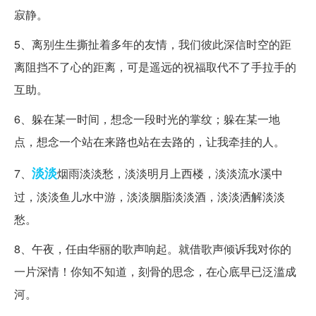
寂静。
5、离别生生撕扯着多年的友情，我们彼此深信时空的距
离阻挡不了心的距离，可是遥远的祝福取代不了手拉手的
互助。
6、躲在某一时间，想念一段时光的掌纹；躲在某一地
点，想念一个站在来路也站在去路的，让我牵挂的人。
淡淡
7、
烟雨淡淡愁，淡淡明月上西楼，淡淡流水溪中
过，淡淡鱼儿水中游，淡淡胭脂淡淡酒，淡淡洒解淡淡
愁。
8、午夜，任由华丽的歌声响起。就借歌声倾诉我对你的
一片深情！你知不知道，刻骨的思念，在心底早已泛滥成
河。