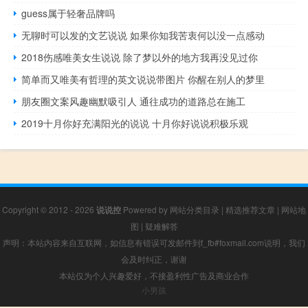
guess属于轻奢品牌吗
无聊时可以发的文艺说说 如果你知我苦衷何以没一点感动
2018伤感唯美女生说说 除了梦以外的地方我再没见过你
简单而又唯美有哲理的英文说说带图片 你醒在别人的梦里
朋友圈文案风趣幽默吸引人 通往成功的道路总在施工
2019十月你好充满阳光的说说 十月你好说说积极乐观
Copyright © 2012 - 2026
说说控
Powered by
网站分类目录
|
精选推荐文章
|
网站地
图
|
疑难解答
声明：本站内容来自互联网，如信息有错误可发邮件到f_fb#foxmail.com说明，我们
会及时纠正，谢谢
本站仅为个人兴趣爱好，不接盈利性广告及商业合作
小男孩