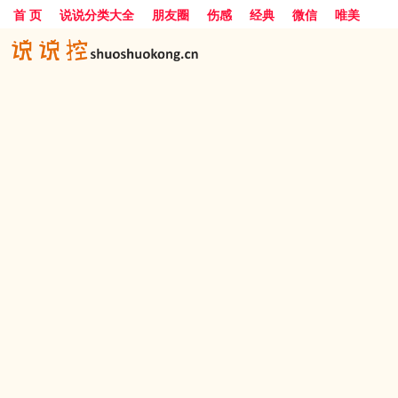
首 页
说说分类大全
朋友圈
伤感
经典
微信
唯美
励志
爱情
女生
搞笑
一句话