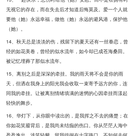
无视它的存在，而在失去后才知道后悔莫及。爱一个人就
要他（她）永远幸福，做他（她）永远的避风港，保护他
（她）。
14、秋天总是淡淡的伤，残留下的夏天还有一丝眷恋，曾
经的如花美卷，曾经的似水流年，如今却已成苍海桑田。
被记忆埋葬了那似水流年。
15、离别之后是深深的牵挂。我的雨天将不会是你的雨
天，但洒在我身上的阳光我会收取一束寄予远方的你，连
同我的牵挂。让被离别情绪填满的迷惘的心因牵挂而漾起
轻快的舞步。
16、华灯下，从你眼中读出的，是我挥之不去的痛楚；在
你如花笑靥背后，是我尚未结痂的伤口。你从茫茫人海中
盈盈逸出，浅笑轻颦，留我徘徊在十字路口，不知何去何