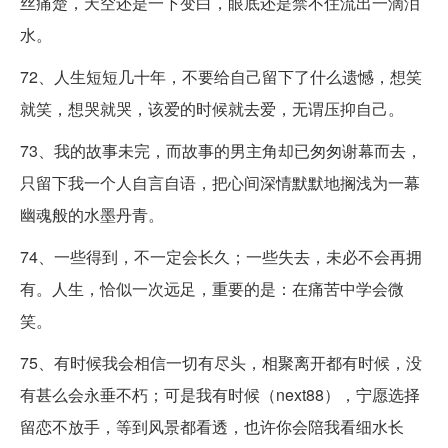
丝痛楚，天空还是一下变白，眼底还是禁不住流出一滴泪
水。
72、人生短短几十年，不要给自己留下了什么遗憾，想笑
就笑，想哭就哭，该爱的时候就去爱，无谓压抑自己。
73、我的故事未完，而故事的男主角却已匆匆谢幕而去，
只留下我一个人自言自语，把心间深情默默地搁浅为一幕
幽魂般的水墨丹青。
74、一些得到，不一定会长久；一些失去，未必不会再拥
有。人生，恰似一次远足，重要的是：在痛苦中学会微
笑。
75、有时候我会相信一切有尽头，相聚离开都有时候，没
有甚么会永垂不朽；可是我有时候（next88），宁愿选择
留恋不放手，等到风景都看透，也许你会陪我看细水长