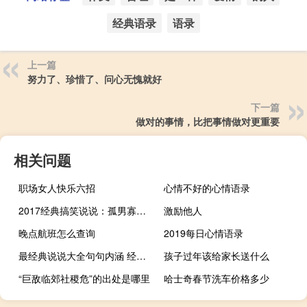
经典语录
语录
上一篇
努力了、珍惜了、问心无愧就好
下一篇
做对的事情，比把事情做对更重要
相关问题
职场女人快乐六招
心情不好的心情语录
2017经典搞笑说说：孤男寡女时，女生说好冷是一种耍流氓的行为
激励他人
晚点航班怎么查询
2019每日心情语录
最经典说说大全句句内涵 经典有内涵说说简短一句话
孩子过年该给家长送什么
“巨敌临郊社稷危”的出处是哪里
哈士奇春节洗车价格多少