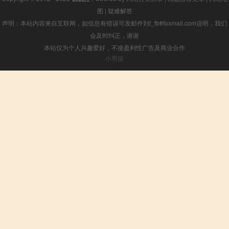
图
|
疑难解答
声明：本站内容来自互联网，如信息有错误可发邮件到f_fb#foxmail.com说明，我们
会及时纠正，谢谢
本站仅为个人兴趣爱好，不接盈利性广告及商业合作
小男孩