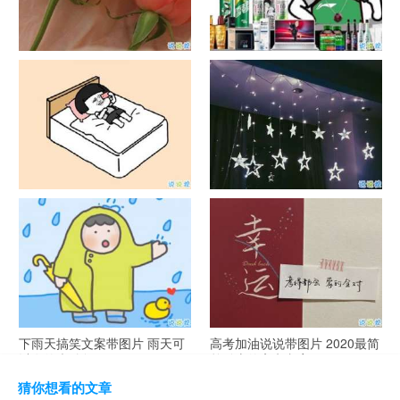
官宣恋爱的说说配图 官宣句子
抖音摆地摊文案 摆地摊的搞笑
简短创意
说说带图片
谐音梗土味情话大全带图片 油
很酷的霸气句子带图片 最新霸
腻搞笑的土味情话
气说说高冷范
下雨天搞笑文案带图片 雨天可
高考加油说说带图片 2020最简
以发的幽默句子
单励志的高考文案
猜你想看的文章