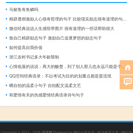
马鲛鱼有鱼鳞吗
精辟透彻激励人心很有哲理的句子 比较现实励志很有道理的句子大全
微信经典说说人生感悟带图片 很有道理的一些话帮助很大
致自己精辟励志句子 激励自己追逐梦想的励志句子
如何提高自我价值
浙江农村书记多大年龄限制
心情低落的说说：再大的酸楚，到了别人那儿也永远只能是个故事
QQ空间经典语录：不以考试为目的的划重点都是耍流氓
晒自拍的温柔小句子 自拍配文温柔文艺
和爱情有关的伤感爱情经典语录诗句句子
Copyright © 2012 - 2026
说说控
Powered by
网站分类目录
|
精选推荐文章
|
网站地