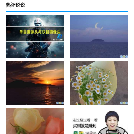
热评说说
单目摄像头与双目摄像头
晚安励志语录带图片 晚安心语
励志鸡汤
日出文案温柔句子 看日出的微
晒风景照的唯美说说配图 适合
信说说配图
发风景的朋友圈文案