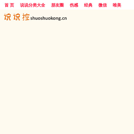
首 页
说说分类大全
朋友圈
伤感
经典
微信
唯美
励志
爱情
女生
搞笑
一句话