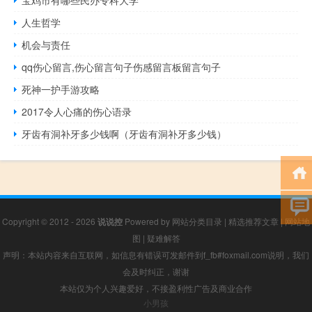
宝鸡市有哪些民办专科大学
人生哲学
机会与责任
qq伤心留言,伤心留言句子伤感留言板留言句子
死神一护手游攻略
2017令人心痛的伤心语录
牙齿有洞补牙多少钱啊（牙齿有洞补牙多少钱）
Copyright © 2012 - 2026
说说控
Powered by
网站分类目录
|
精选推荐文章
|
网站地
图
|
疑难解答
声明：本站内容来自互联网，如信息有错误可发邮件到f_fb#foxmail.com说明，我们
会及时纠正，谢谢
本站仅为个人兴趣爱好，不接盈利性广告及商业合作
小男孩