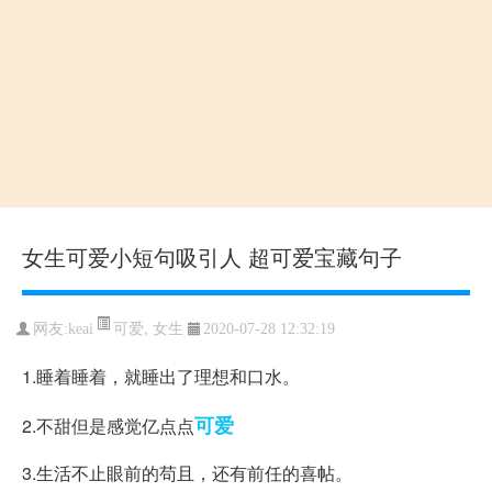
女生可爱小短句吸引人 超可爱宝藏句子
可爱
,
女生
网友:keai
2020-07-28 12:32:19
1.睡着睡着，就睡出了理想和口水。
可爱
2.不甜但是感觉亿点点
3.生活不止眼前的苟且，还有前任的喜帖。