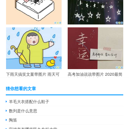
谐音梗土味情话大全带图片 油
很酷的霸气句子带图片 最新霸
腻搞笑的土味情话
气说说高冷范
下雨天搞笑文案带图片 雨天可
高考加油说说带图片 2020最简
以发的幽默句子
单励志的高考文案
猜你想看的文章
羊毛大衣搭配什么鞋子
数列是什么意思
陶笛