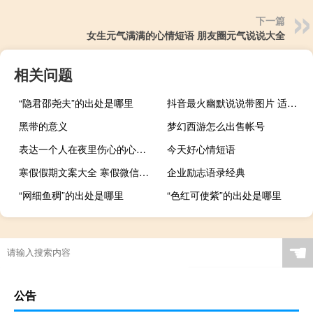
下一篇
女生元气满满的心情短语 朋友圈元气说说大全
相关问题
“隐君邵尧夫”的出处是哪里
抖音最火幽默说说带图片 适合发朋友圈超萌的皮句
黑带的意义
梦幻西游怎么出售帐号
表达一个人在夜里伤心的心情语录精选
今天好心情短语
寒假假期文案大全 寒假微信朋友圈说说带图片
企业励志语录经典
“网细鱼稠”的出处是哪里
“色红可使紫”的出处是哪里
☚
公告