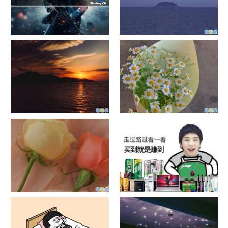
单目摄像头与双目摄像头
晚安励志语录带图片 晚安心语
励志鸡汤
日出文案温柔句子 看日出的微
晒风景照的唯美说说配图 适合
信说说配图
发风景的朋友圈文案
官宣恋爱的说说配图 官宣句子
抖音摆地摊文案 摆地摊的搞笑
简短创意
说说带图片