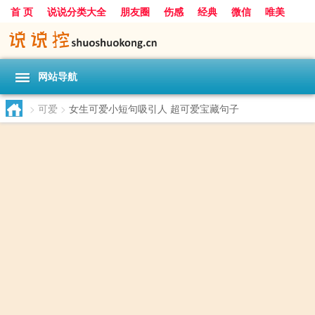
首 页
说说分类大全
朋友圈
伤感
经典
微信
唯美
励志
爱情
女生
搞笑
一句话
网站导航
>
可爱
>
女生可爱小短句吸引人 超可爱宝藏句子