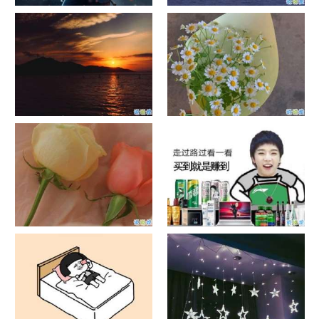
单目摄像头与双目摄像头
晚安励志语录带图片 晚安心语
励志鸡汤
日出文案温柔句子 看日出的微
晒风景照的唯美说说配图 适合
信说说配图
发风景的朋友圈文案
官宣恋爱的说说配图 官宣句子
抖音摆地摊文案 摆地摊的搞笑
简短创意
说说带图片