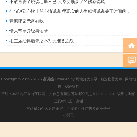
不敢再爱了说说心痛不已 人都变颓废了的伤感说说
句句说到心坎上的心情说说 很现实的人生感悟说说关于时间的说说
晋源哪家元宵好吃
情人节单身经典语录
毛主席经典语录之不打无准备之战
Copyright © 2012 - 2026
说说控
Powered by
网站分类目录
|
精选推荐文章
|
网站地
图
|
疑难解答
声明：本站内容来自互联网，如信息有错误可发邮件到f_fb#foxmail.com说明，我们
会及时纠正，谢谢
本站仅为个人兴趣爱好，不接盈利性广告及商业合作
小男孩