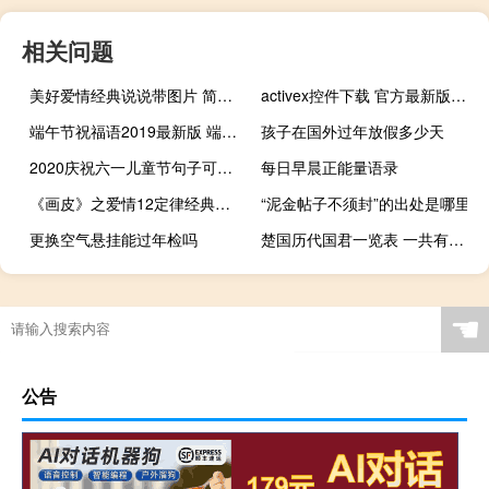
相关问题
美好爱情经典说说带图片 简单优美的一句话说说关于爱情
activex控件下载 官方最新版（activex控件下载 官方最新版功能简介）
端午节祝福语2019最新版 端午节祝福语真挚动听
孩子在国外过年放假多少天
2020庆祝六一儿童节句子可爱搞笑 儿童节快乐小短句
每日早晨正能量语录
《画皮》之爱情12定律经典有情语录
“泥金帖子不须封”的出处是哪里
更换空气悬挂能过年检吗
楚国历代国君一览表 一共有多少个君主
☚
公告