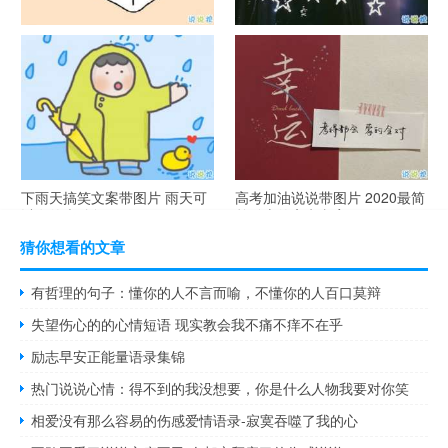
谐音梗土味情话大全带图片 油
很酷的霸气句子带图片 最新霸
腻搞笑的土味情话
气说说高冷范
下雨天搞笑文案带图片 雨天可
高考加油说说带图片 2020最简
以发的幽默句子
单励志的高考文案
猜你想看的文章
有哲理的句子：懂你的人不言而喻，不懂你的人百口莫辩
失望伤心的的心情短语 现实教会我不痛不痒不在乎
励志早安正能量语录集锦
热门说说心情：得不到的我没想要，你是什么人物我要对你笑
相爱没有那么容易的伤感爱情语录-寂寞吞噬了我的心