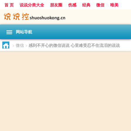
首 页
说说分类大全
朋友圈
伤感
经典
微信
唯美
励志
爱情
女生
搞笑
一句话
网站导航
>
微信
>
感到不开心的微信说说 心里难受忍不住流泪的说说