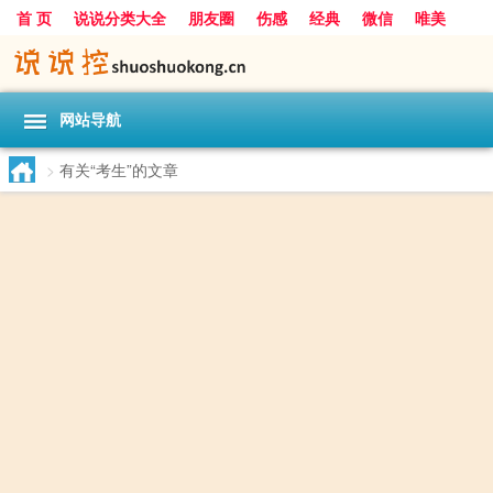
首 页
说说分类大全
朋友圈
伤感
经典
微信
唯美
励志
爱情
女生
搞笑
一句话
网站导航
>
有关“考生”的文章