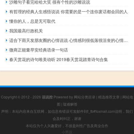
沙雕句子看完哈哈大笑 很有个性的沙雕说说
有哲理的经典人生感悟说说 你需要的是一个连你废话都会回的人
懂你的人，总是无可取代
我国最高行政机关
适合下雨天发朋友圈的心情说说 心情感到很低落很沮丧的心情说说发朋友圈
微商正能量早安经典语录一句话
春天赏花的诗句唯美动听 2019春天赏花踏青诗句合集
Copyright © 2012 - 2026
说说控
Powered by
网站分类目录
|
精选推荐文章
|
网站地
图
|
疑难解答
声明：本站内容来自互联网，如信息有错误可发邮件到f_fb#foxmail.com说明，我们
会及时纠正，谢谢
本站仅为个人兴趣爱好，不接盈利性广告及商业合作
小男孩