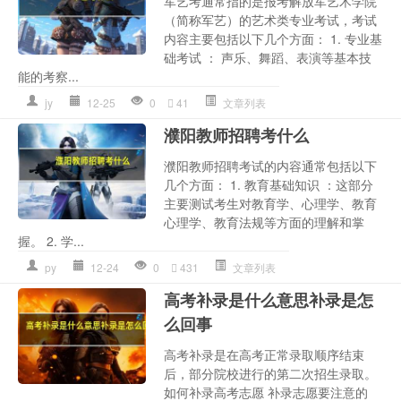
军艺考通常指的是报考解放军艺术学院
（简称军艺）的艺术类专业考试，考试
内容主要包括以下几个方面： 1. 专业基
础考试 ： 声乐、舞蹈、表演等基本技
能的考察...
jy
12-25
0
41
文章列表
濮阳教师招聘考什么
濮阳教师招聘考试的内容通常包括以下
几个方面： 1. 教育基础知识 ：这部分
主要测试考生对教育学、心理学、教育
心理学、教育法规等方面的理解和掌
握。 2. 学...
py
12-24
0
431
文章列表
高考补录是什么意思补录是怎
么回事
高考补录是在高考正常录取顺序结束
后，部分院校进行的第二次招生录取。
如何补录高考志愿 补录志愿要注意的