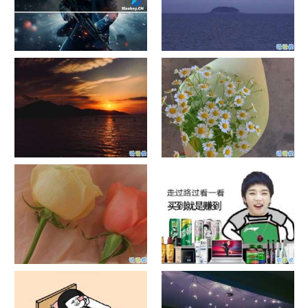
单目摄像头与双目摄像头
晚安励志语录带图片 晚安心语
励志鸡汤
日出文案温柔句子 看日出的微
晒风景照的唯美说说配图 适合
信说说配图
发风景的朋友圈文案
官宣恋爱的说说配图 官宣句子
抖音摆地摊文案 摆地摊的搞笑
简短创意
说说带图片