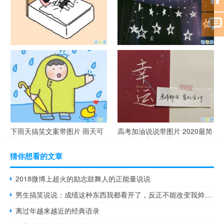
谐音梗土味情话大全带图片 油
很酷的霸气句子带图片 最新霸
腻搞笑的土味情话
气说说高冷范
下雨天搞笑文案带图片 雨天可
高考加油说说带图片 2020最简
以发的幽默句子
单励志的高考文案
猜你想看的文章
2018微博上超火的励志鼓舞人的正能量说说
男生搞笑说说：成绩这种东西我都看开了，反正不能改变我帅的事实
离过年越来越近的经典语录