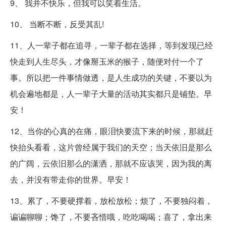
9、 我并不快乐，但我可以笑着生活。
10、 当断不断，反受其乱!
11、人一辈子都在追寻，一辈子都在选择，等到发现已经
快走到人生尽头，才像掰玉米的猴子，随便对付一个了
事。所以把一件事情做透，是人生成功的关键，不要以为
机会遍地都是，人一辈子大量的活动其实都只是铺垫。早
安！
12、当你的心真的在痛，眼泪快要流下来的时候，那就赶
快抬头看看，这片曾经属于我们的天空；当天依旧是那么
的广阔，云依旧那么的潇洒，那就不应该哭，因为我的离
去，并没有带走你的世界。早安！
13、累了，不要硬撑着，放松放松；烦了，不要独闷着，
谝谝聊聊；馋了，不要吝惜哦，吃吃喝喝；喜了，拿出来