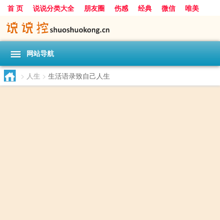
首 页
说说分类大全
朋友圈
伤感
经典
微信
唯美
励志
爱情
女生
搞笑
一句话
网站导航
>
人生
>
生活语录致自己人生