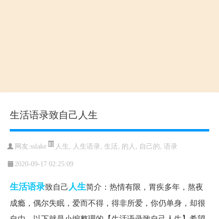
生活语录致自己人生
人生
,
人生语录
,
生活
,
的人
,
自己的
,
语录
网友:sslake
2020-09-17 02:25:09
生活
语录
人生
致自己
简介：热情有限，胃疾多年，熬夜
成瘾，偶尔失眠，爱而不得，得非所爱，你仍单身，却很
自由。以下就是小编整理的【生活语录致自己人生】希望