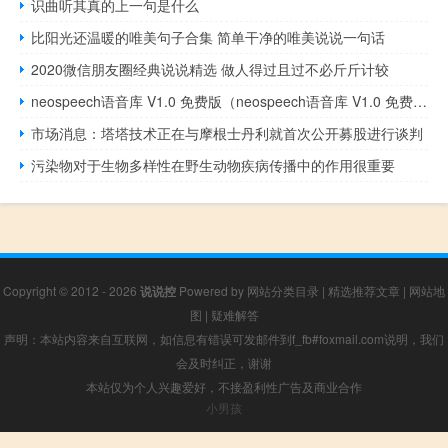
识曲听其真的上一句是什么
比阳光还温暖的唯美句子合集 简单干净的唯美说说一句话
2020微信朋友圈经典说说精选 做人得过且过不必斤斤计较
neospeech语音库 V1.0 免费版（neospeech语音库 V1.0 免费版功能简介）
市场消息：塔塔技术正在与摩根士丹利就首次公开募股进行谈判
污染物对于生物多样性在野生动物疾病传播中的作用很重要
Copyright © 2012 - 2026
说说控
Powered by
网站分类目录
|
精选推荐文章
|
网站地
图
|
疑难解答
声明：本站内容来自互联网，如信息有错误可发邮件到f_fb#foxmail.com说明，我们
会及时纠正，谢谢
本站仅为个人兴趣爱好，不接盈利性广告及商业合作
小男孩