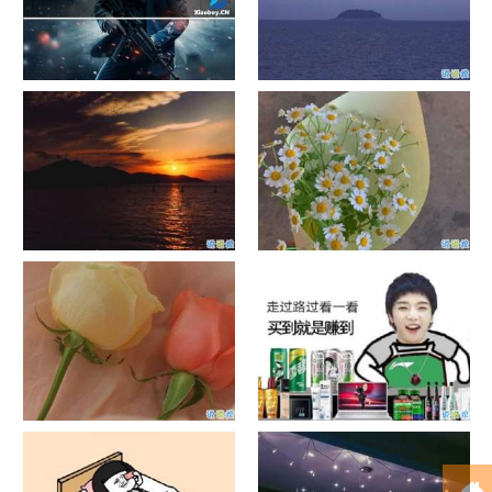
单目摄像头与双目摄像头
晚安励志语录带图片 晚安心语
励志鸡汤
日出文案温柔句子 看日出的微
晒风景照的唯美说说配图 适合
信说说配图
发风景的朋友圈文案
官宣恋爱的说说配图 官宣句子
抖音摆地摊文案 摆地摊的搞笑
简短创意
说说带图片