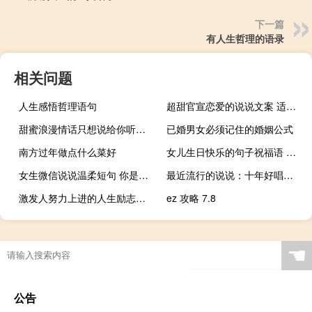
下一篇
有人生哲理的语录
相关问题
人生感悟哲理语句
超甜官宣恋爱的说说文案 适合公开恋情的甜甜句子发朋友圈
甜蜜浪漫情话只想说给你听的说说带图片 想化作一阵风轻柔的抚过你
已婚男女必须记住的婚姻公式
南方过年做点什么菜好
女儿生日快乐的句子祝福语 祝闺女生日快乐的窝心话
女生微信说说温柔短句 你是全世界最值得的女孩子
最近流行的说说：十年好唱却难走，十年好听却难等
激发人努力上进的人生励志语录
ez 攻略 7.8
☚
公告