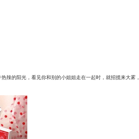
些许热辣的阳光，看见你和别的小姐姐走在一起时，就招揽来大雾