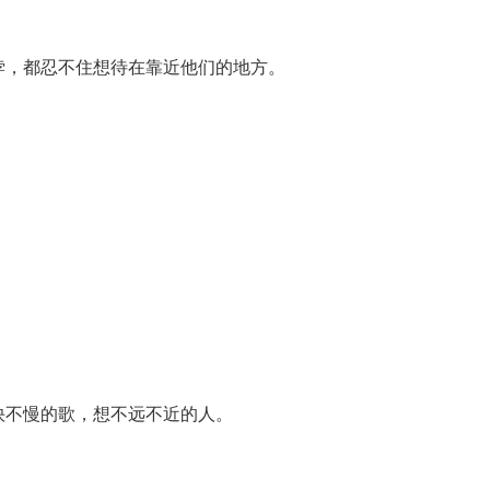
相悖，都忍不住想待在靠近他们的地方。
快不慢的歌，想不远不近的人。