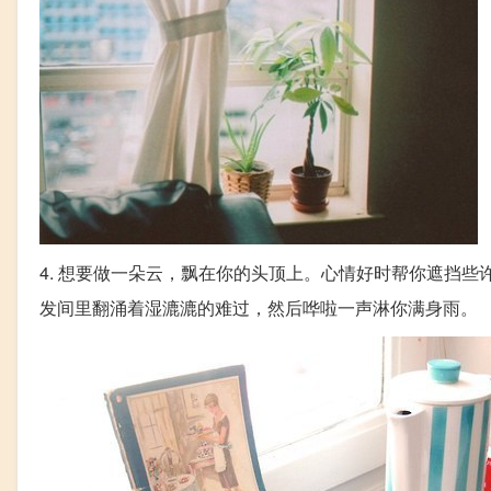
4. 想要做一朵云，飘在你的头顶上。心情好时帮你遮挡
发间里翻涌着湿漉漉的难过，然后哗啦一声淋你满身雨。