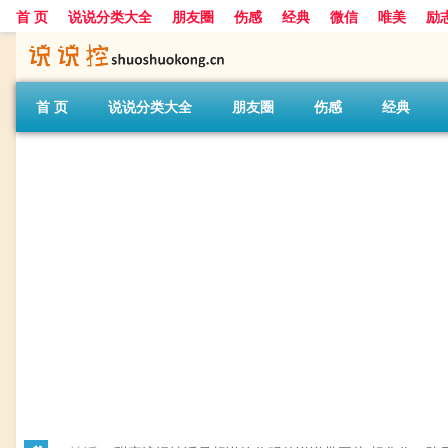
首 页
说说分类大全
朋友圈
伤感
经典
微信
唯美
励
首 页
说说分类大全
朋友圈
伤感
经典