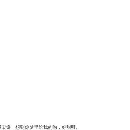
的板栗饼，想到你梦里给我的吻，好甜呀。