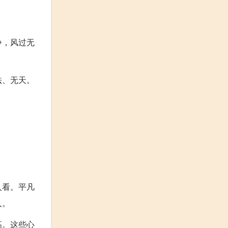
争，风过无
法、无天。
人看。平凡
人。
高。这些心