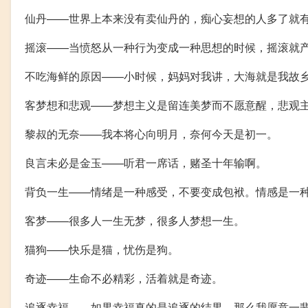
仙丹——世界上本来没有卖仙丹的，痴心妄想的人多了就
摇滚——当愤怒从一种行为变成一种思想的时候，摇滚就
不吃海鲜的原因——小时候，妈妈对我讲，大海就是我故
客梦想和悲观——梦想主义是留连美梦而不愿意醒，悲观
黎叔的无奈——我本将心向明月，奈何今天是初一。
良言未必是金玉——听君一席话，赌圣十年输啊。
背负一生——情绪是一种感受，不要变成包袱。情感是一
客梦——很多人一生无梦，很多人梦想一生。
猫狗——快乐是猫，忧伤是狗。
奇迹——生命不必精彩，活着就是奇迹。
追逐幸福——如果幸福真的是追逐的结果，那么我愿意一