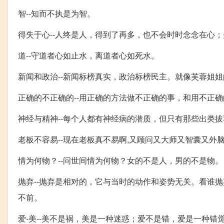
智--知而不执是为智。
得失于心--人终是人，得到了再多，也不会时时念念在心
道--守道者心如止水，离道者心如死水。
新闻和政治--新闻标榜真实，政治标榜民主。就像芙蓉姐
正确的不正确的--用正确的方法做不正确的事，和用不正
神经与精神--每个人都有神经病的潜质，但只有那些出类
老板不容易--现在老板真不易啊,又顾问又大师又智囊又外
情为何物？--问世间情为何物？女的不是人，男的不是物。
抛弃--抛弃是相对的，它与当时的动作和姿势无关。看谁
不前。
爱-美--美不是祸，美是一种迷惑；爱不是错，爱是一种错