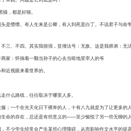
黑猫，都是好猫。
到头是懵懵。有人生来是公卿，有人到死是白丁。不说君子与命
：不三、不四。其实我很强，贫僧法号：无敌。这是我师弟：无
子商家：怀揣着一颗当孙子的心去当暗地里宰人的爷
心和近视眼来看世界的。
以走什么路线，往往取决于哪里人多。
衣服；一个在光天化日下裸奔的人，十有八九就是为了让更多的
但生命的存在，总还是有些意义的——至少愉悦了另一些无聊的
因，不少学生经常会产生某些心理障碍，从而影响作文水平的提