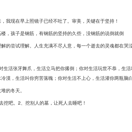
来，我现在早上照镜子已经不吐了。审美，关键在于坚持！
高楼，孩子是钢筋，有钢筋的坚持的久些，没钢筋的说倒就倒
理解的尝试理解。人生充满不尽人意，每一个逝去的灵魂都在哭
对生活张牙舞爪，生活立马把你撂倒；你对生活玩世不恭，生活
木冷漠，生活叫你穷苦落魄；你对生活不上心，生活灌你两瓶脑
大堆的冬天。
去挖吧。2、挖别人的墓，让死人去睡吧！