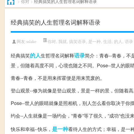
>
你对
>
经典搞笑的人生哲理名词解释语录
经典搞笑的人生哲理名词解释语录
你对
,
我就
,
搞笑语录
,
是一种
,
生活
,
的人
,
语录
网友:sslake
的人
语录
经典搞笑
生哲理名词解释
简介：青春--青春，
景，但随着高度不同，心境也随之不同。Pose--世人的眼睛
青春--青春，不是用来挥霍便是用来荒废的。
登山观景--修为就像是登山观景，景是一样的景，但随着
Pose--世人的眼睛就像是照相机，别人怎么看你取决于你摆
约会--人生就像是一场约会，”青春”等了很久，”成功”也没
是一种
快乐和幸福--快乐，
看待人生的方式；幸福，是一