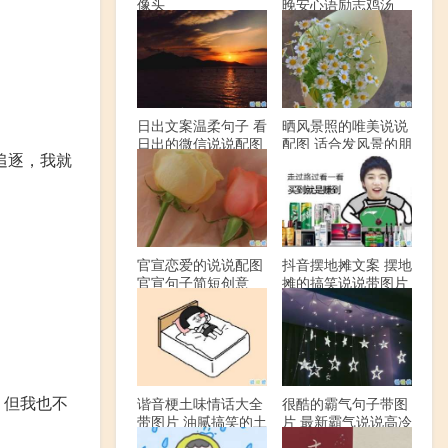
像头
晚安心语励志鸡汤
日出文案温柔句子 看
晒风景照的唯美说说
日出的微信说说配图
配图 适合发风景的朋
追逐，我就
友圈文案
官宣恋爱的说说配图
抖音摆地摊文案 摆地
官宣句子简短创意
摊的搞笑说说带图片
，但我也不
谐音梗土味情话大全
很酷的霸气句子带图
带图片 油腻搞笑的土
片 最新霸气说说高冷
味情话
范