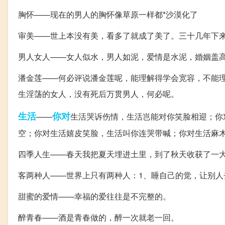
胸怀——现在的男人的胸怀像草原一样都*沙漠化了
审美——世上本没有美，看多了就成了美了。三十几年下
男人女人——女人似水，男人如泥，爱情是水泥，婚姻盖
潘金莲——何必评说潘金莲呢，能理解得学会宽容，不能
生淫荡的女人，没有死后万贯男人，何必呢。
生活
你对
——
生活哭诉伤情，生活岂能对你笑脸相迎；你
空；你对生活嬉皮笑脸，生活叫你连哭带喊；你对生活麻
四季人生——春天我把夏天埋进土里，到了秋天收获了一
客两种人——世界上只有两种人：1、睡自己的觉，让别人
甜蜜的爱情——幸福的爱往往是不完整的。
醉青春——酒是青春做的，醉一次就老一回。