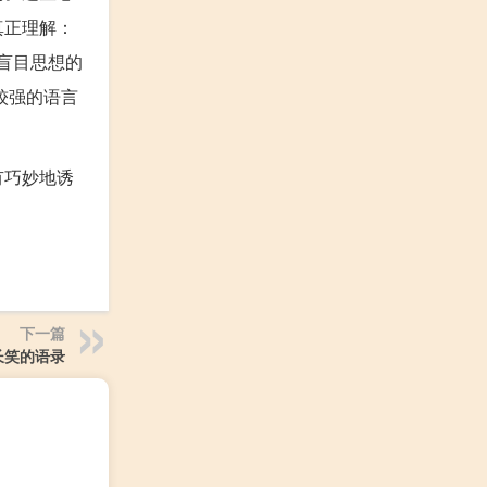
真正理解：
盲目思想的
较强的语言
有巧妙地诱
下一篇
长笑的语录