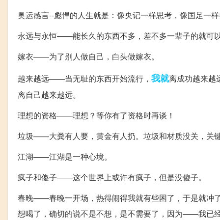
奥运感言--彪悍的人生就是：像央记一样思考，像国足一
永远与永恒——能长久的东西不多，差不多一辈子的就可
嫁衣——为了别人做自己，白头做嫁衣。
我就
越来越远——当无耻的东西开始流行，
离成功越来越
离自己越来越远。
理想的资格——理想？等你有了资格时再谈！
垃圾——大粪有人要，黄金有人扔。垃圾和材质没关，关
江湖——江湖是一种心境。
疯子和傻子——这个世界上或许有疯子，但是没傻子。
春晚——春晚一开场，热得闹得我就有些困了，于是就冲
想喝了，确切的说不是不想，是不需要了，因为——我已