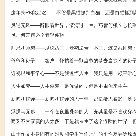
这年头PK能出名——不管是黑猫抓到白猫，还是白猫抓到
风过无风——醉眼看世界，清清过一生。巧智何须？心机
风。何苦何必？看轻便轻。
师兄和师弟——别说我二，老衲法号：不二。这是我师弟
爷爷和孙子——客户：怀揣着一颗当爷的梦去当挨宰的孙
近视眼和平常心——不是我透悟人生，我只是用一颗平常
人生如梦——人生像梦，是你做的，但是不由你来主宰。
新闻和裸奔——新闻和裸奔的人一样，都是给人看的，所
浮躁与无聊——一个在夜里裸奔的人，充其量是不喜欢穿
而又不甘寂寞的人太多，于是就催生了这个浮躁的世界，
由于作文本身固有的难度和学生写作水平的个性差异等原