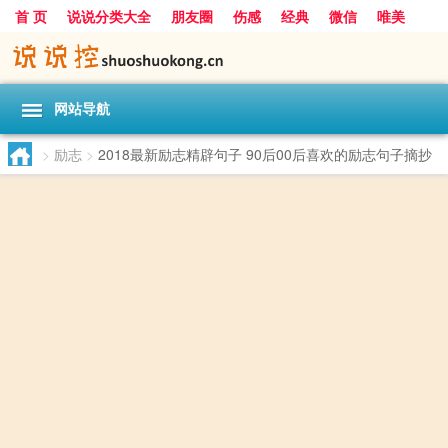
首 页
说说分类大全
朋友圈
伤感
经典
微信
唯美
励志
爱情
女生
搞笑
一句话
网站导航
>
励志
>
2018最新励志精辟句子 90后00后喜欢的励志句子摘抄