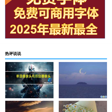
热评说说
单目摄像头与双目摄像头
晚安励志语录带图片 晚安心语
励志鸡汤