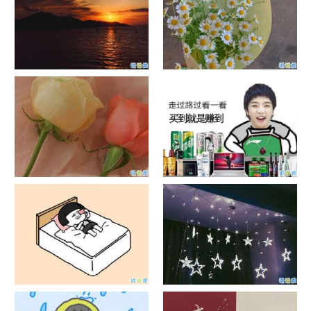
日出文案温柔句子 看日出的微
晒风景照的唯美说说配图 适合
信说说配图
发风景的朋友圈文案
官宣恋爱的说说配图 官宣句子
抖音摆地摊文案 摆地摊的搞笑
简短创意
说说带图片
谐音梗土味情话大全带图片 油
很酷的霸气句子带图片 最新霸
腻搞笑的土味情话
气说说高冷范