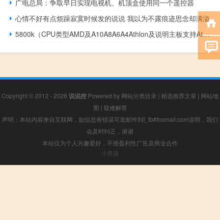
广电总局：争取早日实现电视机、机顶盒使用同一个遥控器
心情不好有点烦躁寂寞时候发的说说 我以为不露痕迹思念却满溢
5800k（CPU类型AMD及A10A8A6A4Athlon及说明主板支持Athlon系列所有）
Copyright © 2012 - 2026
说说控
Powered by
网站分类目录
|
精选推荐文章
|
网站地
图
|
疑难解答
声明：本站内容来自互联网，如信息有错误可发邮件到f_fb#foxmail.com说明，我们
会及时纠正，谢谢
本站仅为个人兴趣爱好，不接盈利性广告及商业合作
小男孩