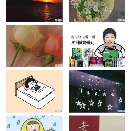
日出文案温柔句子 看日出的微
晒风景照的唯美说说配图 适合
信说说配图
发风景的朋友圈文案
官宣恋爱的说说配图 官宣句子
抖音摆地摊文案 摆地摊的搞笑
简短创意
说说带图片
谐音梗土味情话大全带图片 油
很酷的霸气句子带图片 最新霸
腻搞笑的土味情话
气说说高冷范