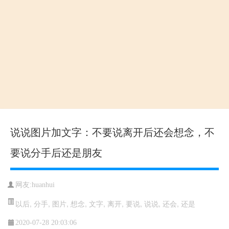
说说图片加文字：不要说离开后还会想念，不
要说分手后还是朋友
网友:huanhui
以后
,
分手
,
图片
,
想念
,
文字
,
离开
,
要说
,
说说
,
还会
,
还是
2020-07-28 20:03:06