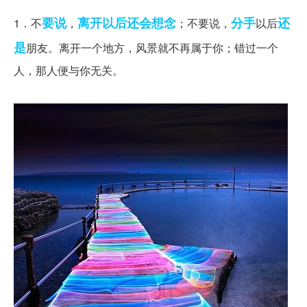
要说
离开
以后
还会
想念
分手
还
1．不
，
；不要说，
以后
是
朋友。离开一个地方，风景就不再属于你；错过一个
人，那人便与你无关。