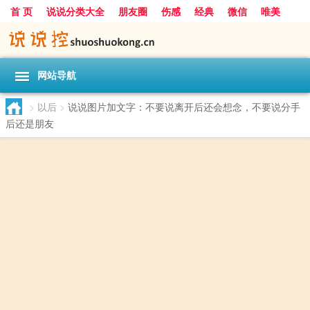
首 页
说说分类大全
朋友圈
伤感
经典
微信
唯美
励志
爱情
女生
搞笑
一句话
网站导航
>
以后
>
说说图片加文字：不要说离开后还会想念，不要说分手
后还是朋友