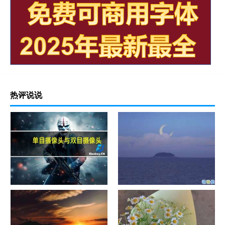
热评说说
单目摄像头与双目摄像头
晚安励志语录带图片 晚安心语
励志鸡汤