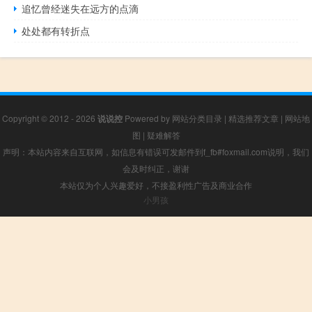
追忆曾经迷失在远方的点滴
处处都有转折点
Copyright © 2012 - 2026
说说控
Powered by
网站分类目录
|
精选推荐文章
|
网站地
图
|
疑难解答
声明：本站内容来自互联网，如信息有错误可发邮件到f_fb#foxmail.com说明，我们
会及时纠正，谢谢
本站仅为个人兴趣爱好，不接盈利性广告及商业合作
小男孩