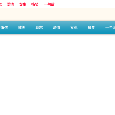
志
爱情
女生
搞笑
一句话
微信
唯美
励志
爱情
女生
搞笑
一句