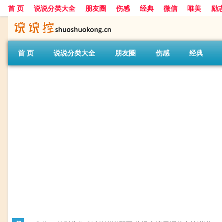
首 页
说说分类大全
朋友圈
伤感
经典
微信
唯美
励
首 页
说说分类大全
朋友圈
伤感
经典