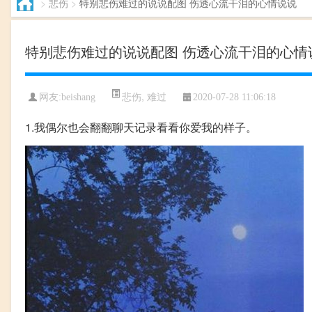
>
悲伤
>
特别悲伤难过的说说配图 伤透心流干泪的心情说说
特别悲伤难过的说说配图 伤透心流干泪的心情
悲伤
,
难过
网友:beishang
2020-07-28 11:06:18
1.我偶尔也会翻翻聊天记录看看你爱我的样子。