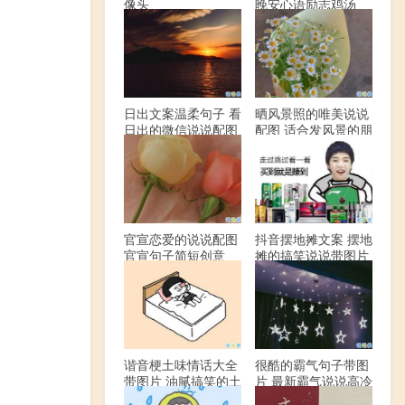
像头
晚安心语励志鸡汤
日出文案温柔句子 看
晒风景照的唯美说说
日出的微信说说配图
配图 适合发风景的朋
友圈文案
官宣恋爱的说说配图
抖音摆地摊文案 摆地
官宣句子简短创意
摊的搞笑说说带图片
谐音梗土味情话大全
很酷的霸气句子带图
带图片 油腻搞笑的土
片 最新霸气说说高冷
味情话
范