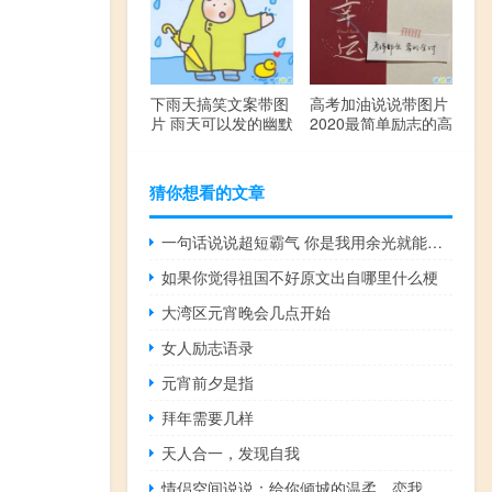
下雨天搞笑文案带图
高考加油说说带图片
片 雨天可以发的幽默
2020最简单励志的高
句子
考文案
猜你想看的文章
一句话说说超短霸气 你是我用余光就能看清的人
如果你觉得祖国不好原文出自哪里什么梗
大湾区元宵晚会几点开始
女人励志语录
元宵前夕是指
拜年需要几样
天人合一，发现自我
情侣空间说说：给你倾城的温柔，恋我半世的流离