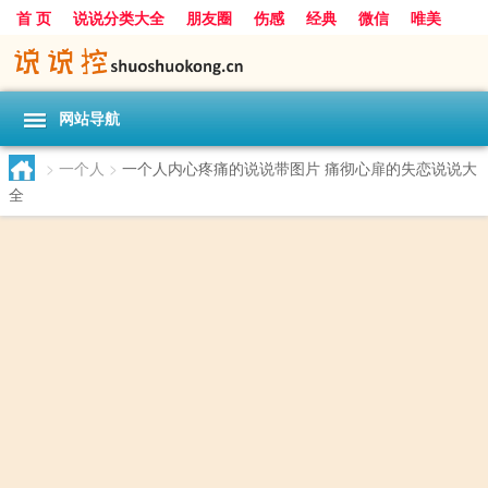
首 页
说说分类大全
朋友圈
伤感
经典
微信
唯美
励志
爱情
女生
搞笑
一句话
网站导航
>
一个人
>
一个人内心疼痛的说说带图片 痛彻心扉的失恋说说大
全