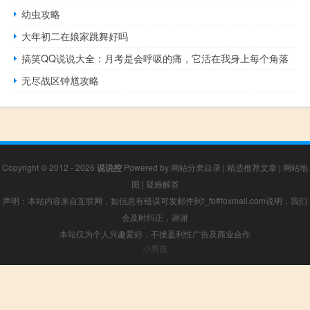
幼虫攻略
大年初二在娘家跳舞好吗
搞笑QQ说说大全：月考是会呼吸的痛，它活在我身上每个角落
无尽战区钟馗攻略
Copyright © 2012 - 2026
说说控
Powered by
网站分类目录
|
精选推荐文章
|
网站地
图
|
疑难解答
声明：本站内容来自互联网，如信息有错误可发邮件到f_fb#foxmail.com说明，我们
会及时纠正，谢谢
本站仅为个人兴趣爱好，不接盈利性广告及商业合作
小男孩