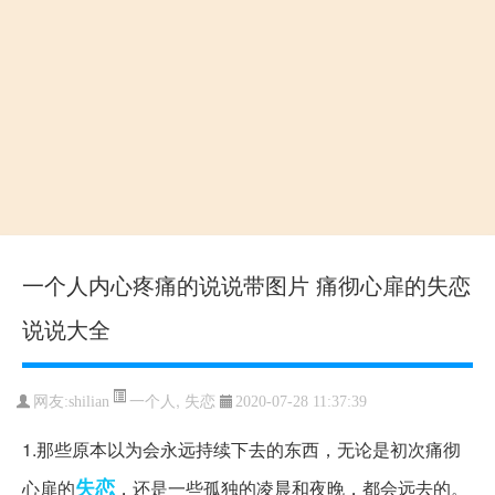
一个人内心疼痛的说说带图片 痛彻心扉的失恋
说说大全
一个人
,
失恋
网友:shilian
2020-07-28 11:37:39
1.那些原本以为会永远持续下去的东西，无论是初次痛彻
失恋
心扉的
，还是一些孤独的凌晨和夜晚，都会远去的。