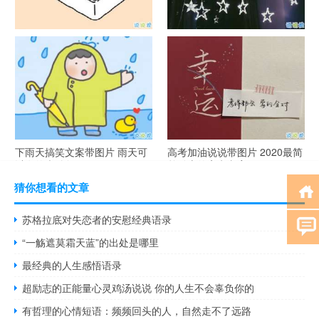
谐音梗土味情话大全带图片 油
很酷的霸气句子带图片 最新霸
腻搞笑的土味情话
气说说高冷范
下雨天搞笑文案带图片 雨天可
高考加油说说带图片 2020最简
以发的幽默句子
单励志的高考文案
猜你想看的文章
苏格拉底对失恋者的安慰经典语录
“一觞遮莫霜天蓝”的出处是哪里
最经典的人生感悟语录
超励志的正能量心灵鸡汤说说 你的人生不会辜负你的
有哲理的心情短语：频频回头的人，自然走不了远路