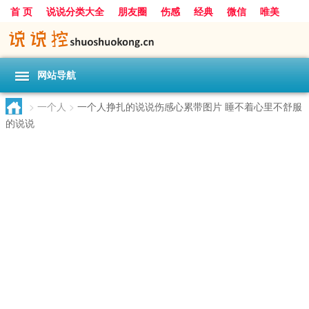
首 页
说说分类大全
朋友圈
伤感
经典
微信
唯美
励志
爱情
女生
搞笑
一句话
网站导航
>
一个人
>
一个人挣扎的说说伤感心累带图片 睡不着心里不舒服
的说说