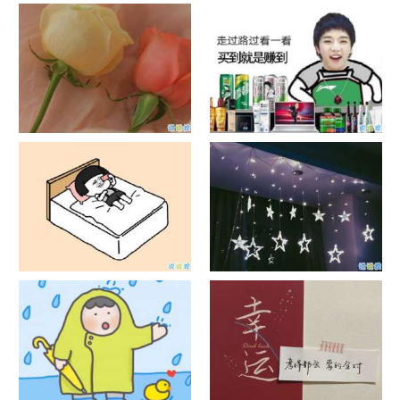
日出文案温柔句子 看日出的微
晒风景照的唯美说说配图 适合
信说说配图
发风景的朋友圈文案
官宣恋爱的说说配图 官宣句子
抖音摆地摊文案 摆地摊的搞笑
简短创意
说说带图片
谐音梗土味情话大全带图片 油
很酷的霸气句子带图片 最新霸
腻搞笑的土味情话
气说说高冷范