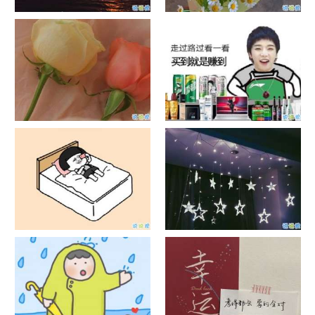
日出文案温柔句子 看日出的微
晒风景照的唯美说说配图 适合
信说说配图
发风景的朋友圈文案
官宣恋爱的说说配图 官宣句子
抖音摆地摊文案 摆地摊的搞笑
简短创意
说说带图片
谐音梗土味情话大全带图片 油
很酷的霸气句子带图片 最新霸
腻搞笑的土味情话
气说说高冷范