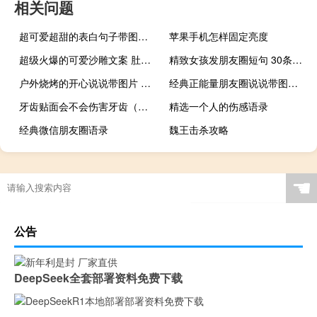
相关问题
超可爱超甜的表白句子带图片 适合女生情话说说卡哇伊
苹果手机怎样固定亮度
超级火爆的可爱沙雕文案 肚子胖胖生活旺旺
精致女孩发朋友圈短句 30条气质女生说说合集
户外烧烤的开心说说带图片 周末一群人烧烤的心情说说
经典正能量朋友圈说说带图片 2018别人必评的经典说说配图
牙齿贴面会不会伤害牙齿（牙齿贴面危害）
精选一个人的伤感语录
经典微信朋友圈语录
魏王击杀攻略
☚
公告
DeepSeek全套部署资料免费下载