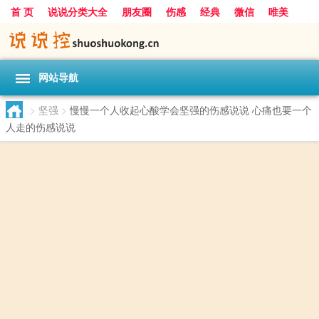
首 页
说说分类大全
朋友圈
伤感
经典
微信
唯美
励志
爱情
女生
搞笑
一句话
网站导航
>
坚强
>
慢慢一个人收起心酸学会坚强的伤感说说 心痛也要一个
人走的伤感说说